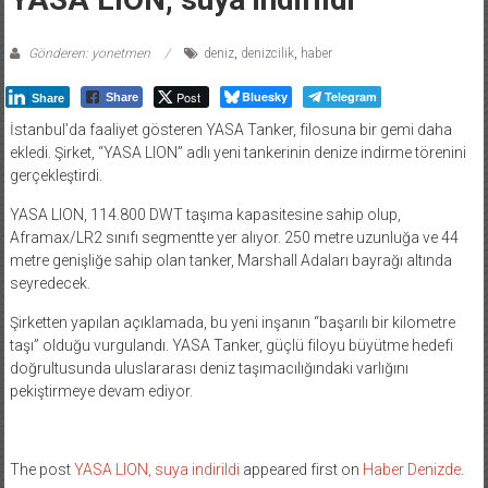
Gönderen: yonetmen
deniz
,
denizcilik
,
haber
Post
Bluesky
Telegram
Share
Share
İstanbul’da faaliyet gösteren YASA Tanker, filosuna bir gemi daha
ekledi. Şirket, “YASA LION” adlı yeni tankerinin denize indirme törenini
gerçekleştirdi.
YASA LION, 114.800 DWT taşıma kapasitesine sahip olup,
Aframax/LR2 sınıfı segmentte yer alıyor. 250 metre uzunluğa ve 44
metre genişliğe sahip olan tanker, Marshall Adaları bayrağı altında
seyredecek.
Şirketten yapılan açıklamada, bu yeni inşanın “başarılı bir kilometre
taşı” olduğu vurgulandı. YASA Tanker, güçlü filoyu büyütme hedefi
doğrultusunda uluslararası deniz taşımacılığındaki varlığını
pekiştirmeye devam ediyor.
The post
YASA LION, suya indirildi
appeared first on
Haber Denizde
.