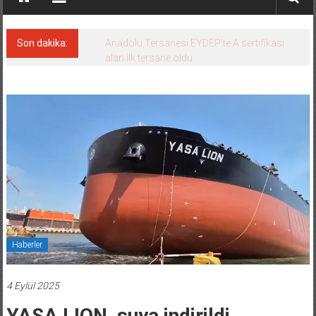
Son dakika:
Anadolu Tersanesi EYDEP’te A sertifikası
alan ilk tersane oldu
Haberler
4 Eylül 2025
YASA LION, suya indirildi