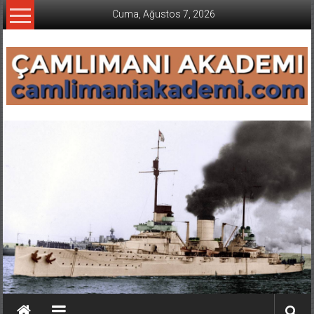
İçeriğe
Cuma, Ağustos 7, 2026
geç
CAMLIMANI
AKADEMI