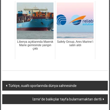
Liberya açıklarında Maersk
Safety Group, Ares Marine’i
Marie gemisinde yangın
satın aldı
çıktı
Yazı
Türkiye, sualtı sporlarında dünya sahnesinde
dolaşımı
İzmir’de balıkçılar tayfa bulamamaktan dertli