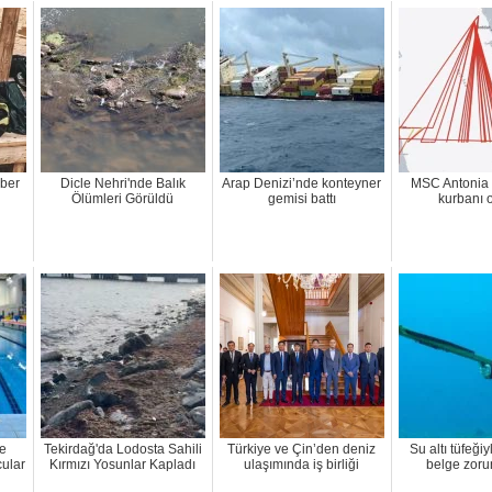
ber
Dicle Nehri'nde Balık
Arap Denizi’nde konteyner
MSC Antonia
Ölümleri Görüldü
gemisi battı
kurbanı 
he
Tekirdağ'da Lodosta Sahili
Türkiye ve Çin’den deniz
Su altı tüfeğiy
ular
Kırmızı Yosunlar Kapladı
ulaşımında iş birliği
belge zoru