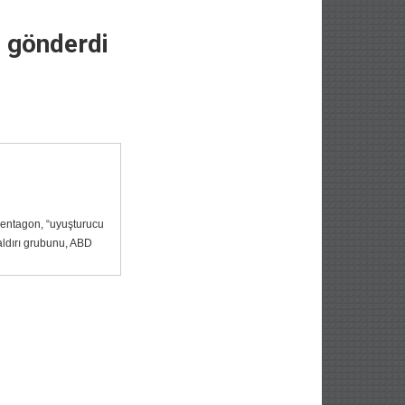
i gönderdi
Pentagon, “uyuşturucu
aldırı grubunu, ABD