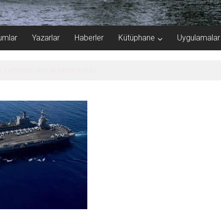
umlar
Yazarlar
Haberler
Kütüphane
Uygulamalar
e Şampiyonası’na ev sahipliği yapacak