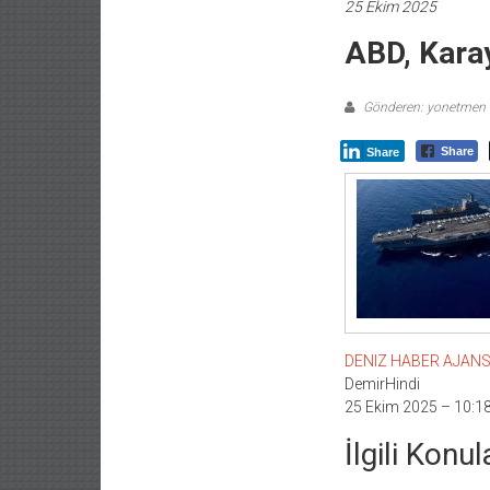
25 Ekim 2025
ABD, Karay
Gönderen: yonetmen
Share
Share
DENIZ HABER AJANSI –
DemirHindi
25 Ekim 2025 – 10:1
İlgili Konul