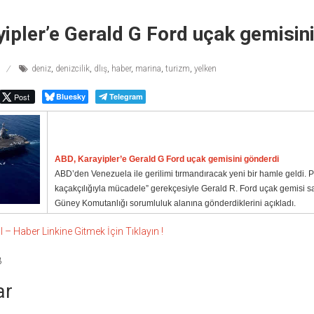
ipler’e Gerald G Ford uçak gemisin
deniz
,
denizcilik
,
dlış
,
haber
,
marina
,
turizm
,
yelken
Post
Bluesky
Telegram
ABD, Karayipler’e Gerald G Ford uçak gemisini gönderdi
ABD’den Venezuela ile gerilimi tırmandıracak yeni bir hamle geldi. 
kaçakçılığıyla mücadele” gerekçesiyle Gerald R. Ford uçak gemisi s
Güney Komutanlığı sorumluluk alanına gönderdiklerini açıkladı.
 Haber Linkine Gitmek İçin Tıklayın !
8
ar