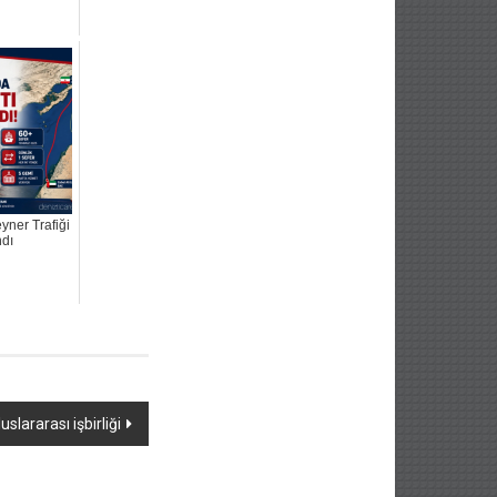
yner Trafiği
ndı
slararası işbirliği