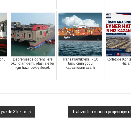
yonu
Depremzede öğrencilere
Transatlantik'teki ilk 10
Körfez'de Konte
okul olan gemi, olası afetler
taşıyıcının çoğu
Hızla
için hazır bekletilecek
kapasitesini azalttı
yüzde 3’lük artış
Trabzon’da marina projesi için ulu