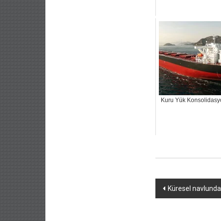
Kuru Yük Konsolidas
Yazı
Küresel navlunda 
dolaşımı