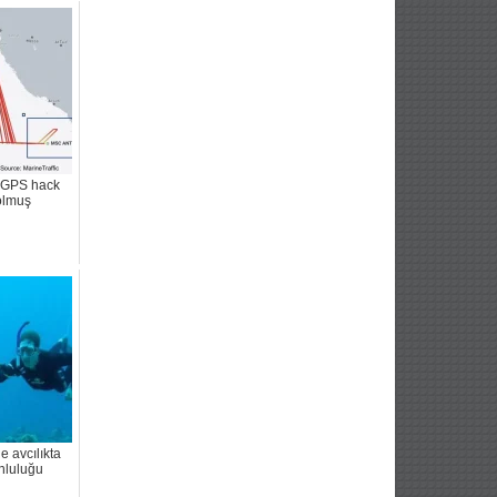
 GPS hack
olmuş
le avcılıkta
nluluğu