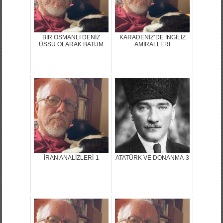
BİR OSMANLI DENİZ
KARADENİZ’DE İNGİLİZ
ÜSSÜ OLARAK BATUM
AMİRALLERİ
İRAN ANALİZLERİ-1
ATATÜRK VE DONANMA-3