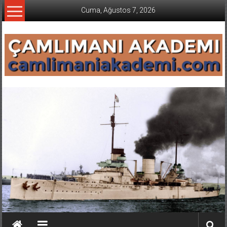
İçeriğe
Cuma, Ağustos 7, 2026
geç
CAMLIMANI
AKADEMI