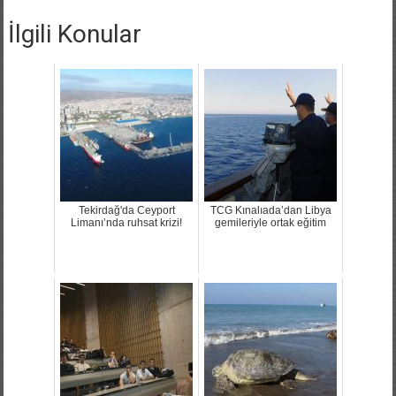
İlgili Konular
Tekirdağ'da Ceyport
TCG Kınalıada’dan Libya
Limanı’nda ruhsat krizi!
gemileriyle ortak eğitim