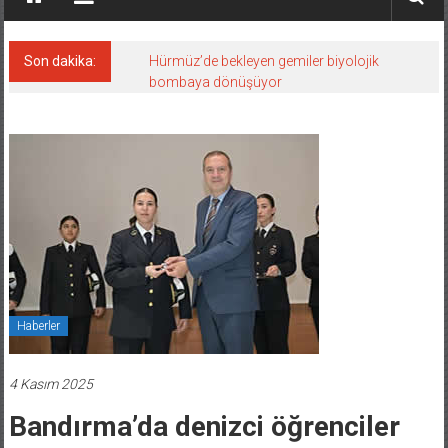
Son dakika:
Hürmüz’de bekleyen gemiler biyolojik
bombaya dönüşüyor
Haberler
4 Kasım 2025
Bandırma’da denizci öğrenciler