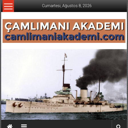
İçeriğe
Cumartesi, Ağustos 8, 2026
geç
CAMLIMANI
AKADEMI