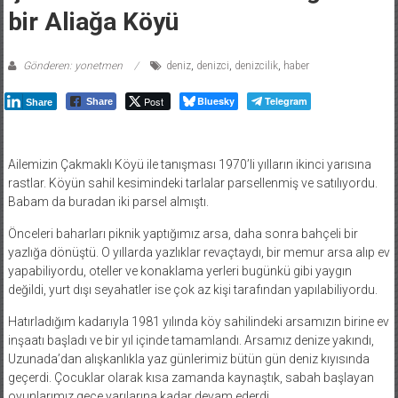
bir Aliağa Köyü
Gönderen: yonetmen
deniz
,
denizci
,
denizcilik
,
haber
Post
Bluesky
Telegram
Share
Share
Ailemizin Çakmaklı Köyü ile tanışması 1970’li yılların ikinci yarısına
rastlar. Köyün sahil kesimindeki tarlalar parsellenmiş ve satılıyordu.
Babam da buradan iki parsel almıştı.
Önceleri baharları piknik yaptığımız arsa, daha sonra bahçeli bir
yazlığa dönüştü. O yıllarda yazlıklar revaçtaydı, bir memur arsa alıp ev
yapabiliyordu, oteller ve konaklama yerleri bugünkü gibi yaygın
değildi, yurt dışı seyahatler ise çok az kişi tarafından yapılabiliyordu.
Hatırladığım kadarıyla 1981 yılında köy sahilindeki arsamızın birine ev
inşaatı başladı ve bir yıl içinde tamamlandı. Arsamız denize yakındı,
Uzunada’dan alışkanlıkla yaz günlerimiz bütün gün deniz kıyısında
geçerdi. Çocuklar olarak kısa zamanda kaynaştık, sabah başlayan
oyunlarımız gece yarılarına kadar devam ederdi.