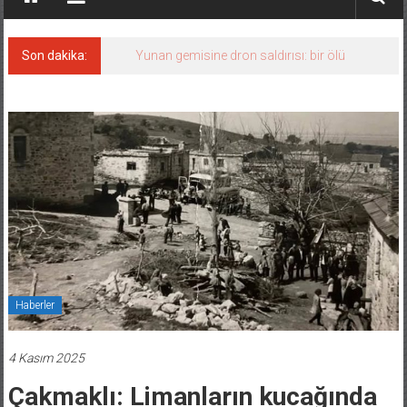
Son dakika:
Yunan gemisine dron saldırısı: bir ölü
Haberler
4 Kasım 2025
Çakmaklı: Limanların kucağında