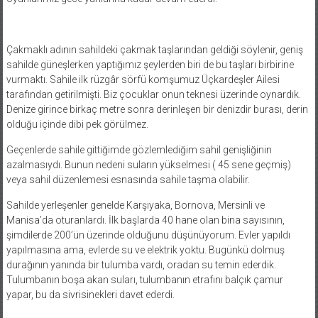
Çakmaklı adının sahildeki çakmak taşlarından geldiği söylenir, geniş
sahilde güneşlerken yaptığımız şeylerden biri de bu taşları birbirine
vurmaktı. Sahile ilk rüzgâr sörfü komşumuz Üçkardeşler Ailesi
tarafından getirilmişti. Biz çocuklar onun teknesi üzerinde oynardık.
Denize girince birkaç metre sonra derinleşen bir denizdir burası, derin
olduğu içinde dibi pek görülmez.
Geçenlerde sahile gittiğimde gözlemlediğim sahil genişliğinin
azalmasıydı. Bunun nedeni suların yükselmesi ( 45 sene geçmiş)
veya sahil düzenlemesi esnasında sahile taşma olabilir.
Sahilde yerleşenler genelde Karşıyaka, Bornova, Mersinli ve
Manisa’da oturanlardı. İlk başlarda 40 hane olan bina sayısının,
şimdilerde 200’ün üzerinde olduğunu düşünüyorum. Evler yapıldı
yapılmasına ama, evlerde su ve elektrik yoktu. Bugünkü dolmuş
durağının yanında bir tulumba vardı, oradan su temin ederdik.
Tulumbanın boşa akan suları, tulumbanın etrafını balçık çamur
yapar, bu da sivrisinekleri davet ederdi.