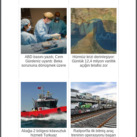
ABD basını yazdı, Cem
Hürmüz krizi derinleşiyor:
Gürdeniz uyardı: Beka
Günlük 12,4 milyon varillik
sorununa dönüşmek üzere
açığın telafisi zor
Aliağa-2 bölgesi kılavuzluk
Railport'ta ilk bitmiş araç
hizmeti Turkuaz
treninin operasyonu başarı