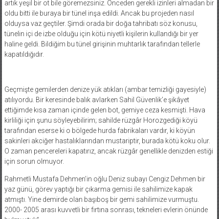
artık yeşil bir ot bile göremezsiniz. Önceden gerekli izinleri almadan bir
oldu bitti ile buraya bir tünel inşa edildi. Ancak bu projeden nasıl
olduysa vaz geçtiler. Şimdi orada bir doğa tahribatı söz konusu,
tünelin içi de izbe olduğu için kötü niyetli kişilerin kullandığı bir yer
haline geldi. Bildiğim bu tünel girişinin muhtarlık tarafından tellerle
kapatıldığıdır.
Geçmişte gemilerden denize yük atıkları (ambar temizliği gayesiyle)
atılıyordu. Bir keresinde balık avlarken Sahil Güvenlik’e şikâyet
ettiğimde kısa zaman içinde gelen bot, gemiye ceza kesmişti. Hava
kirliliği için şunu söyleyebilirim; sahilde rüzgâr Horozgediği köyü
tarafından eserse ki o bölgede hurda fabrikaları vardır, ki köyün
sakinleri akciğer hastalıklarından mustariptir, burada kötü koku olur.
O zaman pencereleri kapatırız, ancak rüzgâr genellikle denizden estiği
için sorun olmuyor.
Rahmetli Mustafa Dehmen’in oğlu Deniz subayı Cengiz Dehmen bir
yaz günü, görev yaptığı bir çıkarma gemisi ile sahilimize kapak
atmıştı. Yine demirde olan başıboş bir gemi sahilimize vurmuştu.
2000- 2005 arası kuvvetli bir fırtına sonrası, tekneleri evlerin önünde