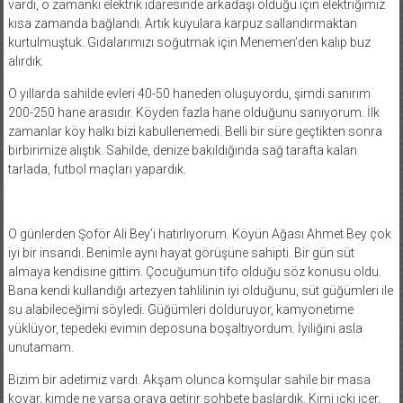
vardı, o zamanki elektrik idaresinde arkadaşı olduğu için elektriğimiz
kısa zamanda bağlandı. Artık kuyulara karpuz sallandırmaktan
kurtulmuştuk. Gıdalarımızı soğutmak için Menemen’den kalıp buz
alırdık.
O yıllarda sahilde evleri 40-50 haneden oluşuyordu, şimdi sanırım
200-250 hane arasıdır. Köyden fazla hane olduğunu sanıyorum. İlk
zamanlar köy halkı bizi kabullenemedi. Belli bir süre geçtikten sonra
birbirimize alıştık. Sahilde, denize bakıldığında sağ tarafta kalan
tarlada, futbol maçları yapardık.
O günlerden Şoför Ali Bey’i hatırlıyorum. Köyün Ağası Ahmet Bey çok
iyi bir insandı. Benimle aynı hayat görüşüne sahipti. Bir gün süt
almaya kendisine gittim. Çocuğumun tifo olduğu söz konusu oldu.
Bana kendi kullandığı artezyen tahlilinin iyi olduğunu, süt güğümleri ile
su alabileceğimi söyledi. Güğümleri dolduruyor, kamyonetime
yüklüyor, tepedeki evimin deposuna boşaltıyordum. İyiliğini asla
unutamam.
Bizim bir adetimiz vardı. Akşam olunca komşular sahile bir masa
koyar, kimde ne varsa oraya getirir sohbete başlardık. Kimi içki içer,