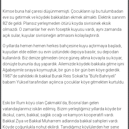
Kimse buna hal çaresi düşünmemişti. Çocukların işi bu tulumbadan
eve su getirmek ve köydeki bakkaldan ekmek almaktı. Elektrik sanırım
82’de geldi. Plansız yerleşmeden ötürü koyda sivrisinek eksik
olmazdı. O zamanlar her evin foseptik kuyusu vardı, aynı zamanda
açık sular, kuyular sivrisineğin artmasını kolaylaştırırdı.
O yıllarda hemen hemen herkes bahçesine kuyu açtırmaya başladı,
kuyudan elde edilen su evin üstündeki depoya basılır, su depodan
kullanılırdı. Biz denize gitmeden önce güneş altına kovayla su koyar,
dönüşte bununla duş yapardık. Ailemizde köydeki bakkala gitme işini
Ağabeyimle sıraya koymuştuk, bir gün o bir gün ben köye giderdik.
1987’de sahildeki ilk bakkal Burak Reis Sokak’ta “Büfe Bahriyeli”
babam Yüksel tarafından açılınca çocuklar köye gitmekten kurtuldu.
Eski bir Rum köyü olan Çakmaklı’da, Bosna’dan gelen
vatandaşlarımız iskân edilmiş. Bizim yerleştiğimiz yıllarda köyde bir
ilkokul, cami, bakkal, sağlık ocağı ve kamyon kooperatifi vardı.
Bakkal Ziya ve Bakkal Muharrem adlarında bakkal sahipleri vardı.
Köyde çoğunlukla nohut ekilirdi. Tanıdığımız köylülerden her sene