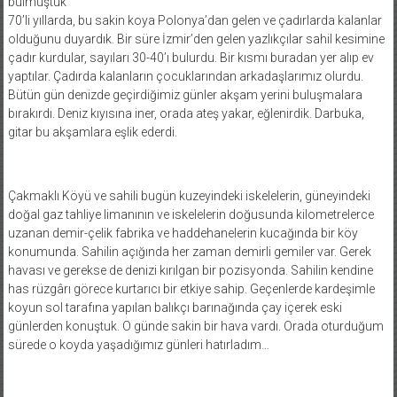
bulmuştuk”
70’li yıllarda, bu sakin koya Polonya’dan gelen ve çadırlarda kalanlar
olduğunu duyardık. Bir süre İzmir’den gelen yazlıkçılar sahil kesimine
çadır kurdular, sayıları 30-40’ı bulurdu. Bir kısmı buradan yer alıp ev
yaptılar. Çadırda kalanların çocuklarından arkadaşlarımız olurdu.
Bütün gün denizde geçirdiğimiz günler akşam yerini buluşmalara
bırakırdı. Deniz kıyısına iner, orada ateş yakar, eğlenirdik. Darbuka,
gitar bu akşamlara eşlik ederdi.
Çakmaklı Köyü ve sahili bugün kuzeyindeki iskelelerin, güneyindeki
doğal gaz tahliye limanının ve iskelelerin doğusunda kilometrelerce
uzanan demir-çelik fabrika ve haddehanelerin kucağında bir köy
konumunda. Sahilin açığında her zaman demirli gemiler var. Gerek
havası ve gerekse de denizi kırılgan bir pozisyonda. Sahilin kendine
has rüzgârı görece kurtarıcı bir etkiye sahip. Geçenlerde kardeşimle
koyun sol tarafına yapılan balıkçı barınağında çay içerek eski
günlerden konuştuk. O günde sakin bir hava vardı. Orada oturduğum
sürede o koyda yaşadığımız günleri hatırladım…