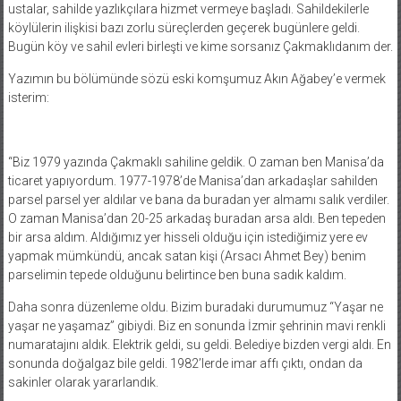
ustalar, sahilde yazlıkçılara hizmet vermeye başladı. Sahildekilerle
köylülerin ilişkisi bazı zorlu süreçlerden geçerek bugünlere geldi.
Bugün köy ve sahil evleri birleşti ve kime sorsanız Çakmaklıdanım der.
Yazımın bu bölümünde sözü eski komşumuz Akın Ağabey’e vermek
isterim:
“Biz 1979 yazında Çakmaklı sahiline geldik. O zaman ben Manisa’da
ticaret yapıyordum. 1977-1978’de Manisa’dan arkadaşlar sahilden
parsel parsel yer aldılar ve bana da buradan yer almamı salık verdiler.
O zaman Manisa’dan 20-25 arkadaş buradan arsa aldı. Ben tepeden
bir arsa aldım. Aldığımız yer hisseli olduğu için istediğimiz yere ev
yapmak mümkündü, ancak satan kişi (Arsacı Ahmet Bey) benim
parselimin tepede olduğunu belirtince ben buna sadık kaldım.
Daha sonra düzenleme oldu. Bizim buradaki durumumuz “Yaşar ne
yaşar ne yaşamaz” gibiydi. Biz en sonunda İzmir şehrinin mavi renkli
numaratajını aldık. Elektrik geldi, su geldi. Belediye bizden vergi aldı. En
sonunda doğalgaz bile geldi. 1982’lerde imar affı çıktı, ondan da
sakinler olarak yararlandık.