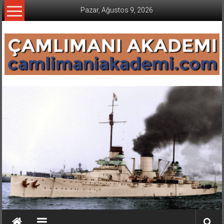
İçeriğe
Pazar, Ağustos 9, 2026
geç
CAMLIMANI
AKADEMI