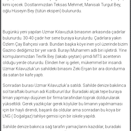
kimi içecek. Dostlarımızdan Teksas Mehmet, Manisalı Turgut Bey,
oğlu Hüseyin Bey (tütün eksperi) bulunurdu.
Bugünkü yeni yapılan Uzmar Kılavuzluk binasının arkasında çadırlar
bulunurdu. 30-40 çadır her sene buraya kurulurdu. Çadırlara yakın
Özlem Çay Bahçesi vardı. Bundan başka köye inen yol üzerinde bizim
Gazino dediğimiz bir yer vardı. Burayı Muharrem adlı biri işletirdi. Yine
komşularımızdan Tevfik Bey (lakabı şeytan) şimdi MTS acentenin
olduğu yerde otururdu. Elinden her iş gelen, mükemmel bir insandı.
Uzmar Kılavuzluk’un sahildeki binasını Zeki Erşan bir ara dondurma
da satan bir kafe yaptı.
Sonradan burası Uzmar Kılavuzluk’a satıldı. Sahilde denize bakılınca
sol taraftaki burnun adı Kızılburun’dur. Buradaki alçak tepe buraya
liman yapmayı düşünen bir firma tarafından toprak doldurularak
yükseltildi. Gerek yazlıkçılar gerek köylüler bu limanın yapılmaması
için bir hayli direndi, başarılı da oldular ama sonradan bu koya bir
LNG ( Doğalgaz) tahliye gemisi için bir iskele yapıldı.
Sahilde denize bakınca sağ tarafın yamaçlarını kazıdılar, buradaki