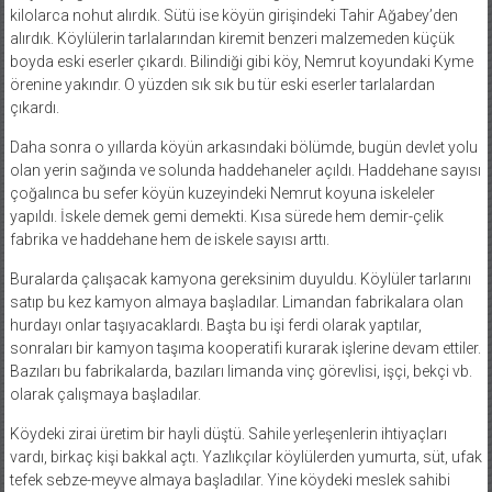
kilolarca nohut alırdık. Sütü ise köyün girişindeki Tahir Ağabey’den
alırdık. Köylülerin tarlalarından kiremit benzeri malzemeden küçük
boyda eski eserler çıkardı. Bilindiği gibi köy, Nemrut koyundaki Kyme
örenine yakındır. O yüzden sık sık bu tür eski eserler tarlalardan
çıkardı.
Daha sonra o yıllarda köyün arkasındaki bölümde, bugün devlet yolu
olan yerin sağında ve solunda haddehaneler açıldı. Haddehane sayısı
çoğalınca bu sefer köyün kuzeyindeki Nemrut koyuna iskeleler
yapıldı. İskele demek gemi demekti. Kısa sürede hem demir-çelik
fabrika ve haddehane hem de iskele sayısı arttı.
Buralarda çalışacak kamyona gereksinim duyuldu. Köylüler tarlarını
satıp bu kez kamyon almaya başladılar. Limandan fabrikalara olan
hurdayı onlar taşıyacaklardı. Başta bu işi ferdi olarak yaptılar,
sonraları bir kamyon taşıma kooperatifi kurarak işlerine devam ettiler.
Bazıları bu fabrikalarda, bazıları limanda vinç görevlisi, işçi, bekçi vb.
olarak çalışmaya başladılar.
Köydeki zirai üretim bir hayli düştü. Sahile yerleşenlerin ihtiyaçları
vardı, birkaç kişi bakkal açtı. Yazlıkçılar köylülerden yumurta, süt, ufak
tefek sebze-meyve almaya başladılar. Yine köydeki meslek sahibi