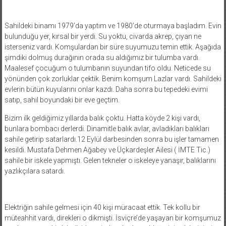
Sahildeki binamı 1979’da yaptım ve 1980’de oturmaya başladım. Evin
bulunduğu yer, kırsal bir yerdi. Su yoktu, civarda akrep, çıyan ne
isterseniz vardı. Komşulardan bir süre suyumuzu temin ettik. Aşağıda
şimdiki dolmuş durağının orada su aldığımız bir tulumba vardı.
Maalesef çocuğum o tulumbanın suyundan tifo oldu. Neticede su
yönünden çok zorluklar çektik. Benim komşum Lazlar vardı. Sahildeki
evlerin bütün kuyularını onlar kazdı. Daha sonra bu tepedeki evimi
satıp, sahil boyundaki bir eve geçtim.
Bizim ilk geldiğimiz yıllarda balık çoktu. Hatta köyde 2 kişi vardı,
bunlara bombacı derlerdi. Dinamitle balık avlar, avladıkları balıkları
sahile getirip satarlardı.12 Eylül darbesinden sonra bu işler tamamen
kesildi. Mustafa Dehmen Ağabey ve Üçkardeşler Ailesi ( İMTE Tic.)
sahile bir iskele yapmıştı. Gelen tekneler o iskeleye yanaşır, balıklarını
yazlıkçılara satardı.
Elektriğin sahile gelmesi için 40 kişi müracaat ettik. Tek kollu bir
müteahhit vardı, direkleri o dikmişti. İsviçre’de yaşayan bir komşumuz