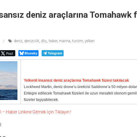
nsansız deniz araçlarına Tomahawk 
deniz
,
denizcilik
,
dlış
,
haber
,
marina
,
turizm
,
yelken
Post
Bluesky
Telegram
Yelkenli insansız deniz araçlarına Tomahawk füzesi takılacak
Lockheed Martin, deniz drone’u üreticisi Saildrone’a 50 milyon dolar
Entegre edilecek Tomahawk füzeleri ile uzun mesafeli otonom gemile
füzeler taşıyabilecek.
 Haber Linkine Gitmek İçin Tıklayın !
3