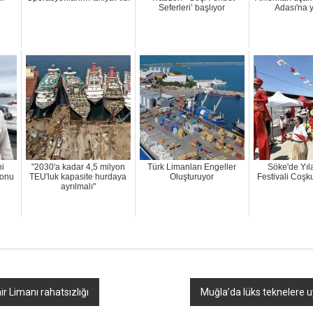
Seferleri’ başlıyor
Adası'na 
ni
"2030'a kadar 4,5 milyon
Türk Limanları Engeller
Söke'de Yıl
zonu
TEU'luk kapasite hurdaya
Oluşturuyor
Festivali Coşk
ayrılmalı"
 Limanı rahatsızlığı
Muğla’da lüks teknelere u