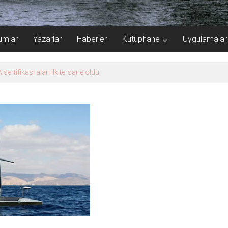
umlar
Yazarlar
Haberler
Kütüphane
Uygulamalar
e Şampiyonası’na ev sahipliği yapacak