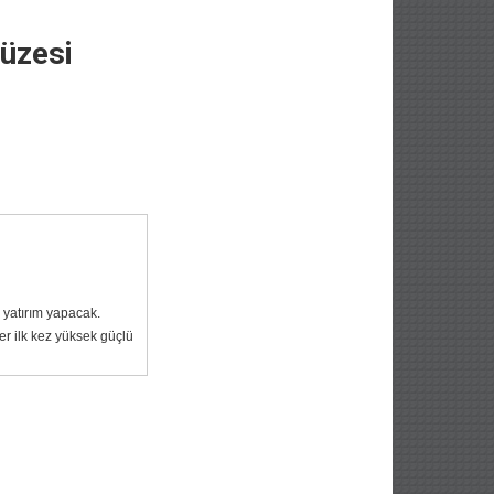
füzesi
 yatırım yapacak.
r ilk kez yüksek güçlü