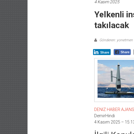
4 Kasım 2025
Yelkenli i
takılacak
Gönderen: yonetmen
Share
Share
DENIZ HABER AJANSI –
DemirHindi
4 Kasım 2025 – 15:1