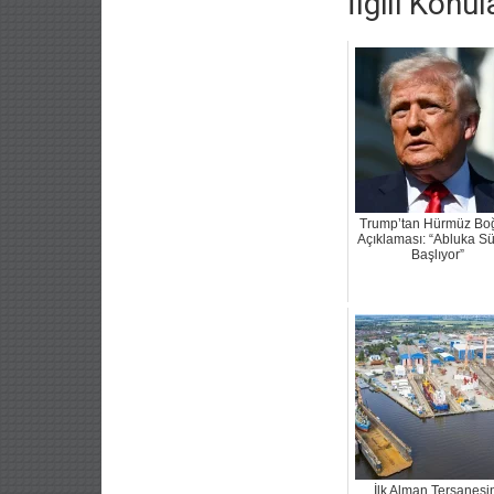
İlgili Konul
Trump’tan Hürmüz Bo
Açıklaması: “Abluka Sü
Başlıyor”
İlk Alman Tersanesi