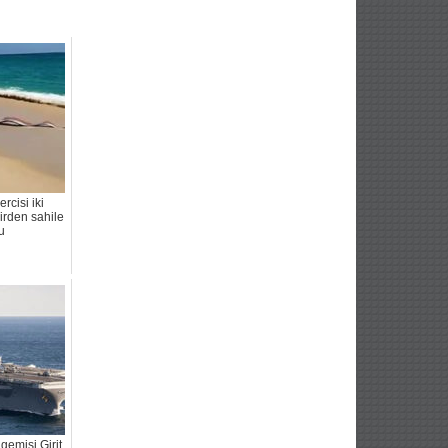
rcisi iki
birden sahile
u
gemisi Girit