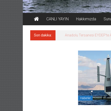
CANLI YAYIN
Hakkımızda
Sun
Son dakika:
Derince, ILCA Masters Türkiy
Haberler