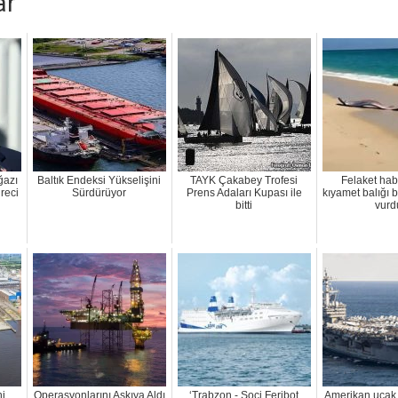
ar
ğazı
Baltık Endeksi Yükselişini
TAYK Çakabey Trofesi
Felaket habe
reci
Sürdürüyor
Prens Adaları Kupası ile
kıyamet balığı 
bitti
vurd
ni
Operasyonlarını Askıya Aldı
‘Trabzon - Soçi Feribot
Amerikan uçak 