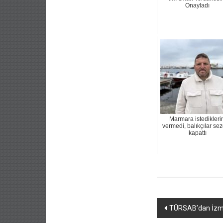
Onayladı
Marmara istedikleri
vermedi, balıkçılar se
kapattı
Yazı
TÜRSAB’dan İzmir