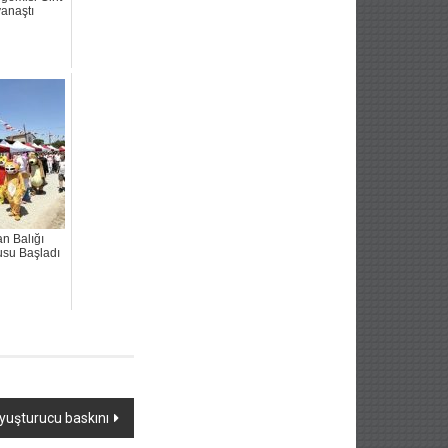
yanaştı
an Balığı
usu Başladı
yuşturucu baskını