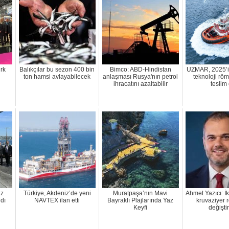
rk
Balıkçılar bu sezon 400 bin
Bimco: ABD-Hindistan
UZMAR, 2025’in
ton hamsi avlayabilecek
anlaşması Rusya'nın petrol
teknoloji rö
ihracatını azaltabilir
teslim 
uz
Türkiye, Akdeniz’de yeni
Muratpaşa’nın Mavi
Ahmet Yazıcı: İk
ldı
NAVTEX ilan etti
Bayraklı Plajlarında Yaz
kruvaziyer r
Keyfi
değiştir