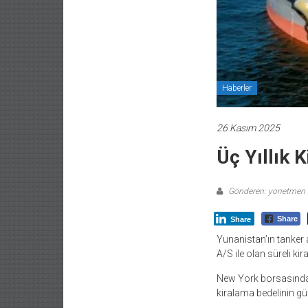
Haberler
26 Kasım 2025
Üç Yıllık 
Gönderen: yonetmen
Share
Share
Yunanistan’ın tanker
A/S ile olan süreli kir
New York borsasında 
kiralama bedelinin gün