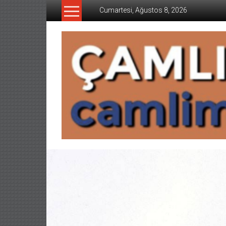
İçeriğe
Cumartesi, Ağustos 8, 2026
geç
CAMLIMANI
AKADEMI