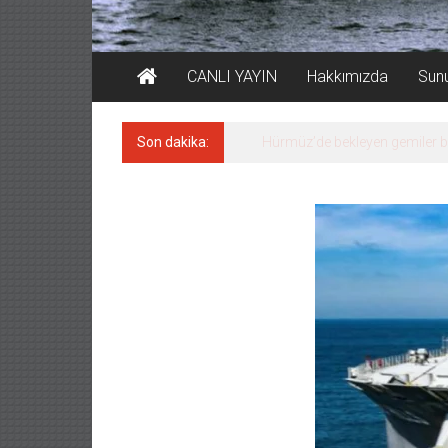
CANLI YAYIN
Hakkımızda
Sun
Son dakika:
Rusya’nın gizli filosu büyüyor!