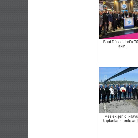
Boot Düsseldorf’a Tü
akını
Meslek şehidi kılav
kaptanlar törenle anı