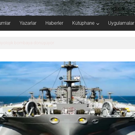
umlar
Yazarlar
Haberler
Kütüphane
Uygulamalar