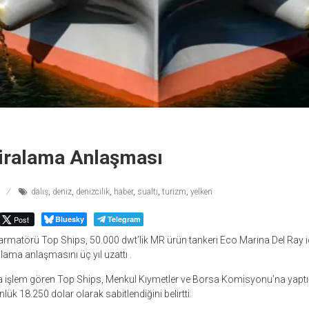
Kiralama Anlaşması
dalış
,
deniz
,
denizcilik
,
haber
,
sualtı
,
turizm
,
yelken
Post
Bluesky
Telegram
 armatörü Top Ships, 50.000 dwt’lik MR ürün tankeri Eco Marina Del Ray
alama anlaşmasını üç yıl uzattı .
işlem gören Top Ships, Menkul Kıymetler ve Borsa Komisyonu’na yaptığ
lük 18.250 dolar olarak sabitlendiğini belirtti.