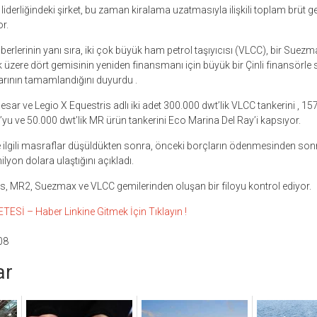
 liderliğindeki şirket, bu zaman kiralama uzatmasıyla ilişkili toplam brüt ge
r.
erlerinin yanı sıra, iki çok büyük ham petrol taşıyıcısı (VLCC), bir Suez
 üzere dört gemisinin yeniden finansmanı için büyük bir Çinli finansörle s
ının tamamlandığını duyurdu .
esar ve Legio X Equestris adlı iki adet 300.000 dwt’lik VLCC tankerini , 1
yu ve 50.000 dwt’lik MR ürün tankerini Eco Marina Del Ray’i kapsıyor.
e ilgili masraflar düşüldükten sonra, önceki borçların ödenmesinden sonr
ilyon dolara ulaştığını açıkladı.
s, MR2, Suezmax ve VLCC gemilerinden oluşan bir filoyu kontrol ediyor.
Sİ – Haber Linkine Gitmek İçin Tıklayın !
08
ar