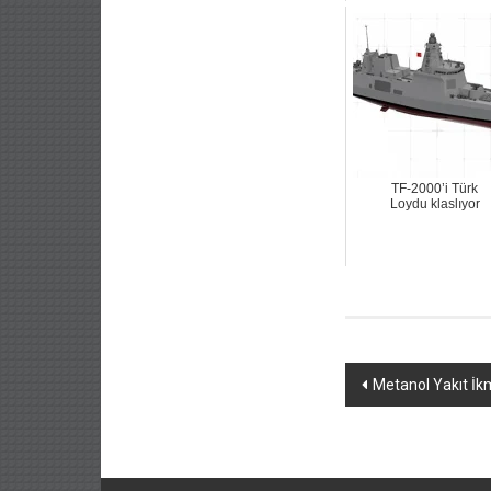
TF-2000’i Türk
Loydu klaslıyor
Yazı
Metanol Yakıt İkm
dolaşımı