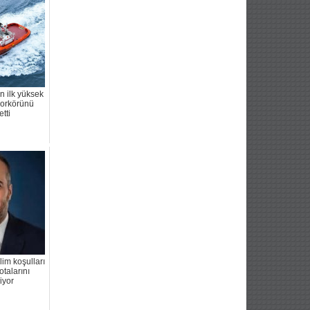
 ilk yüksek
morkörünü
etti
lim koşulları
otalarını
iyor