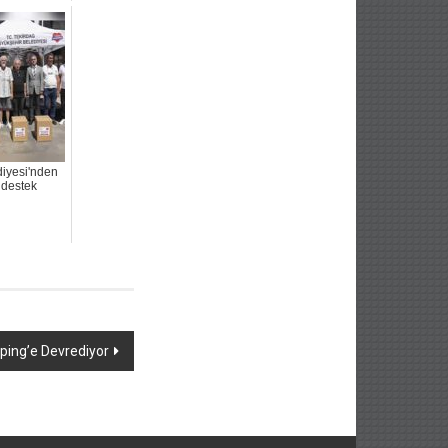
diyesi'nden
a destek
ping’e Devrediyor