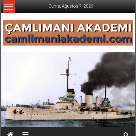
İçeriğe
Cuma, Ağustos 7, 2026
geç
CAMLIMANI
AKADEMI