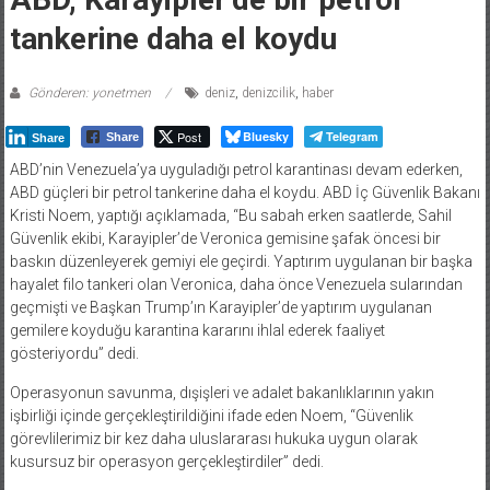
tankerine daha el koydu
Gönderen: yonetmen
deniz
,
denizcilik
,
haber
Post
Bluesky
Telegram
Share
Share
ABD’nin Venezuela’ya uyguladığı petrol karantinası devam ederken,
ABD güçleri bir petrol tankerine daha el koydu. ABD İç Güvenlik Bakanı
Kristi Noem, yaptığı açıklamada, “Bu sabah erken saatlerde, Sahil
Güvenlik ekibi, Karayipler’de Veronica gemisine şafak öncesi bir
baskın düzenleyerek gemiyi ele geçirdi. Yaptırım uygulanan bir başka
hayalet filo tankeri olan Veronica, daha önce Venezuela sularından
geçmişti ve Başkan Trump’ın Karayipler’de yaptırım uygulanan
gemilere koyduğu karantina kararını ihlal ederek faaliyet
gösteriyordu” dedi.
Operasyonun savunma, dışişleri ve adalet bakanlıklarının yakın
işbirliği içinde gerçekleştirildiğini ifade eden Noem, “Güvenlik
görevlilerimiz bir kez daha uluslararası hukuka uygun olarak
kusursuz bir operasyon gerçekleştirdiler” dedi.
Şu ana kadar birçok gemiye el koyduklarını hatırlatan Noem, “ABD