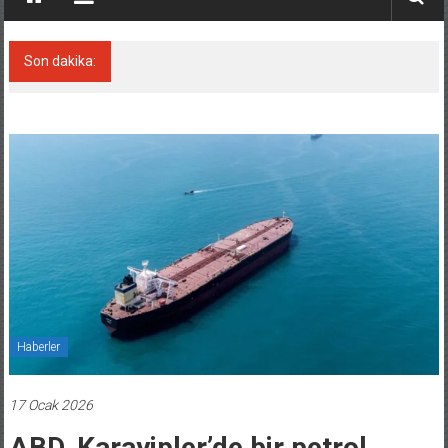
Son dakika:
35 milyon TL’lik tekne projesinde karar çıktı
Haberler
17 Ocak 2026
ABD, Karayipler’de bir petrol