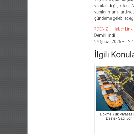
yapılan değişiklikler
yapılanmanın ardından
gündeme gelebileceği b
7DENIZ – Haber Linki İ
DemirHindi
24 Şubat 2026 – 12:4
İlgili Konul
Dökme Yük Piyasası
Destek Sağlıyor