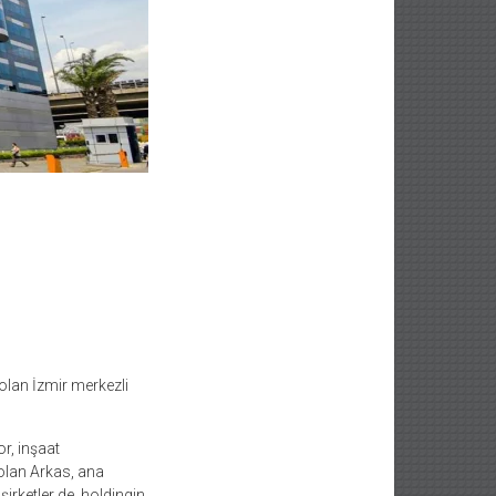
olan İzmir merkezli
or, inşaat
 olan Arkas, ana
irketler de, holdingin