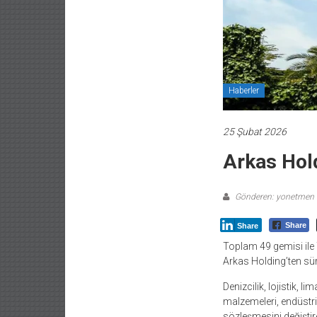
Haberler
25 Şubat 2026
Arkas Hold
Gönderen: yonetmen
Share
Share
Toplam 49 gemisi ile 
Arkas Holding’ten sür
Denizcilik, lojistik, l
malzemeleri, endüstriy
sözleşmesini değiştir