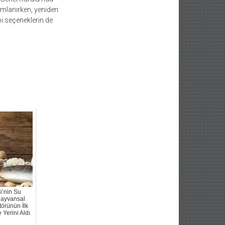
umlanırken, yeniden
i seçeneklerin de
i’nin Su
Hayvansal
örünün İlk
 Yerini Aldı