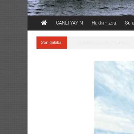
CANLI YAYIN
Hakkımızda
Sun
Son dakika:
HÜRMÜZ’E ÜCRET TEPKİSİ