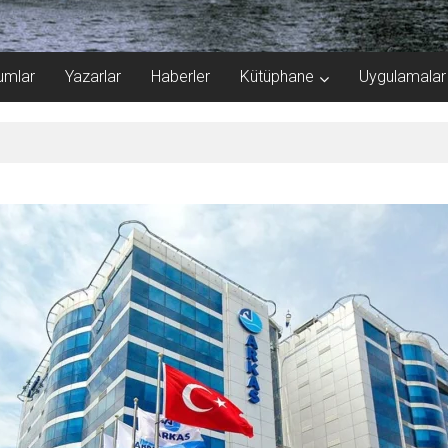
umlar
Yazarlar
Haberler
Kütüphane
Uygulamalar