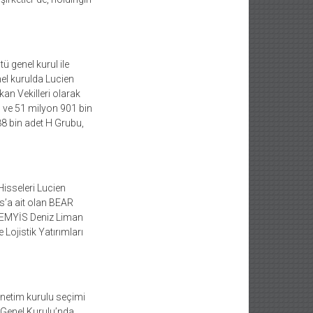
ü genel kurul ile
el kurulda Lucien
n Vekilleri olarak
bu ve 51 milyon 901 bin
8 bin adet H Grubu,
Hisseleri Lucien
as’a ait olan BEAR
İNEMYİS Deniz Liman
 Lojistik Yatırımları
önetim kurulu seçimi
ü Genel Kurulu’nda