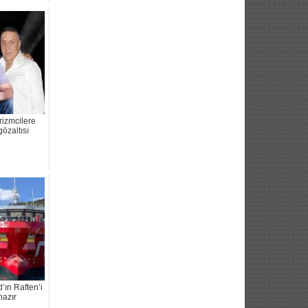
rizmcilere
gözaltısı
’ın Raften’i
hazır