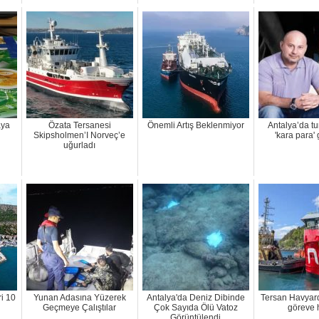
aya
Özata Tersanesi
Önemli Artış Beklenmiyor
Antalya’da tu
Skipsholmen’I Norveç’e
'kara para' 
uğurladı
i 10
Yunan Adasına Yüzerek
Antalya'da Deniz Dibinde
Tersan Havyard
Geçmeye Çalıştılar
Çok Sayıda Ölü Vatoz
göreve 
Görüntülendi