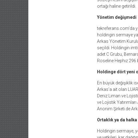
ortağı haline getirildi.
Yönetim değişmedi
tekreferans.com’da ye
holdingin sermaye yap
Arkas Yönetim Kurulu
seçildi. Holdingin imt
adet C Grubu, Bernar
Roseline Hephız 296 b
Holdinge dört yeni 
En büyük değişiklik is
Arkas’a ait olan LUAR
Deniz Liman ve Lojist
ve Lojistik Yatırımlar
Anonim Şirketi de Ark
Ortaklık ya da halka
Holdingin sermaye, yö
ve yetkileri, kar dağı