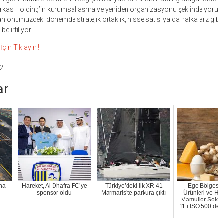
, Arkas Holding’in kurumsallaşma ve yeniden organizasyonu şeklinde yor
 önümüzdeki dönemde stratejik ortaklık, hisse satışı ya da halka arz gib
elirtiliyor.
çin Tıklayın !
2
ar
na
Hareket, Al Dhafra FC’ye
Türkiye’deki ilk XR 41
Ege Bölges
sponsor oldu
Marmaris’te parkura çıktı
Ürünleri ve 
Mamuller Sekt
11’i İSO 500’de