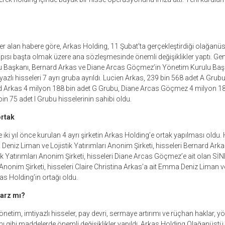
r alan habere göre, Arkas Holding, 11 Şubat’ta gerçekleştirdiği olağanüst
ısı başta olmak üzere ana sözleşmesinde önemli değişiklikler yaptı. Gen
 Başkanı, Bernard Arkas ve Diane Arcas Göçmez’in Yönetim Kurulu Başka
iyazlı hisseleri 7 ayrı gruba ayrıldı. Lucien Arkas, 239 bin 568 adet A Gru
d Arkas 4 milyon 188 bin adet G Grubu, Diane Arcas Göçmez 4 milyon 18
in 75 adet I Grubu hisselerinin sahibi oldu.
ortak
e iki yıl önce kurulan 4 ayrı şirketin Arkas Holding’e ortak yapılması oldu. 
 Deniz Liman ve Lojistik Yatırımları Anonim Şirketi, hisseleri Bernard Ark
ik Yatırımları Anonim Şirketi, hisseleri Diane Arcas Göçmez’e ait olan S
ı Anonim Şirketi, hisseleri Claire Christina Arkas’a ait Emma Deniz Liman ve
as Holding’in ortağı oldu.
 arz mı?
netim, imtiyazlı hisseler, pay devri, sermaye artırımı ve rüçhan haklar, y
tımı gibi maddelerde önemli değişiklikler yapıldı. Arkas Holding Olağanüst