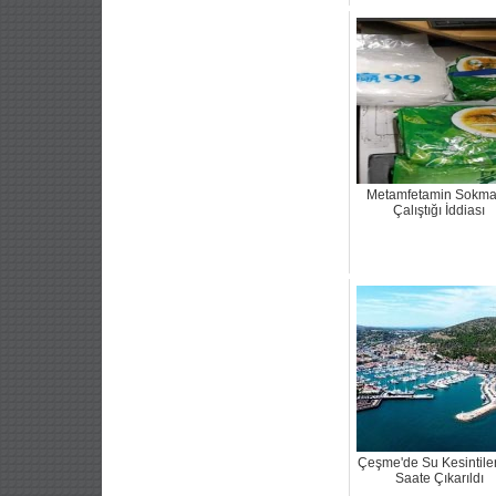
Metamfetamin Sokm
Çalıştığı İddiası
Çeşme'de Su Kesintiler
Saate Çıkarıldı