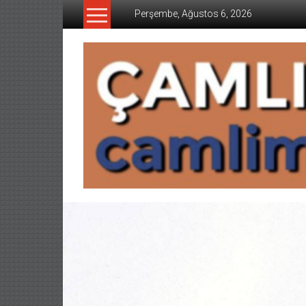
İçeriğe
Perşembe, Ağustos 6, 2026
geç
CAMLIMANI
AKADEMI