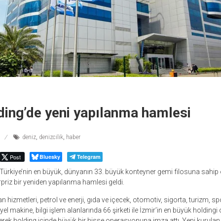
ing’de yeni yapılanma hamlesi
deniz
,
denizcilik
,
haber
Post
Bluesky
Telegram
Türkiye’nin en büyük, dünyanın 33. büyük konteyner gemi filosuna sahip 
priz bir yeniden yapılanma hamlesi geldi.
iman hizmetleri, petrol ve enerji, gıda ve içecek, otomotiv, sigorta, turizm, sp
el makine, bilgi işlem alanlarında 66 şirketi ile İzmir’in en büyük holdingi
erek holding içinde büyük bir hisse operasyonuna imza attı. Yeni kurulan ş