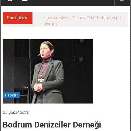
Son dakika:
Hüseyin Mengi: “Yapay Zekâ, Ustanın yerini
alamaz”
Haberler
25 Şubat 2026
Bodrum Denizciler Derneği