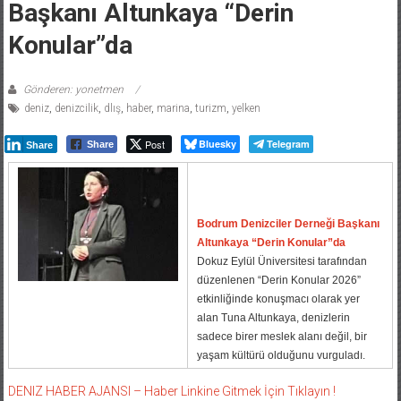
Başkanı Altunkaya “Derin
Konular”da
Gönderen: yonetmen
deniz
,
denizcilik
,
dlış
,
haber
,
marina
,
turizm
,
yelken
Post
Bluesky
Telegram
Share
Share
Bodrum Denizciler Derneği Başkanı
Altunkaya “Derin Konular”da
Dokuz Eylül Üniversitesi tarafından
düzenlenen “Derin Konular 2026”
etkinliğinde konuşmacı olarak yer
alan Tuna Altunkaya, denizlerin
sadece birer meslek alanı değil, bir
yaşam kültürü olduğunu vurguladı.
DENIZ HABER AJANSI – Haber Linkine Gitmek İçin Tıklayın !