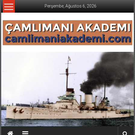
İçeriğe
Perşembe, Ağustos 6, 2026
geç
CAMLIMANI
AKADEMI