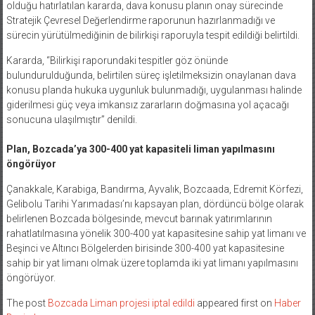
olduğu hatırlatılan kararda, dava konusu planın onay sürecinde
Stratejik Çevresel Değerlendirme raporunun hazırlanmadığı ve
sürecin yürütülmediğinin de bilirkişi raporuyla tespit edildiği belirtildi.
Kararda, “Bilirkişi raporundaki tespitler göz önünde
bulundurulduğunda, belirtilen süreç işletilmeksizin onaylanan dava
konusu planda hukuka uygunluk bulunmadığı, uygulanması halinde
giderilmesi güç veya imkansız zararların doğmasına yol açacağı
sonucuna ulaşılmıştır” denildi.
Plan, Bozcada’ya 300-400 yat kapasiteli liman yapılmasını
öngörüyor
Çanakkale, Karabiga, Bandırma, Ayvalık, Bozcaada, Edremit Körfezi,
Gelibolu Tarihi Yarımadası’nı kapsayan plan, dördüncü bölge olarak
belirlenen Bozcada bölgesinde, mevcut barınak yatırımlarının
rahatlatılmasına yönelik 300-400 yat kapasitesine sahip yat limanı ve
Beşinci ve Altıncı Bölgelerden birisinde 300-400 yat kapasitesine
sahip bir yat limanı olmak üzere toplamda iki yat limanı yapılmasını
öngörüyor.
The post
Bozcada Liman projesi iptal edildi
appeared first on
Haber