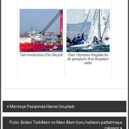
Tam Kontrolünü Ele Geçirdi
Eker Olympos Regatta’da
ilk şampiyon Rus Bogatyrs
ekibi
Yazı
Menteşe Pazarında Hamsi Ucuzladı
dolaşımı
Putin: Birileri TürkAkım ve Mavi Akım boru hatlarını patlatmaya
çalışıyor