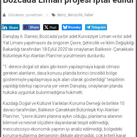
Gönderen: yonetmen
deniz
,
denizcilik
,
haber
Post
Bluesky
Telegram
Share
Share
Danıştay 6. Dairesi, Bozcada’ya bir adet Kurvaziyer Liman ve bir adet
Yat Limanı yapılmasını da öngören Çevre, Şehircilik ve İklim Değişikliği
Bakanlığı tarafından 18 Eylül 2020’de onaylanan Balıkesir- Çanakkale
Bütünleşik Kıyı Alanları Planı’nın yürütmesini durdurdu.
“1. derece doğal sit alanı gibi kesin yapılaşmaya kapalı olması
gereken alanların, dava konusu planda birinci öncelikli bölge
gösterimiyle yapılaşmaya açık alan olarak gösterildiği” tespitinin
yapıldığı bilirkişi raporuna yer veren Danıştay, onaylanan planda
hukuka uygunluk bulunmadığına hükmetti.
Kazdağı Doğal ve Kültürel Varlıkları Koruma Derneği ile birlikte 10
davacı tarafından, Balıkesir-Çanakkale Bütünleşik Kıyı Alanları
Planı’nın, “çevre düzeni planına aykırı olduğu, planlama alanının
bilimsel ve nesnel ölçütlere dayanılarak tespit edilmediği,
mevcutsosyo-ekonomik yapının iyi analiz edilmediği, bölgedeki
koruma-kullanma dengesinin dikkate alınmadığı, çok kriterli karar