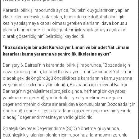
Kararda, bilirkişi raporunda ayrıca, “bu teknik uygulanırken yapılan
eksiklikler nedeniyle, sulak alan, birinci derece doğal sit alanı gibi
kesin yapılaşmaya kapalı olması gereken alanların, dava konusu
planda birinci öncelikli bölge gösterimiyle yapılaşmaya açık alan
olarak gösterildiğinin” belirtildiği kaydedildi.
“Bozcada için bir adet Kurvaziyer Liman ve bir adet Yat Limanı
kararları kamu yararına ve şehircilik ilkelerine aykırı”
Danıştay 6. Dairesi’nin kararında, bilirkişi raporunda, “Bozcada için
dava konusu planın, bir adet Kurvaziyer Liman ve bir adet Yat Limanı
olacak şekilde öngördüğü öncelikli tesis kararlarının kamu yararına
ve şehircilik ilkelerine aykırı olduğu, Bozcaada için mevcut Balıkçı
Barınağı’nın genişletilmesi projesi dışında, herhangi bir kıyı yapısı
yapılmaması gerektiği yönünde ilgili yerel yönetimden de gelen
değerlendirmenin dikkate alınarak dava konusu planın Bozcaada için
öngördüğü öncelikli tesis kararlarının gözden geçirmesinin yerinde
olacağı” değerlendirmesine yer verildiği bildirildi.
Stratejik Çevresel Değerlendirme (SÇD) Yönetmeliği uyarınca,
bütünleşik kıyı alanları planları için rapor hazırlanmasının zorunlu