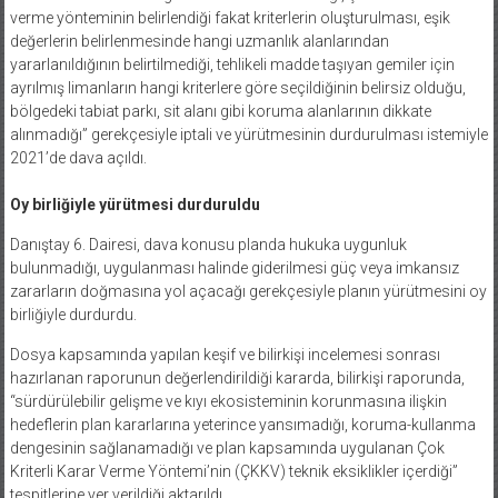
verme yönteminin belirlendiği fakat kriterlerin oluşturulması, eşik
değerlerin belirlenmesinde hangi uzmanlık alanlarından
yararlanıldığının belirtilmediği, tehlikeli madde taşıyan gemiler için
ayrılmış limanların hangi kriterlere göre seçildiğinin belirsiz olduğu,
bölgedeki tabiat parkı, sit alanı gibi koruma alanlarının dikkate
alınmadığı” gerekçesiyle iptali ve yürütmesinin durdurulması istemiyle
2021’de dava açıldı.
Oy birliğiyle yürütmesi durduruldu
Danıştay 6. Dairesi, dava konusu planda hukuka uygunluk
bulunmadığı, uygulanması halinde giderilmesi güç veya imkansız
zararların doğmasına yol açacağı gerekçesiyle planın yürütmesini oy
birliğiyle durdurdu.
Dosya kapsamında yapılan keşif ve bilirkişi incelemesi sonrası
hazırlanan raporunun değerlendirildiği kararda, bilirkişi raporunda,
“sürdürülebilir gelişme ve kıyı ekosisteminin korunmasına ilişkin
hedeflerin plan kararlarına yeterince yansımadığı, koruma-kullanma
dengesinin sağlanamadığı ve plan kapsamında uygulanan Çok
Kriterli Karar Verme Yöntemi’nin (ÇKKV) teknik eksiklikler içerdiği”
tespitlerine yer verildiği aktarıldı.