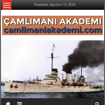
İçeriğe
Pazartesi, Ağustos 10, 2026
geç
CAMLIMANI
AKADEMI