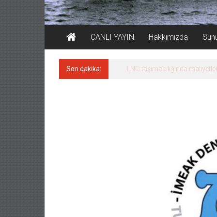
CANLI YAYIN
Hakkımızda
Sun
Son dakika:
LNG taşımacılığında maliyetler