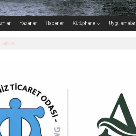
umlar
Yazarlar
Haberler
Kütüphane
Uygulamalar
 katlandı