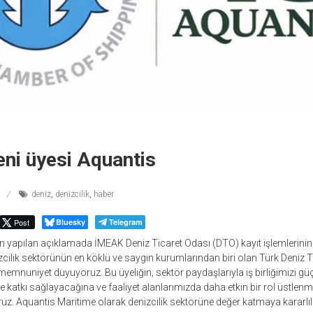
ni üyesi Aquantis
deniz
,
denizcilik
,
haber
Post
Bluesky
Telegram
n yapılan açıklamada İMEAK Deniz Ticaret Odası (DTO) kayıt işlemlerini
nizcilik sektörünün en köklü ve saygın kurumlarından biri olan Türk Deniz T
memnuniyet duyuyoruz. Bu üyeliğin; sektör paydaşlarıyla iş birliğimizi gü
 katkı sağlayacağına ve faaliyet alanlarımızda daha etkin bir rol üstle
uz. Aquantis Maritime olarak denizcilik sektörüne değer katmaya kararlı