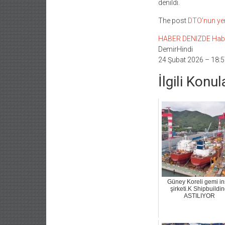
denildi.
The post
DTO’nun yen
HABER DENIZDE Haber L
DemirHindi
24 Şubat 2026 – 18:5
İlgili Konul
Güney Koreli gemi i
şirketi.K Shipbuildi
ASTILIYOR