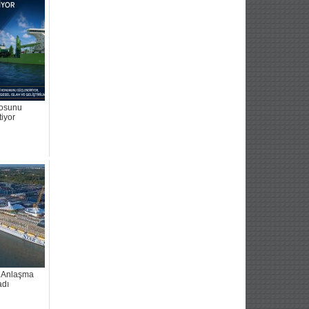
osunu
tiyor
 Anlaşma
adı