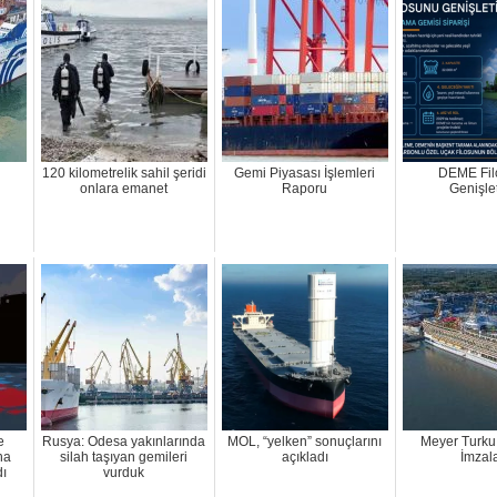
120 kilometrelik sahil şeridi
Gemi Piyasası İşlemleri
DEME Fil
onlara emanet
Raporu
Genişle
e
Rusya: Odesa yakınlarında
MOL, “yelken” sonuçlarını
Meyer Turku
ha
silah taşıyan gemileri
açıkladı
İmzal
dı
vurduk