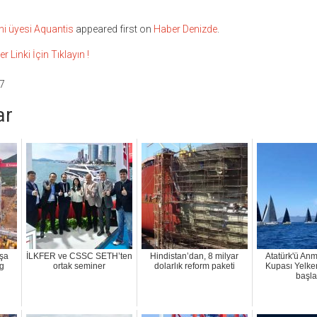
i üyesi Aquantis
appeared first on
Haber Denizde
.
inki İçin Tıklayın !
7
ar
nşa
İLKFER ve CSSC SETH’ten
Hindistan’dan, 8 milyar
Atatürk'ü An
ng
ortak seminer
dolarlık reform paketi
Kupası Yelken
başla