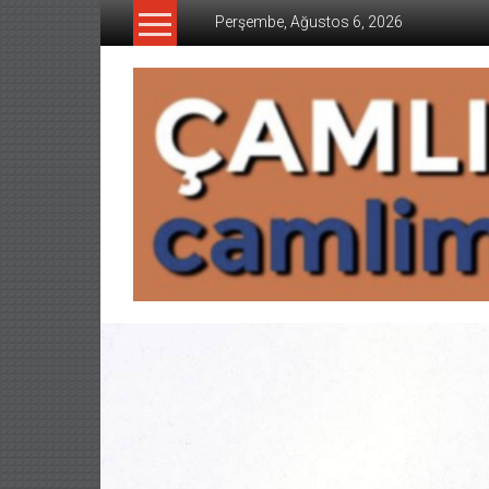
İçeriğe
Perşembe, Ağustos 6, 2026
geç
CAMLIMANI
AKADEMI