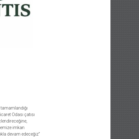
n tamamlandığı
icaret Odası çatısı
çlendireceğine,
nmemize imkan
lıkla devam edeceğiz”