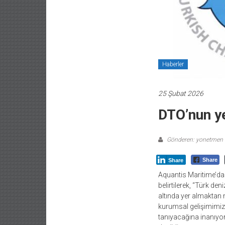
Haberler
25 Şubat 2026
DTO’nun ye
Gönderen: yonetmen
Share
Share
Aquantis Maritime’da
belirtilerek, “Türk de
altında yer almaktan 
kurumsal gelişimimize
tanıyacağına inanıyor