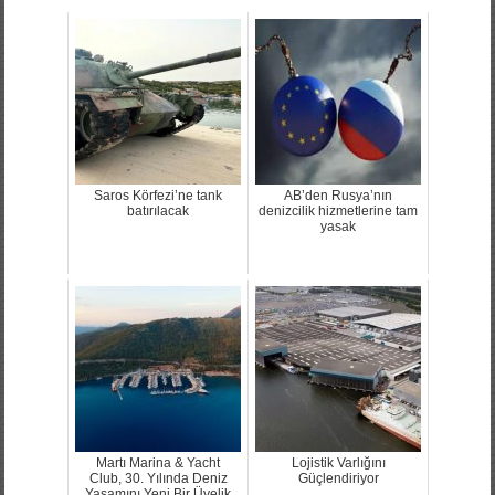
Saros Körfezi’ne tank
AB’den Rusya’nın
batırılacak
denizcilik hizmetlerine tam
yasak
Martı Marina & Yacht
Lojistik Varlığını
Club, 30. Yılında Deniz
Güçlendiriyor
Yaşamını Yeni Bir Üyelik