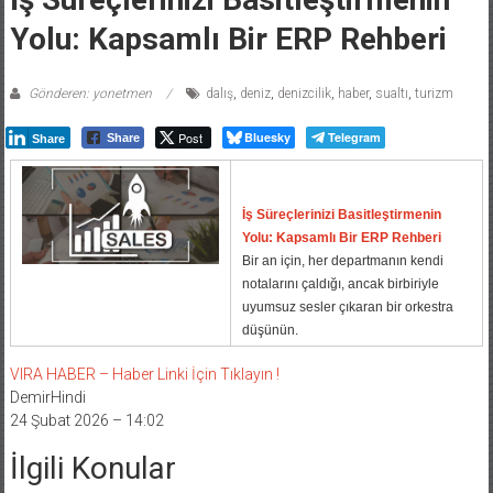
Yolu: Kapsamlı Bir ERP Rehberi
Gönderen: yonetmen
dalış
,
deniz
,
denizcilik
,
haber
,
sualtı
,
turizm
Post
Bluesky
Telegram
Share
Share
İş Süreçlerinizi Basitleştirmenin
Yolu: Kapsamlı Bir ERP Rehberi
Bir an için, her departmanın kendi
notalarını çaldığı, ancak birbiriyle
uyumsuz sesler çıkaran bir orkestra
düşünün.
VIRA HABER – Haber Linki İçin Tıklayın !
DemirHindi
24 Şubat 2026 – 14:02
İlgili Konular