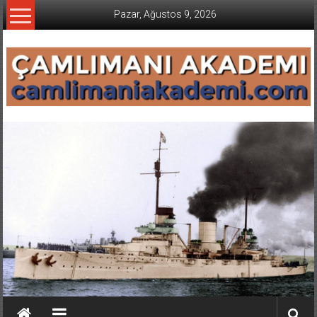
İçeriğe
Pazar, Ağustos 9, 2026
geç
CAMLIMANI
AKADEMI