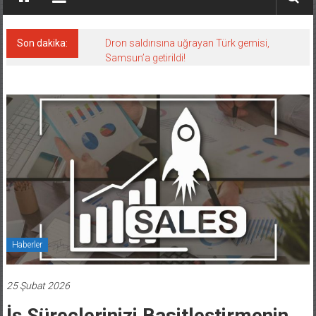
Son dakika:
Dron saldırısına uğrayan Türk gemisi,
Samsun’a getirildi!
Haberler
25 Şubat 2026
İş Süreçlerinizi Basitleştirmenin