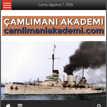
İçeriğe
Cuma, Ağustos 7, 2026
geç
CAMLIMANI
AKADEMI