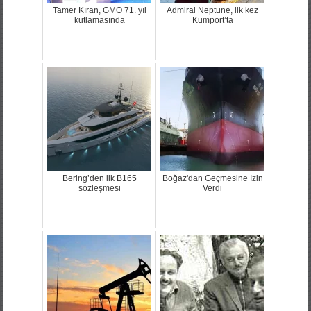
Tamer Kıran, GMO 71. yıl
Admiral Neptune, ilk kez
kutlamasında
Kumport’ta
Bering’den ilk B165
Boğaz'dan Geçmesine İzin
sözleşmesi
Verdi