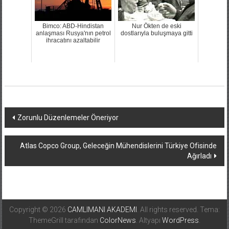
Bimco: ABD-Hindistan
Nur Ökten de eski
anlaşması Rusya'nın petrol
dostlarıyla buluşmaya gitti
ihracatını azaltabilir
Yazı
Zorunlu Düzenlemeler Öneriyor
dolaşımı
Atlas Copco Group, Geleceğin Mühendislerini Türkiye Ofisinde
Ağırladı
Copyright © 2026
CAMLIMANI AKADEMI
. All rights reserved. Tema:
ThemeGrill tarafından
ColorNews
. Altyapı
WordPress
.