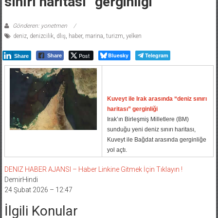
sınırı haritası” gerginliği
Gönderen: yonetmen
deniz
,
denizcilik
,
dlış
,
haber
,
marina
,
turizm
,
yelken
Post
Bluesky
Telegram
Share
Share
Kuveyt ile Irak arasında “deniz sınırı
haritası” gerginliği
Irak’ın Birleşmiş Milletlere (BM)
sunduğu yeni deniz sınırı haritası,
Kuveyt ile Bağdat arasında gerginliğe
yol açtı.
DENIZ HABER AJANSI – Haber Linkine Gitmek İçin Tıklayın !
DemirHindi
24 Şubat 2026 – 12:47
İlgili Konular