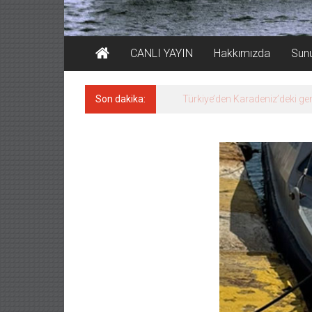
CANLI YAYIN
Hakkımızda
Sun
Son dakika:
Denizcilik sektörü, Alsanca