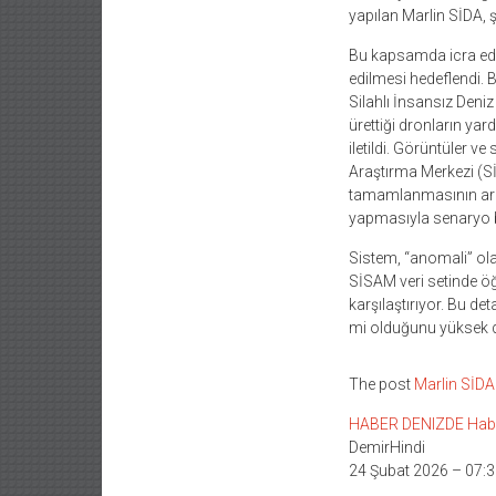
yapılan Marlin SİDA, ş
Bu kapsamda icra edil
edilmesi hedeflendi.
Silahlı İnsansız Deniz 
ürettiği dronların ya
iletildi. Görüntüler 
Araştırma Merkezi (SİS
tamamlanmasının ard
yapmasıyla senaryo 
Sistem, “anomali” olar
SİSAM veri setinde öğr
karşılaştırıyor. Bu de
mi olduğunu yüksek do
The post
Marlin SİD
HABER DENIZDE Haber L
DemirHindi
24 Şubat 2026 – 07:3