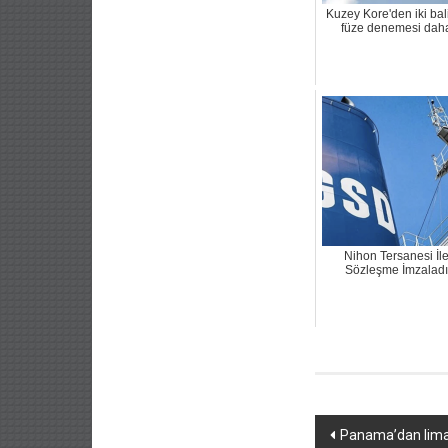
Kuzey Kore'den iki bali
füze denemesi dah
Nihon Tersanesi İl
Sözleşme İmzaladı
Yazı
Panama’dan lima