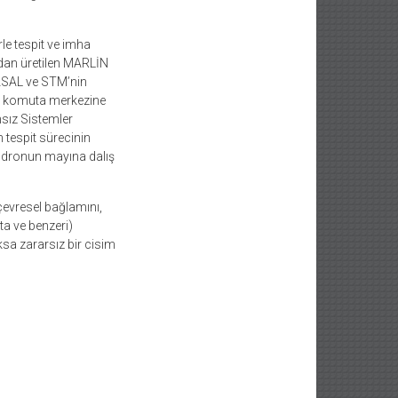
le tespit ve imha
ndan üretilen MARLİN
 DASAL ve STM’nin
ak komuta merkezine
nsız Sistemler
n tespit sürecinin
 dronun mayına dalış
 çevresel bağlamını,
ta ve benzeri)
ksa zararsız bir cisim