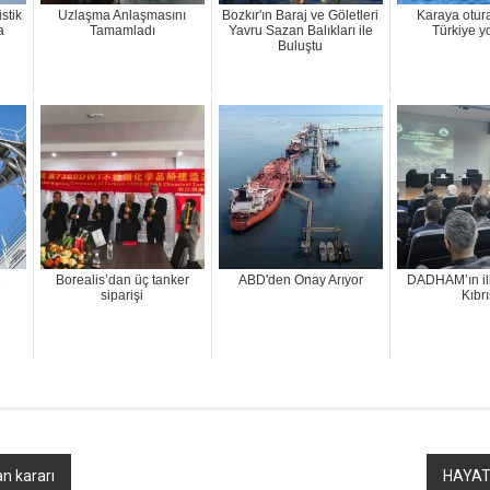
stik
Uzlaşma Anlaşmasını
Bozkır'ın Baraj ve Göletleri
Karaya otur
a
Tamamladı
Yavru Sazan Balıkları ile
Türkiye y
Buluştu
e
Borealis’dan üç tanker
ABD'den Onay Arıyor
DADHAM’ın il
siparişi
Kıbrı
n kararı
HAYAT