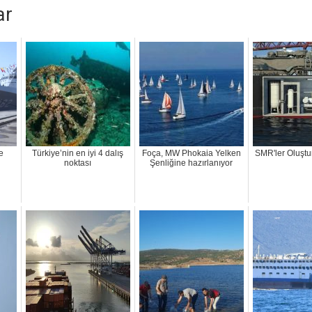
ar
e
Türkiye’nin en iyi 4 dalış
Foça, MW Phokaia Yelken
SMR'ler Oluştu
noktası
Şenliğine hazırlanıyor