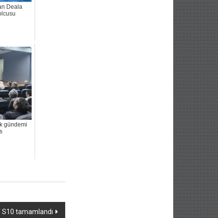
an Deala
olcusu
k gündemi
s
 S10 tamamlandı