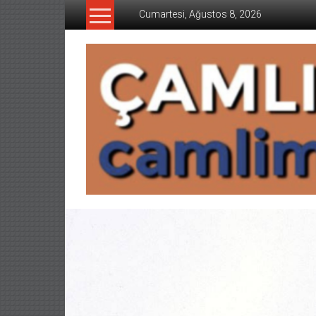
İçeriğe
Cumartesi, Ağustos 8, 2026
geç
CAMLIMANI
AKADEMI