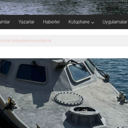
umlar
Yazarlar
Haberler
Kütüphane
Uygulamalar
k Limanı’ndan memnun