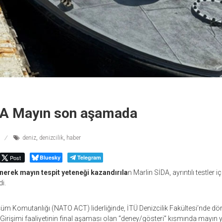
DA Mayın son aşamada
deniz
,
denizcilik
,
haber
Post
Bluesky
Telegram
nerek mayın tespit yeteneği kazandırıla
n Marlin SİDA, ayrıntılı testler 
i.
m Komutanlığı (NATO ACT) liderliğinde, İTÜ Denizcilik Fakültesi’nde d
 Girişimi faaliyetinin final aşaması olan “deney/gösteri” kısmında mayı