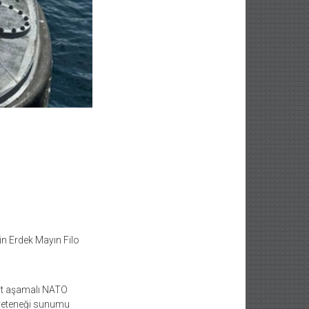
için Erdek Mayın Filo
ört aşamalı NATO
n yeteneği sunumu