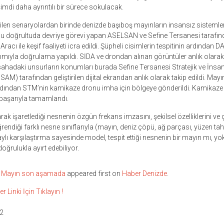
imdi daha ayrıntılı bir sürece sokulacak.
en senaryolardan birinde denizde başıboş mayınların insansız sistemler
 Bu doğrultuda devriye görevi yapan ASELSAN ve Sefine Tersanesi tarafı
Aracı ile keşif faaliyeti icra edildi. Şüpheli cisimlerin tespitinin ardından
rdımıyla doğrulama yapıldı. SİDA ve drondan alınan görüntüler anlık olar
ve sahadaki unsurların konumları burada Sefine Tersanesi Stratejik ve İnsa
AM) tarafından geliştirilen dijital ekrandan anlık olarak takip edildi. Mayı
ından STM’nin kamikaze dronu imha için bölgeye gönderildi. Kamikaze
başarıyla tamamlandı.
ak işaretlediği nesnenin özgün frekans imzasını, şekilsel özelliklerini ve
endiği farklı nesne sınıflarıyla (mayın, deniz çöpü, ağ parçası, yüzen tah
taylı karşılaştırma sayesinde model, tespit ettiği nesnenin bir mayın mı, yo
ğrulukla ayırt edebiliyor.
A Mayın son aşamada
appeared first on
Haber Denizde
.
inki İçin Tıklayın !
2