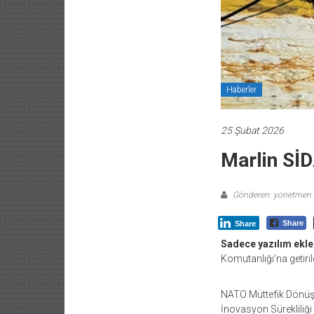
Haberler
25 Şubat 2026
Marlin Sİ
Gönderen: yonetmen
Share
Share
Sadece yazılım ekle
Komutanlığı’na getirild
NATO Müttefik Dönüşü
İnovasyon Sürekliliği