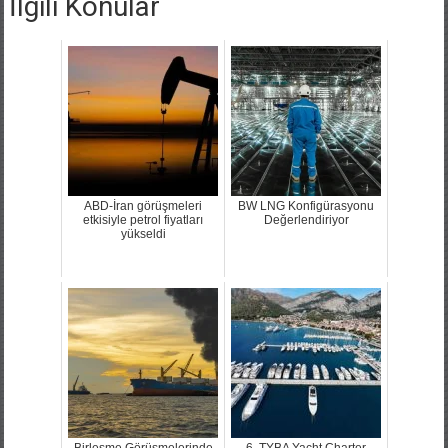
İlgili Konular
ABD-İran görüşmeleri
BW LNG Konfigürasyonu
etkisiyle petrol fiyatları
Değerlendiriyor
yükseldi
Birleşme Görüşmelerinde
6. TYBA Yacht Charter