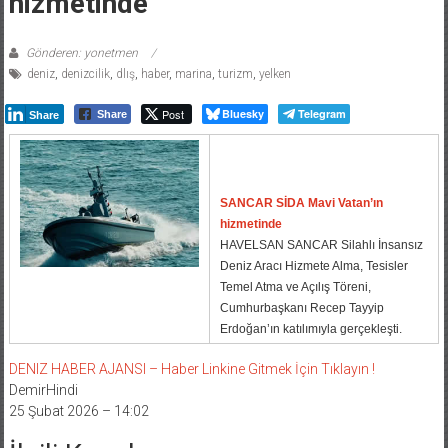
hizmetinde
Gönderen: yonetmen
deniz
,
denizcilik
,
dlış
,
haber
,
marina
,
turizm
,
yelken
Post
Bluesky
Telegram
Share
Share
SANCAR SİDA Mavi Vatan’ın
hizmetinde
HAVELSAN SANCAR Silahlı İnsansız
Deniz Aracı Hizmete Alma, Tesisler
Temel Atma ve Açılış Töreni,
Cumhurbaşkanı Recep Tayyip
Erdoğan’ın katılımıyla gerçekleşti.
DENIZ HABER AJANSI – Haber Linkine Gitmek İçin Tıklayın !
DemirHindi
25 Şubat 2026 – 14:02