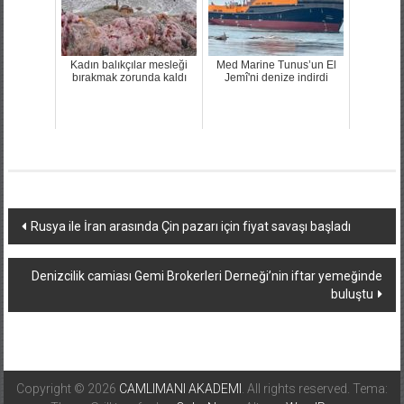
Kadın balıkçılar mesleği
Med Marine Tunus’un El
bırakmak zorunda kaldı
Jemî'ni denize indirdi
Yazı
Rusya ile İran arasında Çin pazarı için fiyat savaşı başladı
dolaşımı
Denizcilik camiası Gemi Brokerleri Derneği’nin iftar yemeğinde
buluştu
Copyright © 2026
CAMLIMANI AKADEMI
. All rights reserved. Tema: