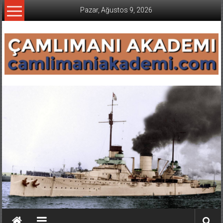
İçeriğe
Pazar, Ağustos 9, 2026
geç
CAMLIMANI
AKADEMI