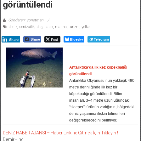
görüntülendi
Gönderen: yonetmen
deniz
,
denizcilik
,
dlış
,
haber
,
marina
,
turizm
,
yelken
Post
Bluesky
Telegram
Share
Share
Antarktika’da ilk kez köpekbalığı
görüntülendi
Antarktika Okyanusu’nun yaklaşık 490
metre derinliğinde ilk kez bir
köpekbalığı görüntülendi. Bilim
insanları, 3–4 metre uzunluğundaki
“sleeper” türünün varlığının, bölgedeki
deniz yaşamına ilişkin bilinenleri
değiştirebileceğini belirtiyor.
DENIZ HABER AJANSI – Haber Linkine Gitmek İçin Tıklayın !
DemirHindi