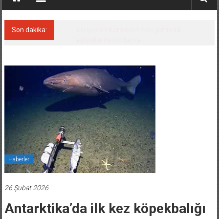
Son dakika:
Denizcilik sektörü, Alsancak Limanı’ndan
memnun
Haberler
26 Şubat 2026
Antarktika’da ilk kez köpekbalığı