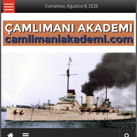
İçeriğe
Cumartesi, Ağustos 8, 2026
geç
CAMLIMANI
AKADEMI