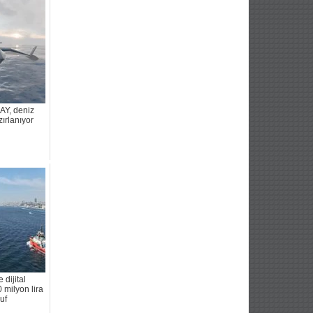
AY, deniz
zırlanıyor
 dijital
milyon lira
uf