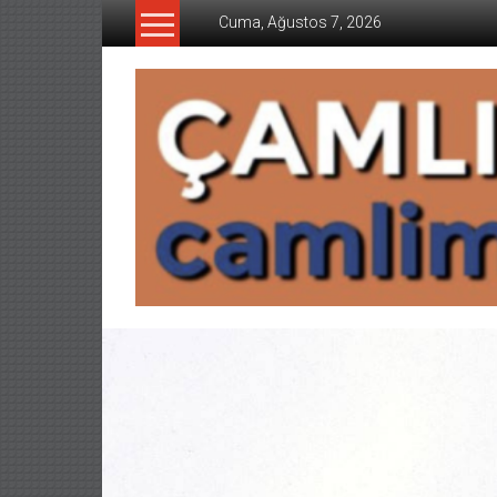
İçeriğe
Cuma, Ağustos 7, 2026
geç
CAMLIMANI
AKADEMI