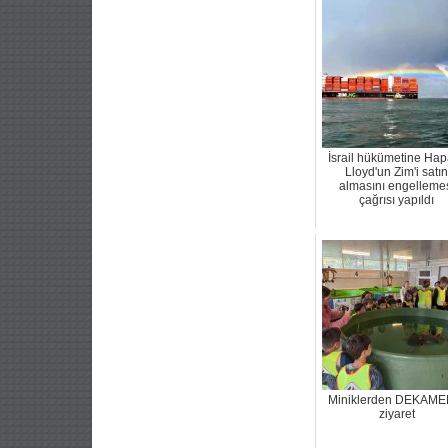
İsrail hükümetine Hap
Lloyd'un Zim'i satın
almasını engelleme
çağrısı yapıldı
Miniklerden DEKAME
ziyaret