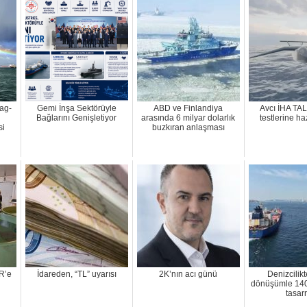
ag-
Gemi İnşa Sektörüyle
ABD ve Finlandiya
Avcı İHA TAL
Bağlarını Genişletiyor
arasında 6 milyar dolarlık
testlerine ha
si
buzkıran anlaşması
R’e
İdareden, “TL” uyarısı
2K’nın acı günü
Denizcilikte
dönüşümle 140 
tasarr