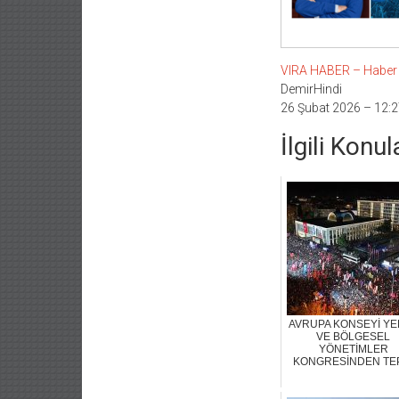
VIRA HABER – Haber Li
DemirHindi
26 Şubat 2026 – 12:2
İlgili Konul
AVRUPA KONSEYİ YE
VE BÖLGESEL
YÖNETİMLER
KONGRESİNDEN TE