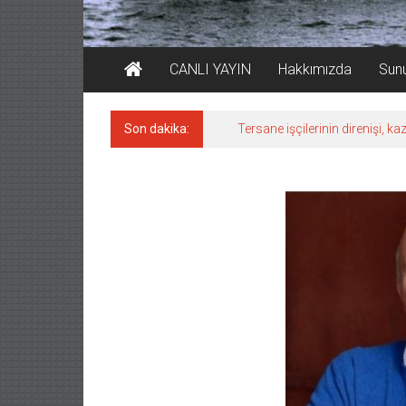
CANLI YAYIN
Hakkımızda
Sun
Son dakika:
Tersane işçilerinin direnişi, 