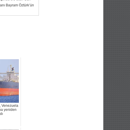
anı Bayram Öztürk’ün
r, Venezuela
ına yeniden
dı