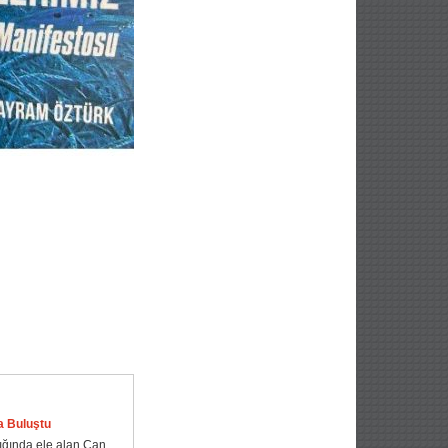
a Buluştu
ışığında ele alan Can