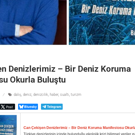
n Denizlerimiz – Bir Deniz Koruma
su Okurla Buluştu
dalış
,
deniz
,
denizcilik
,
haber
,
sualtı
,
turizm
Post
Bluesky
Telegram
Can Çekişen Denizlerimiz – Bir Deniz Koruma Manifestosu Okurl
Türkiye denizlerinin içinde bulunduğu ekolojik krizi bilimsel veriler 