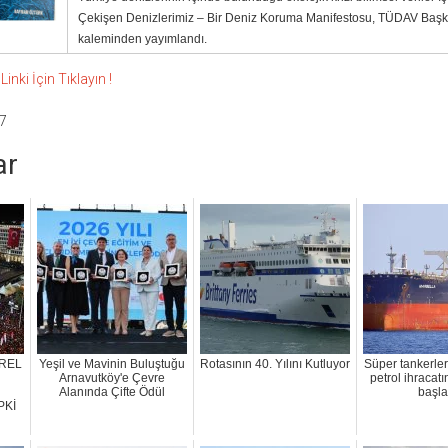
Çekişen Denizlerimiz – Bir Deniz Koruma Manifestosu, TÜDAV Başk
kaleminden yayımlandı.
nki İçin Tıklayın !
7
ar
REL
Yeşil ve Mavinin Buluştuğu
Rotasının 40. Yılını Kutluyor
Süper tankerle
Arnavutköy'e Çevre
petrol ihracat
Alanında Çifte Ödül
başla
PKİ