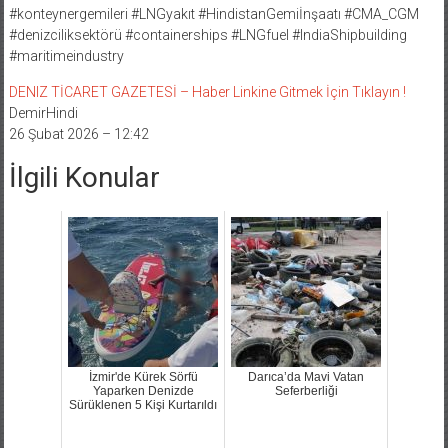
#konteynergemileri #LNGyakıt #HindistanGemiİnşaatı #CMA_CGM
#denizciliksektörü #containerships #LNGfuel #IndiaShipbuilding
#maritimeindustry
DENIZ TİCARET GAZETESİ – Haber Linkine Gitmek İçin Tıklayın !
DemirHindi
26 Şubat 2026 – 12:42
İlgili Konular
İzmir'de Kürek Sörfü
Darıca’da Mavi Vatan
Yaparken Denizde
Seferberliği
Sürüklenen 5 Kişi Kurtarıldı