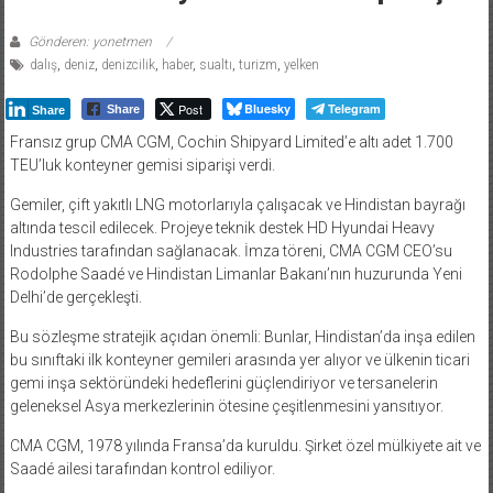
Gönderen: yonetmen
dalış
,
deniz
,
denizcilik
,
haber
,
sualtı
,
turizm
,
yelken
Post
Bluesky
Telegram
Share
Share
Fransız grup CMA CGM, Cochin Shipyard Limited’e altı adet 1.700
TEU’luk konteyner gemisi siparişi verdi.
Gemiler, çift yakıtlı LNG motorlarıyla çalışacak ve Hindistan bayrağı
altında tescil edilecek. Projeye teknik destek HD Hyundai Heavy
Industries tarafından sağlanacak. İmza töreni, CMA CGM CEO’su
Rodolphe Saadé ve Hindistan Limanlar Bakanı’nın huzurunda Yeni
Delhi’de gerçekleşti.
Bu sözleşme stratejik açıdan önemli: Bunlar, Hindistan’da inşa edilen
bu sınıftaki ilk konteyner gemileri arasında yer alıyor ve ülkenin ticari
gemi inşa sektöründeki hedeflerini güçlendiriyor ve tersanelerin
geleneksel Asya merkezlerinin ötesine çeşitlenmesini yansıtıyor.
CMA CGM, 1978 yılında Fransa’da kuruldu. Şirket özel mülkiyete ait ve
Saadé ailesi tarafından kontrol ediliyor.