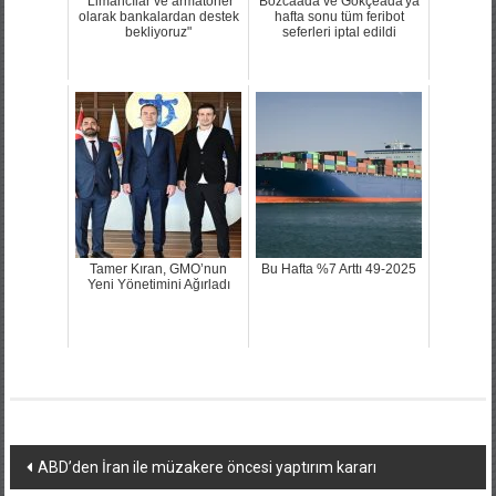
"Limancılar ve armatörler
Bozcaada ve Gökçeada'ya
olarak bankalardan destek
hafta sonu tüm feribot
bekliyoruz"
seferleri iptal edildi
Tamer Kıran, GMO’nun
Bu Hafta %7 Arttı 49-2025
Yeni Yönetimini Ağırladı
Yazı
ABD’den İran ile müzakere öncesi yaptırım kararı