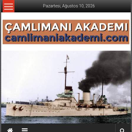
İçeriğe
Pazartesi, Ağustos 10, 2026
geç
CAMLIMANI
AKADEMI