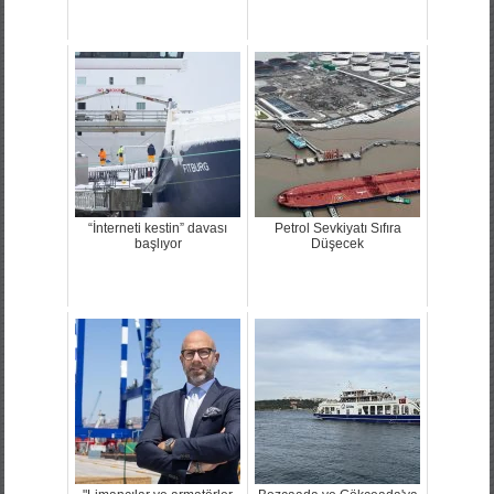
“İnterneti kestin” davası
Petrol Sevkiyatı Sıfıra
başlıyor
Düşecek