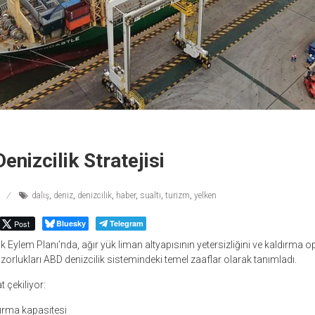
enizcilik Stratejisi
dalış
,
deniz
,
denizcilik
,
haber
,
sualtı
,
turizm
,
yelken
Post
Bluesky
Telegram
k Eylem Planı’nda, ağır yük liman altyapısının yetersizliğini ve kaldırma 
rlukları ABD denizcilik sistemindeki temel zaaflar olarak tanımladı.
t çekiliyor:
ldırma kapasitesi