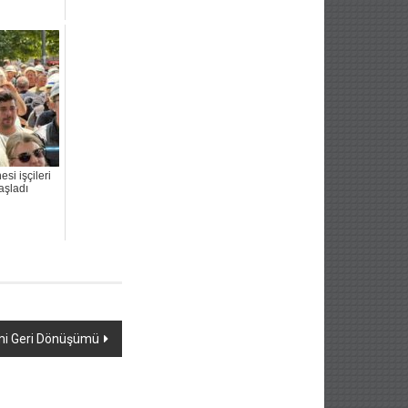
si işçileri
aşladı
i Geri Dönüşümü