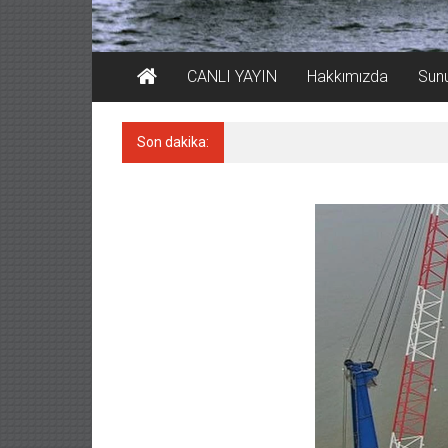
CANLI YAYIN
Hakkımızda
Sun
Son dakika:
Derince, ILCA Masters Türkiy