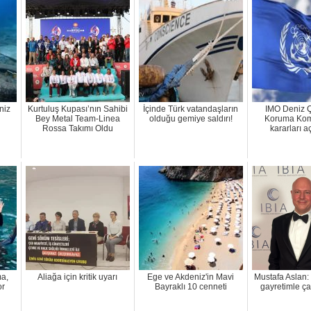
niz
Kurtuluş Kupası’nın Sahibi
İçinde Türk vatandaşların
IMO Deniz Ç
Bey Metal Team-Linea
olduğu gemiye saldırı!
Koruma Komi
Rossa Takımı Oldu
kararları a
a,
Aliağa için kritik uyarı
Ege ve Akdeniz'in Mavi
Mustafa Aslan:
or
Bayraklı 10 cenneti
gayretimle ç