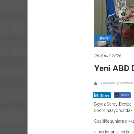
Haberler
26 Şubat 2026
Yeni ABD D
Gönderen: yonetmen
Share
Share
Beyaz Saray, Denizcili
koordinasyonundaki zo
Özellikle şunlara dikka
sınırlı liman vinci ka