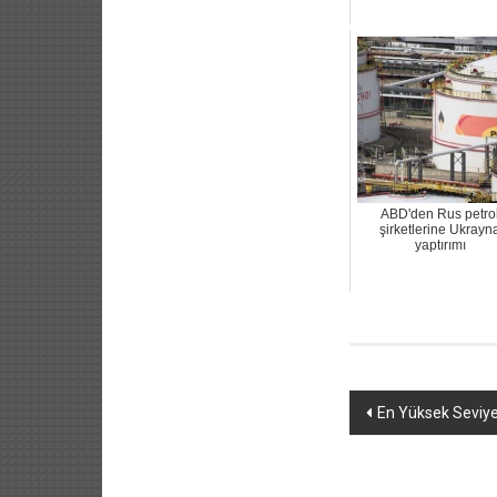
ABD'den Rus petro
şirketlerine Ukrayn
yaptırımı
Yazı
En Yüksek Seviye
dolaşımı