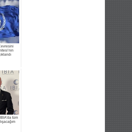
evresini
tesi’nin
çıklandı
 IBIA'da tüm
alışacağım