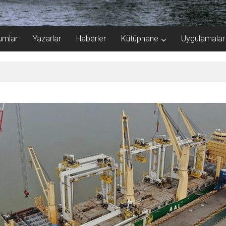
umlar
Yazarlar
Haberler
Kütüphane
Uygulamalar
e Şampiyonası’na ev sahipliği yapacak