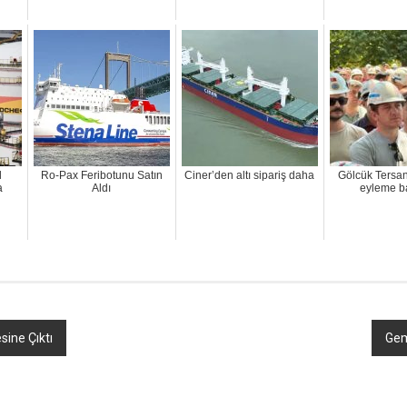
l
Ro-Pax Feribotunu Satın
Ciner’den altı sipariş daha
Gölcük Tersane
a
Aldı
eyleme b
sine Çıktı
Gem