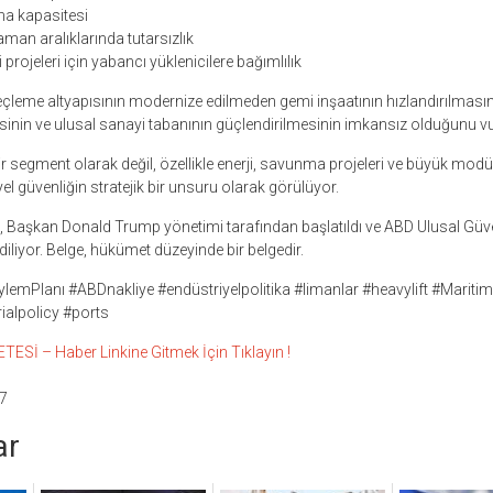
ıma kapasitesi
aman aralıklarında tutarsızlık
 projeleri için yabancı yüklenicilere bağımlılık
leçleme altyapısının modernize edilmeden gemi inşaatının hızlandırılmasın
lmesinin ve ulusal sanayi tabanının güçlendirilmesinin imkansız olduğunu v
ir segment olarak değil, özellikle enerji, savunma projeleri ve büyük modül
l güvenliğin stratejik bir unsuru olarak görülüyor.
ı, Başkan Donald Trump yönetimi tarafından başlatıldı ve ABD Ulusal Güv
iliyor. Belge, hükümet düzeyinde bir belgedir.
ylemPlanı #ABDnakliye #endüstriyelpolitika #limanlar #heavylift #Mariti
ialpolicy #ports
Sİ – Haber Linkine Gitmek İçin Tıklayın !
7
ar