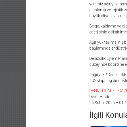
yetersiz ağır yük taş
planlama ve lojistik z
büyük altyapı ve enerji
Belge, kaldırma ve el
enerjisinin geliştiri
Ağır yük taşıma, niş b
bağlamında endüstriye
Denizcilik Eylem Plan
düzeyinde koordine ed
#ağıryük #DenizcilikE
#USshipping #industr
DENIZ TİCARET GAZETE
DemirHindi
26 Şubat 2026 – 01:1
İlgili Konul