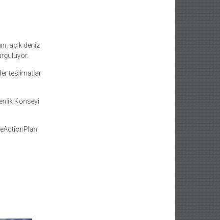
ın, açık deniz
urguluyor.
er teslimatlar
enlik Konseyi
meActionPlan