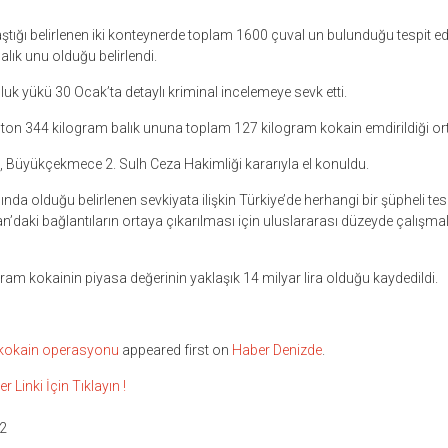
tığı belirlenen iki konteynerde toplam 1600 çuval un bulunduğu tespit edil
lık unu olduğu belirlendi.
luk yükü 30 Ocak’ta detaylı kriminal incelemeye sevk etti.
3 ton 344 kilogram balık ununa toplam 127 kilogram kokain emdirildiği ort
Büyükçekmece 2. Sulh Ceza Hakimliği kararıyla el konuldu.
da olduğu belirlenen sevkiyata ilişkin Türkiye’de herhangi bir şüpheli tespit
n’daki bağlantıların ortaya çıkarılması için uluslararası düzeyde çalışm
gram kokainin piyasa değerinin yaklaşık 14 milyar lira olduğu kaydedildi.
 kokain operasyonu
appeared first on
Haber Denizde
.
inki İçin Tıklayın !
2