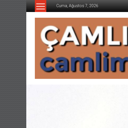
İçeriğe
Cuma, Ağustos 7, 2026
geç
CAMLIMANI
AKADEMI