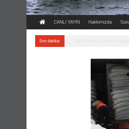
CANLI YAYIN
Hakkımızda
Sun
Son dakika:
İstanbul ve Çanakkale: 6 ayd