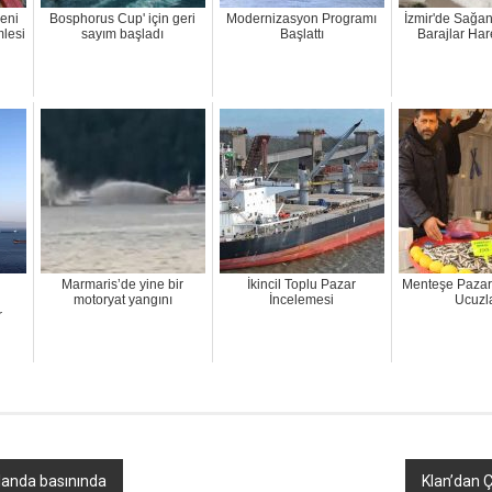
eni
Bosphorus Cup' için geri
Modernizasyon Programı
İzmir'de Sağa
mlesi
sayım başladı
Başlattı
Barajlar Har
n
Marmaris’de yine bir
İkincil Toplu Pazar
Menteşe Pazar
motoryat yangını
İncelemesi
Ucuzl
r
landa basınında
Klan’dan Çi