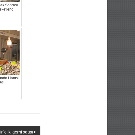
nak Sonrası
eketlendi
ında Hamsi
adı
n’e iki gemi satışı