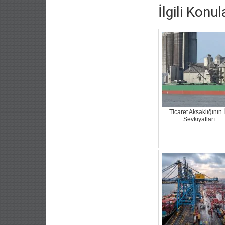
İlgili Konul
Ticaret Aksaklığının İ
Sevkiyatları