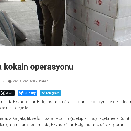
a kokain operasyonu
deniz
,
denizcilik
,
haber
Post
Bluesky
Telegram
nı’nda Ekvador’dan Bulgaristan’a uğratlı görünen konteynerlerde balık u
ain ele geçirildi.
faza Kaçakçılık ve İstihbarat Müdürlüğü ekipleri, Büyükçekmece Cumhur
en çalışmalar kapsamında, Ekvador’dan Bulgaristan’a uğraklı görünen ik