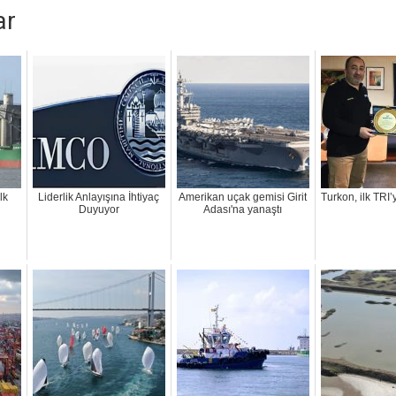
ar
lk
Liderlik Anlayışına İhtiyaç
Amerikan uçak gemisi Girit
Turkon, ilk TRI
Duyuyor
Adası'na yanaştı