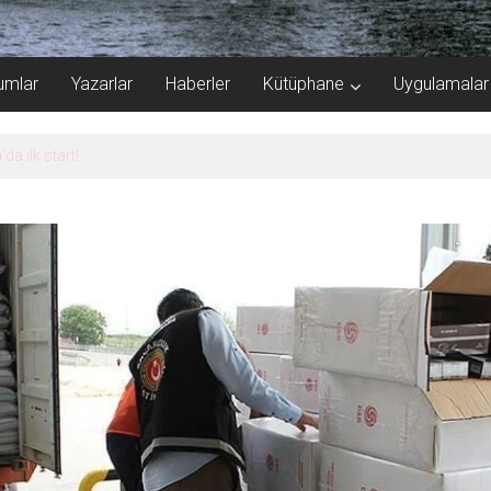
umlar
Yazarlar
Haberler
Kütüphane
Uygulamalar
a 40.000 gemi