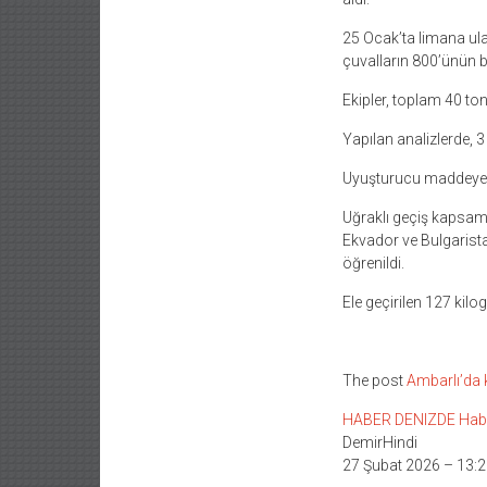
25 Ocak’ta limana ulaş
çuvalların 800’ünün ba
Ekipler, toplam 40 ton
Yapılan analizlerde, 
Uyuşturucu maddeye, 
Uğraklı geçiş kapsamın
Ekvador ve Bulgarista
öğrenildi.
Ele geçirilen 127 kilo
The post
Ambarlı’da
HABER DENIZDE Haber L
DemirHindi
27 Şubat 2026 – 13:2