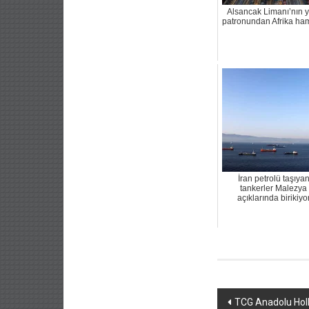
Alsancak Limanı’nın y
patronundan Afrika ha
İran petrolü taşıya
tankerler Malezya
açıklarında birikiyo
Yazı
TCG Anadolu Hol