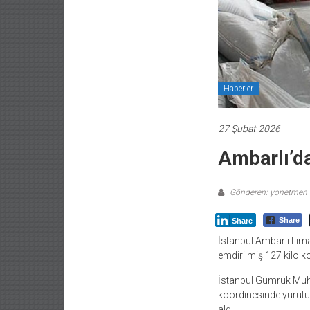
Haberler
27 Şubat 2026
Ambarlı’d
Gönderen: yonetmen
Share
Share
İstanbul Ambarlı Lima
emdirilmiş 127 kilo kok
İstanbul Gümrük Muha
koordinesinde yürütül
aldı.