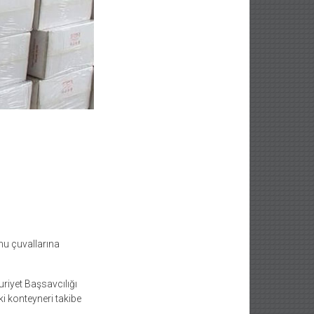
nu çuvallarına
iyet Başsavcılığı
i konteyneri takibe