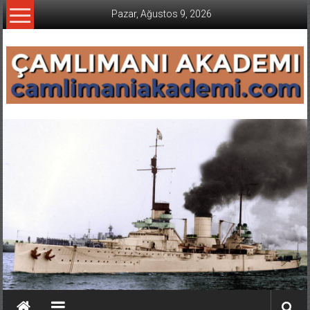
İçeriğe
Pazar, Ağustos 9, 2026
geç
CAMLIMANI
AKADEMI