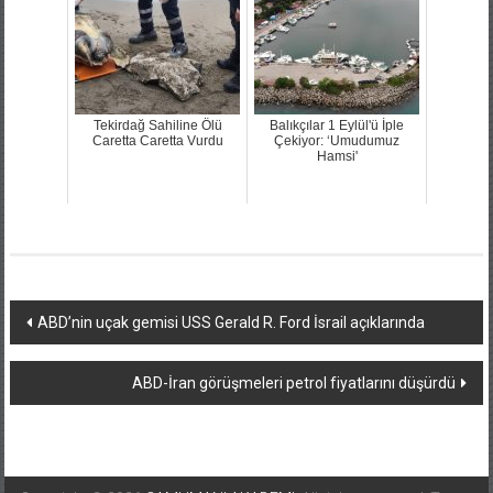
Tekirdağ Sahiline Ölü
Balıkçılar 1 Eylül'ü İple
Caretta Caretta Vurdu
Çekiyor: ‘Umudumuz
Hamsi'
Yazı
ABD’nin uçak gemisi USS Gerald R. Ford İsrail açıklarında
dolaşımı
ABD-İran görüşmeleri petrol fiyatlarını düşürdü