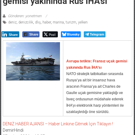
gemisi yakınında Rus İHA’sı
Gönderen: yonetmen
deniz
,
denizcilik
,
dlış
,
haber
,
marina
,
turizm
,
yelken
Post
Bluesky
Telegram
Share
Share
Avrupa tetikte: Fransız uçak gemisi
yakınında Rus İHA’sı
NATO stratejik tatbikatları sırasında
Rusya’ya ait bir insansız hava
aracının Fransa’ya ait Charles de
Gaulle uçak gemisine yaklaştığı ve
İsveç ordusunun müdahale ederek
İHA’yı elektronik harp yöntemleri ile
uzaklaştırdığı öne sürüldü.
DENIZ HABER AJANSI – Haber Linkine Gitmek İçin Tıklayın !
DemirHindi