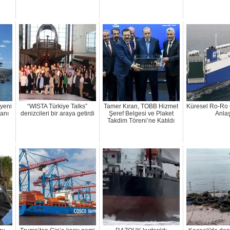
 yeni
“WISTA Türkiye Talks”
Tamer Kıran, TOBB Hizmet
Küresel Ro-Ro 
manı
denizcileri bir araya getirdi
Şeref Belgesi ve Plaket
Anlaş
Takdim Töreni’ne Katıldı