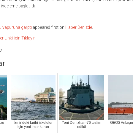
li inceleme başlatıldı.
u vapuruna çarptı
appeared first on
Haber Denizde
.
inki İçin Tıklayın !
2
ar
üze
İzmir’deki tarihi iskeleler
Yeni Denizhan-76 teslim
GEOS Anlaşma
için yeni imar kararı
edildi