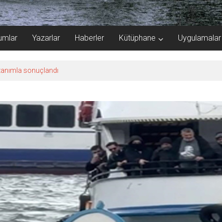
umlar
Yazarlar
Haberler
Kütüphane
Uygulamalar
kazanımla sonuçlandı