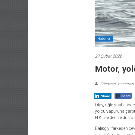
Haberler
27 Şubat 2026
Motor, yol
Gönderen: yonetmen
Share
Share
Olay, öğle saatlerinde
yolcu vapuruna çarptı.
H.K. ise denize düştü.
Balıkçıyı farkeden çev
acil sağlık, polis ve