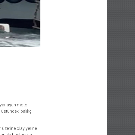
ye yanaşan motor,
 üstündeki balıkçı
r üzerine olay yerine
bulansla hastaneye