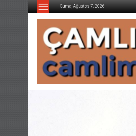
İçeriğe
Cuma, Ağustos 7, 2026
geç
CAMLIMANI
AKADEMI