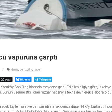
cu vapuruna çarptı
deniz
,
denizcilik
,
haber
Post
Bluesky
Telegram
 Karaköy Sahil’i açıklarında meydana geldi. Edinilen bilgiye göre, iskele
 Bunun üzerine etkili olan rüzgar nedeniyle tekne devrilerek alabora oldu,
redeki kişiler halat ve can simidi atarak denize düşen H.K.’yı kurtardı. İhba
 Deniz Liman Şube Müdürlüğü ekipleri geldi. Denizden çıkarılan balıkçı am