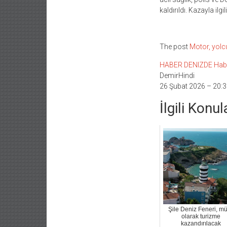
kaldırıldı. Kazayla ilgi
The post
Motor, yolc
HABER DENIZDE Haber L
DemirHindi
26 Şubat 2026 – 20:3
İlgili Konul
Şile Deniz Feneri, m
olarak turizme
kazandırılacak