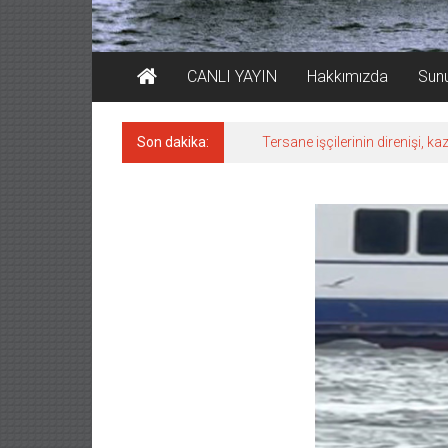
CANLI YAYIN
Hakkımızda
Sun
Son dakika:
Tersane işçilerinin direnişi, 