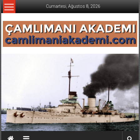
İçeriğe
Cumartesi, Ağustos 8, 2026
geç
CAMLIMANI
AKADEMI