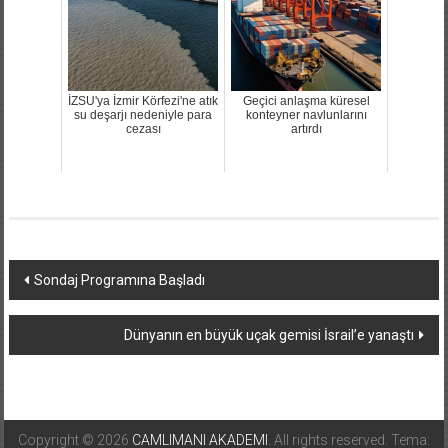
İZSU'ya İzmir Körfezi'ne atık
Geçici anlaşma küresel
su deşarjı nedeniyle para
konteyner navlunlarını
cezası
artırdı
Yazı
Sondaj Programına Başladı
dolaşımı
Dünyanın en büyük uçak gemisi İsrail’e yanaştı
Copyright © 2026
CAMLIMANI AKADEMI
. All rights reserved. Tema: