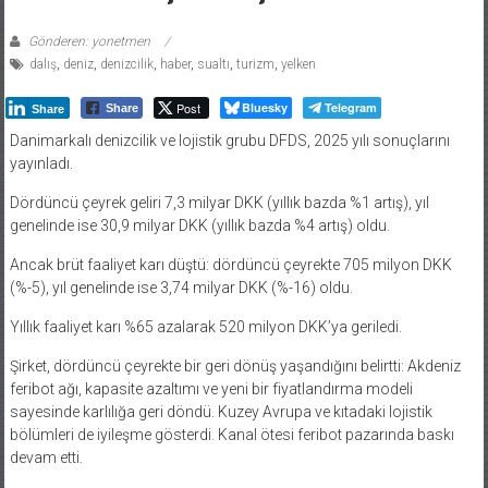
Gönderen: yonetmen
dalış
,
deniz
,
denizcilik
,
haber
,
sualtı
,
turizm
,
yelken
Post
Bluesky
Telegram
Share
Share
Danimarkalı denizcilik ve lojistik grubu DFDS, 2025 yılı sonuçlarını
yayınladı.
Dördüncü çeyrek geliri 7,3 milyar DKK (yıllık bazda %1 artış), yıl
genelinde ise 30,9 milyar DKK (yıllık bazda %4 artış) oldu.
Ancak brüt faaliyet karı düştü: dördüncü çeyrekte 705 milyon DKK
(%-5), yıl genelinde ise 3,74 milyar DKK (%-16) oldu.
Yıllık faaliyet karı %65 azalarak 520 milyon DKK’ya geriledi.
Şirket, dördüncü çeyrekte bir geri dönüş yaşandığını belirtti: Akdeniz
feribot ağı, kapasite azaltımı ve yeni bir fiyatlandırma modeli
sayesinde karlılığa geri döndü. Kuzey Avrupa ve kıtadaki lojistik
bölümleri de iyileşme gösterdi. Kanal ötesi feribot pazarında baskı
devam etti.