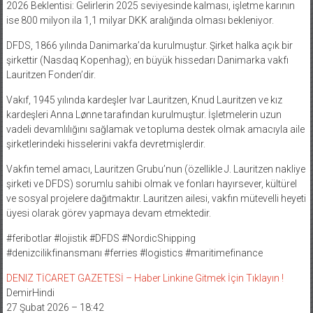
2026 Beklentisi: Gelirlerin 2025 seviyesinde kalması, işletme karının
ise 800 milyon ila 1,1 milyar DKK aralığında olması bekleniyor.
DFDS, 1866 yılında Danimarka’da kurulmuştur. Şirket halka açık bir
şirkettir (Nasdaq Kopenhag); en büyük hissedarı Danimarka vakfı
Lauritzen Fonden’dir.
Vakıf, 1945 yılında kardeşler Ivar Lauritzen, Knud Lauritzen ve kız
kardeşleri Anna Lønne tarafından kurulmuştur. İşletmelerin uzun
vadeli devamlılığını sağlamak ve topluma destek olmak amacıyla aile
şirketlerindeki hisselerini vakfa devretmişlerdir.
Vakfın temel amacı, Lauritzen Grubu’nun (özellikle J. Lauritzen nakliye
şirketi ve DFDS) sorumlu sahibi olmak ve fonları hayırsever, kültürel
ve sosyal projelere dağıtmaktır. Lauritzen ailesi, vakfın mütevelli heyeti
üyesi olarak görev yapmaya devam etmektedir.
#feribotlar #lojistik #DFDS #NordicShipping
#denizcilikfinansmanı #ferries #logistics #maritimefinance
DENIZ TİCARET GAZETESİ – Haber Linkine Gitmek İçin Tıklayın !
DemirHindi
27 Şubat 2026 – 18:42