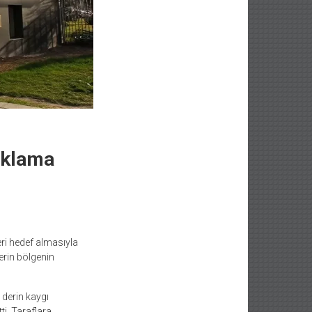
çıklama
leri hedef almasıyla
erin bölgenin
 derin kaygı
ti. Taraflara