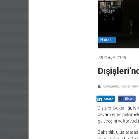
Haberler
28 Şubat 2026
Dışişleri’
Gönderen: yonetmen
Share
Share
Dışişleri Bakanlığı, İs
devam eden gelişmeler
geleceğini ve küresel i
Bakanlık, uluslararası
duyulduğunu belirterek