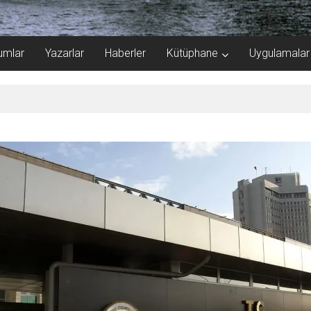
umlar
Yazarlar
Haberler
Kütüphane
Uygulamalar
bul’da buluştu