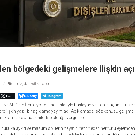
nden bölgedeki gelişmelere ilişkin a
deniz
,
denizcilik
,
haber
Post
Bluesky
Telegram
rail ve ABD’nin İran’a yönelik saldırılarıyla başlayan ve İran’ın üçüncü ülke
e ilişkin yazılı bir açıklama yayımladı. Açıklamada, söz konusu gelişmel
stikrarı riske atacak nitelikte olduğu vurgulandı.
 hukuka aykırı ve masum sivillerin hayatını tehdit eden her türlü eylemden
, şiddetin tırmanmasına yol açabilecek kışkırtmaların kınandığını ifade et