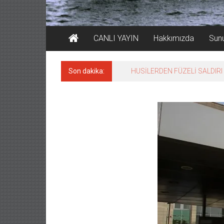
CANLI YAYIN
Hakkımızda
Sun
Son dakika:
Avrupa’nın genç liderleri İstan