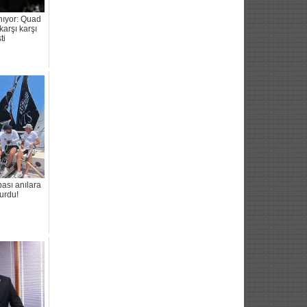
ıyor: Quad
karşı karşı
ti
pası anılara
urdu!