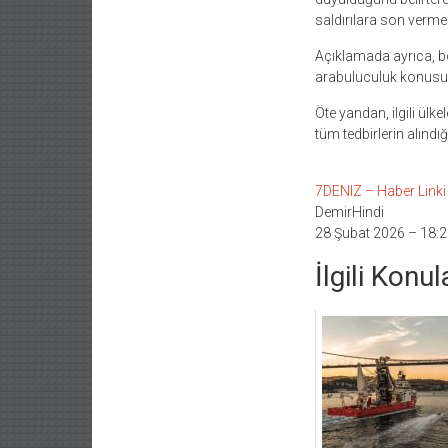
saldırılara son verme 
Açıklamada ayrıca, böl
arabuluculuk konusund
Öte yandan, ilgili ülk
tüm tedbirlerin alındığ
7DENIZ – Haber Linki İ
DemirHindi
28 Şubat 2026 – 18:2
İlgili Konul