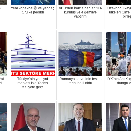
i
Yeni köpekbalığı ve yengeç
ABD’den İran'la bağlantılı 6
Uzakdoğu kayn
türü keşfedildi
kuruluş ve 4 gemiiye
ülkeleri Çin'e 
yaptırım
birleş
Yat
Türkiye’nin yeni yat
Romanya korvetinin teslim
İYK’nın Anı Ku
ri
markası Isla Yachts
tarihi belli oldu
damga v
faaliyete geçti