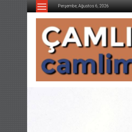
İçeriğe
Perşembe, Ağustos 6, 2026
geç
CAMLIMANI
AKADEMI