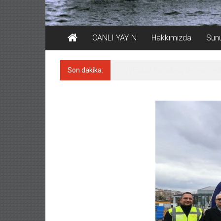
CANLI YAYIN
Hakkımızda
Sun
Son dakika:
FESCO, Karadeniz’de yeni sevk