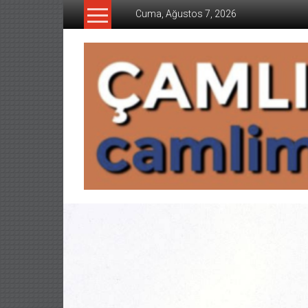
İçeriğe
Cuma, Ağustos 7, 2026
geç
CAMLIMANI
AKADEMI