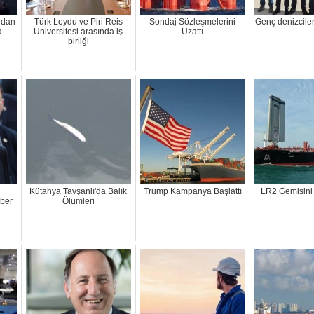
ından
Türk Loydu ve Piri Reis
Sondaj Sözleşmelerini
Genç denizcile
a
Üniversitesi arasında iş
Uzattı
birliği
Kütahya Tavşanlı'da Balık
Trump Kampanya Başlattı
LR2 Gemisini 
ber
Ölümleri