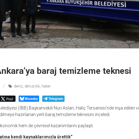
Ankara’ya baraj temizleme teknesi
deniz
,
denizcilik
,
haber
Post
Bluesky
Telegram
elediyesi (İBB) Başkanvekili Nuri Aslan, Haliç Tersanesi’nde inşa edilen 
dilmeye hazırlanan yerli baraj temizleme teknesini inceledi.
ekonomik hem de çevresel kazanımlarını paylaştı.
iyatına kendi kaynaklarımızla ürettik”