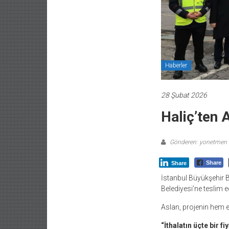
Haberler
28 Şubat 2026
Haliç’ten 
Gönderen: yonetmen
Share
Share
İstanbul Büyükşehir B
Belediyesi’ne teslim e
Aslan, projenin hem 
“İthalatın üçte bir f