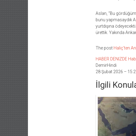
Aslan, “Bu gördüğümüz
bunu yapmasaydık Anka
yurtdışına ödeyecekti
ürettik. Yakında Anka
The post
Haliç’ten A
HABER DENIZDE Haber L
DemirHindi
28 Şubat 2026 – 15:2
İlgili Konul