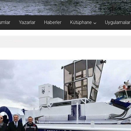
umlar
Yazarlar
Haberler
Kütüphane
Uygulamalar
iyat taleplerini durdurdu