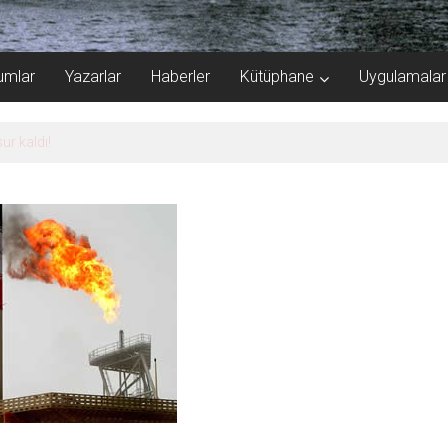
umlar
Yazarlar
Haberler
Kütüphane
Uygulamalar
iyat taleplerini durdurdu