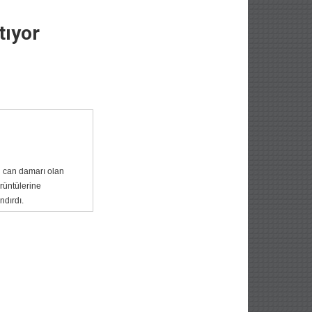
tıyor
n can damarı olan
rüntülerine
ndırdı.