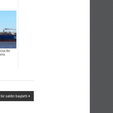
Kısa Bir
ama
ir saldırı başlattı