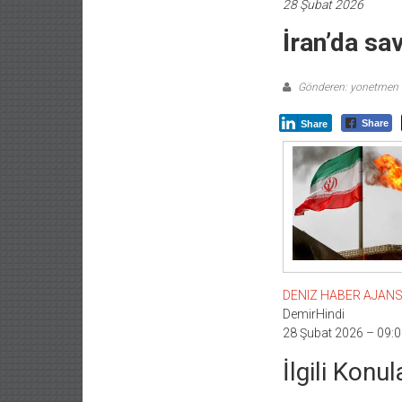
28 Şubat 2026
İran’da sav
Gönderen: yonetmen
Share
Share
DENIZ HABER AJANSI –
DemirHindi
28 Şubat 2026 – 09:0
İlgili Konul