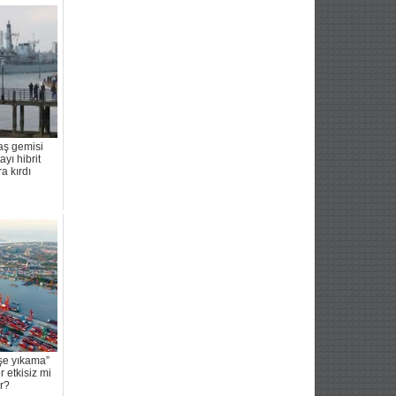
vaş gemisi
ayı hibrit
a kırdı
şe yıkama”
r etkisiz mi
or?