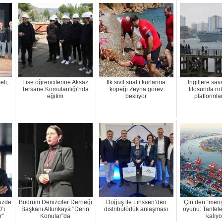
li,
Lise öğrencilerine Aksaz
İlk sivil sualtı kurtarma
İngiltere sa
Tersane Komutanlığı'nda
köpeği Zeyna görev
filosunda rot
eğitim
bekliyor
platformlar
izde
Bodrum Denizciler Derneği
Doğuş ile Linssen’den
Çin’den “men
’ı
Başkanı Altunkaya "Derin
distribütörlük anlaşması
oyunu: Tarifele
r”
Konular"da
kalıy