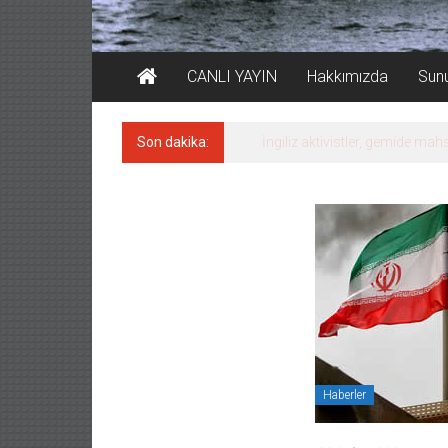
CANLI YAYIN
Hakkımızda
Sun
Son dakika:
FESCO, Karadeniz’de yeni sevk
Haberler