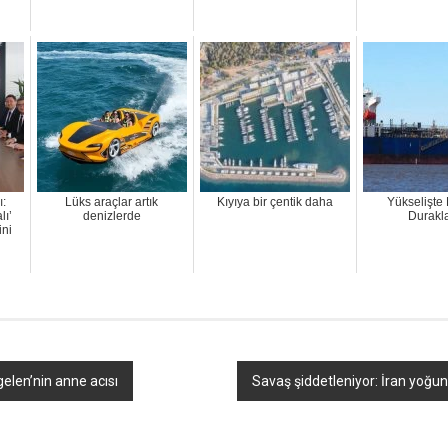
ı:
Lüks araçlar artık
Kıyıya bir çentik daha
Yükselişte 
lı’
denizlerde
Durakl
ini
gelen’nin anne acısı
Savaş şiddetleniyor: İran yoğun b