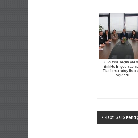
GMO’da seçim yarış
‘Birlikte Bi’şey Yapma
Platformu aday listes
açıkladı
Yazı
Kapt. Galip Kendi
dolaşımı