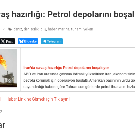
aş hazırlığı: Petrol depolarını boşal
deniz
,
denizcilik
,
dlış
,
haber
,
marina
,
turizm
,
yelken
Post
Bluesky
Telegram
İran’da savaş hazırlığı: Petrol depolarını boşaltıyor
ABD ve İran arasında çatışma ihtimali yükselirken İran, ekonomisini
petrolü korumak için operasyon başlattı. Amerikan basınının uydu gö
dayandırdığı habere göre Tahran son günlerde petrol ihracatını hızla
 Haber Linkine Gitmek İçin Tıklayın !
2
ar