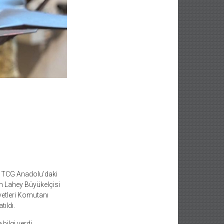
i TCG Anadolu’daki
n Lahey Büyükelçisi
etleri Komutanı
tıldı.
bilgi verdi.