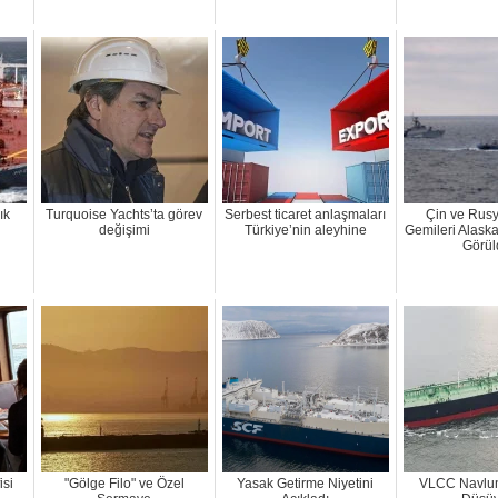
ık
Turquoise Yachts’ta görev
Serbest ticaret anlaşmaları
Çin ve Rus
değişimi
Türkiye’nin aleyhine
Gemileri Alaska
Görül
isi
"Gölge Filo" ve Özel
Yasak Getirme Niyetini
VLCC Navlun