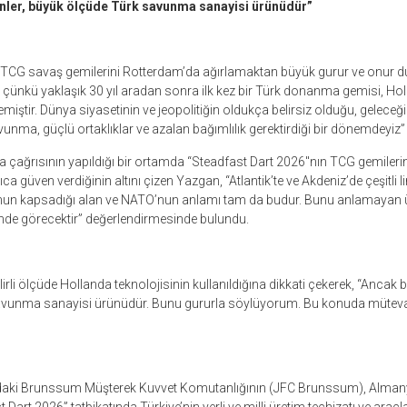
ynler, büyük ölçüde Türk savunma sanayisi ürünüdür”
TCG savaş gemilerini Rotterdam’da ağırlamaktan büyük gurur ve onur d
z çünkü yaklaşık 30 yıl aradan sonra ilk kez bir Türk donanma gemisi, Holl
miştir. Dünya siyasetinin ve jeopolitiğin oldukça belirsiz olduğu, geleceğ
nma, güçlü ortaklıklar ve azalan bağımlılık gerektirdiği bir dönemdeyiz”
çağrısının yapıldığı bir ortamda “Steadfast Dart 2026″nın TCG gemilerinin
ca güven verdiğinin altını çizen Yazgan, “Atlantik’te ve Akdeniz’de çeşitli 
un kapsadığı alan ve NATO’nun anlamı tam da budur. Bunu anlamayan ü
nde görecektir” değerlendirmesinde bulundu.
rli ölçüde Hollanda teknolojisinin kullanıldığına dikkati çekerek, “Ancak b
avunma sanayisi ürünüdür. Bunu gururla söylüyorum. Bu konuda mütev
aki Brunssum Müşterek Kuvvet Komutanlığının (JFC Brunssum), Almanya