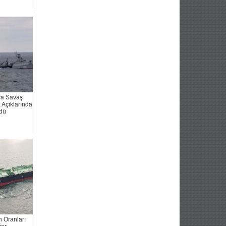
ya Savaş
 Açıklarında
dü
 Oranları