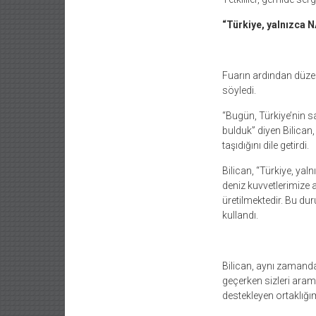
“Türkiye, yalnızca N
Fuarın ardından düze
söyledi.
“Bugün, Türkiye’nin sa
bulduk” diyen Bilican
taşıdığını dile getirdi.
Bilican, “Türkiye, yal
deniz kuvvetlerimize a
üretilmektedir. Bu duru
kullandı.
Bilican, aynı zamanda
geçerken sizleri aramı
destekleyen ortaklığı