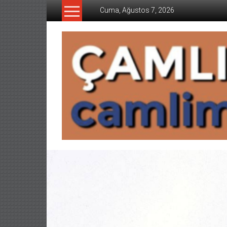
İçeriğe
Cuma, Ağustos 7, 2026
geç
CAMLIMANI
AKADEMI