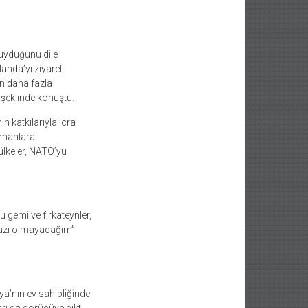
uyduğunu dile
anda’yı ziyaret
in daha fazla
 şeklinde konuştu.
 katkılarıyla icra
limanlara
lkeler, NATO’yu
u gemi ve fırkateynler,
azı olmayacağım”
’nın ev sahipliğinde