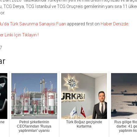
 Dart 2026” tatbikatında Türkiye’nin yerli ve milli üretim teçhizatı ve araçl
, TCG Derya, TCG İstanbul ve TCG Oruçreis gemilerinin yanı sıra 11 ülke
or.
u’da Türk Savunma Sanayisi Fuarı
appeared first on
Haber Denizde
.
inki İçin Tıklayın !
7
ar
nne
Petrol şirketlerinin
Türk Boğaz geçişinde
Rus gölge fil
CEO'larından 'Rusya
kurtarma
darbe: 41 g
yaptırımları' uyarısı
yaptırım li