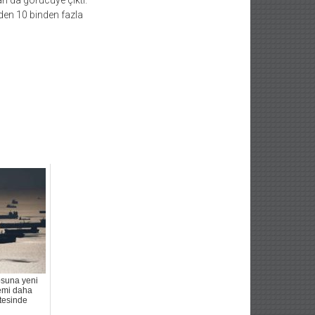
arı da görücüye çıktı.
den 10 binden fazla
osuna yeni
emi daha
stesinde