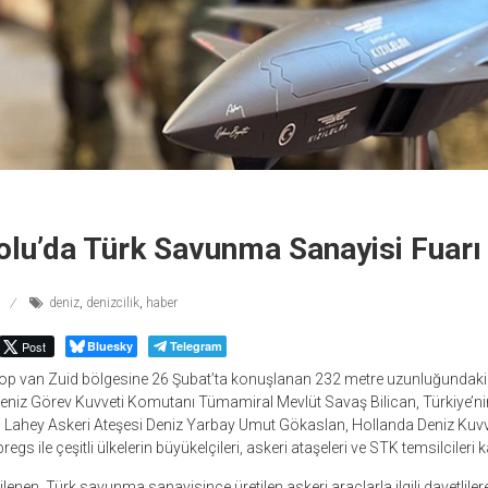
lu’da Türk Savunma Sanayisi Fuarı
deniz
,
denizcilik
,
haber
Post
Bluesky
Telegram
op van Zuid bölgesine 26 Şubat’ta konuşlanan 232 metre uzunluğundak
eniz Görev Kuvveti Komutanı Tümamiral Mevlüt Savaş Bilican, Türkiye’ni
Lahey Askeri Ateşesi Deniz Yarbay Umut Gökaslan, Hollanda Deniz Kuvv
gs ile çeşitli ülkelerin büyükelçileri, askeri ataşeleri ve STK temsilcileri ka
ilenen, Türk savunma sanayisince üretilen askeri araçlarla ilgili davetlilere 