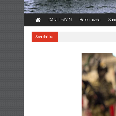
CANLI YAYIN
Hakkımızda
Sun
Son dakika:
İstanbul ve Çanakkale: 6 ayd