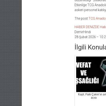
düzenlediği “Steadfast
Etkinliğe TCG Anadolu
askeri personel katılıy
The post
TCG Anadol
HABER DENIZDE Haber L
DemirHindi
28 Şubat 2026 – 10:2
İlgili Konul
Kapt. Faik Çakın’ın a
acısı