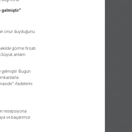
 gelmiştir”
tan onur duyduğunu
şekilde görme fırsatı
in büyük anlam
e gelmiştir. Bugün
 imkanlarla
masıdır” ifadelerini
den resepsiyona
maya ve başarımızı