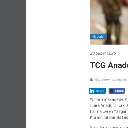
Haberler
28 Şubat 2026
TCG Anado
Gönderen: yonetmen
Share
Share
Wilhelminakade’de, K
fuara Anadolu Türk D
Fatma Ceren Yazgan, 
Koramiral Harold Liebre
Yetkililer, gemide serg