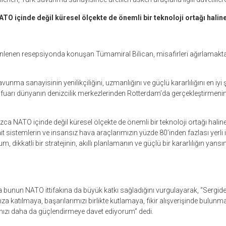
ATO içinde değil küresel ölçekte de önemli bir teknoloji ortağı haline
nlenen resepsiyonda konuşan Tümamiral Bilican, misafirleri ağırlamak
vunma sanayisinin yenilikçiliğini, uzmanlığını ve güçlü kararlılığını en iyi 
, fuarı dünyanın denizcilik merkezlerinden Rotterdam’da gerçekleştirmen
nızca NATO içinde değil küresel ölçekte de önemli bir teknoloji ortağı halin
it sistemlerin ve insansız hava araçlarımızın yüzde 80’inden fazlası yerli
m, dikkatli bir stratejinin, akıllı planlamanın ve güçlü bir kararlılığın yansı
 bunun NATO ittifakına da büyük katkı sağladığını vurgulayarak, “Sergi
za katılmaya, başarılarımızı birlikte kutlamaya, fikir alışverişinde bulun
mızı daha da güçlendirmeye davet ediyorum” dedi.