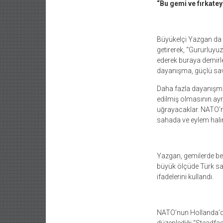
“Bu gemi ve fırkate
Büyükelçi Yazgan da 
getirerek, “Gururluyu
ederek buraya demirle
dayanışma, güçlü savu
Daha fazla dayanışma 
edilmiş olmasının ayrı
uğrayacaklar. NATO’n
sahada ve eylem hali
Yazgan, gemilerde beli
büyük ölçüde Türk s
ifadelerini kullandı.
NATO’nun Hollanda’d