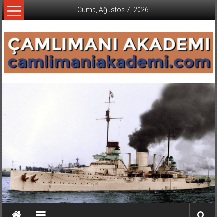
İçeriğe
Cuma, Ağustos 7, 2026
geç
CAMLIMANI
AKADEMI