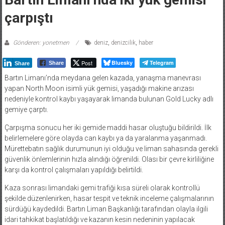
çarpıştı
Gönderen: yonetmen
deniz
,
denizcilik
,
haber
Post
Bluesky
Telegram
Share
Share
Bartın Limanı’nda meydana gelen kazada, yanaşma manevrası
yapan North Moon isimli yük gemisi, yaşadığı makine arızası
nedeniyle kontrol kaybı yaşayarak limanda bulunan Gold Lucky adlı
gemiye çarptı.
Çarpışma sonucu her iki gemide maddi hasar oluştuğu bildirildi. İlk
belirlemelere göre olayda can kaybı ya da yaralanma yaşanmadı.
Mürettebatın sağlık durumunun iyi olduğu ve liman sahasında gerekli
güvenlik önlemlerinin hızla alındığı öğrenildi. Olası bir çevre kirliliğine
karşı da kontrol çalışmaları yapıldığı belirtildi.
Kaza sonrası limandaki gemi trafiği kısa süreli olarak kontrollü
şekilde düzenlenirken, hasar tespit ve teknik inceleme çalışmalarının
sürdüğü kaydedildi. Bartın Liman Başkanlığı tarafından olayla ilgili
idari tahkikat başlatıldığı ve kazanın kesin nedeninin yapılacak