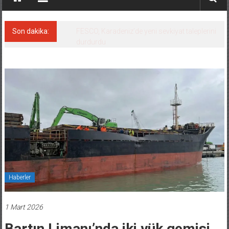
Son dakika:
FESCO, Karadeniz’de yeni sevkiyat taleplerini
durdurdu
Haberler
1 Mart 2026
Bartın Limanı’nda iki yük gemisi