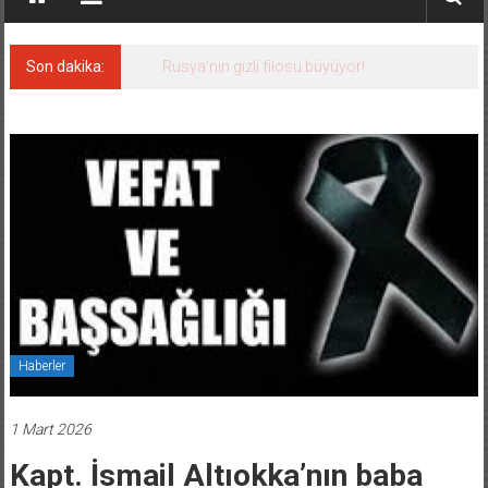
Son dakika:
Rusya’nın gizli filosu büyüyor!
Haberler
1 Mart 2026
Kapt. İsmail Altıokka’nın baba