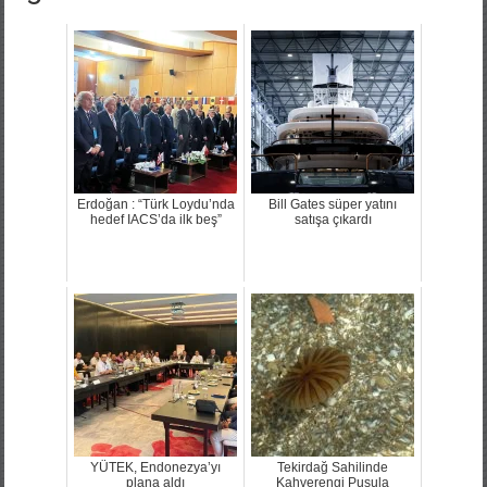
Erdoğan : “Türk Loydu’nda
Bill Gates süper yatını
hedef IACS’da ilk beş”
satışa çıkardı
YÜTEK, Endonezya’yı
Tekirdağ Sahilinde
plana aldı
Kahverengi Pusula