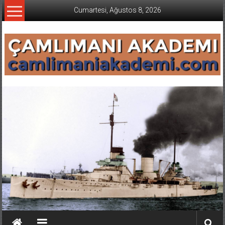
İçeriğe
Cumartesi, Ağustos 8, 2026
geç
CAMLIMANI
AKADEMI