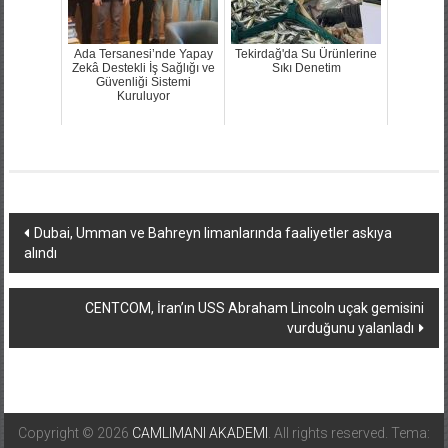
Ada Tersanesi’nde Yapay
Tekirdağ'da Su Ürünlerine
Zekâ Destekli İş Sağlığı ve
Sıkı Denetim
Güvenliği Sistemi
Kuruluyor
Yazı
Dubai, Umman ve Bahreyn limanlarında faaliyetler askıya
alındı
dolaşımı
CENTCOM, İran’ın USS Abraham Lincoln uçak gemisini
vurduğunu yalanladı
Copyright © 2026
CAMLIMANI AKADEMI
. All rights reserved. Tema: