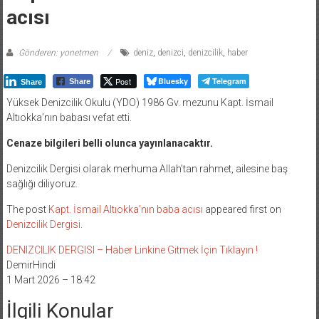
acısı
Gönderen: yonetmen
deniz
,
denizci
,
denizcilik
,
haber
Post
Bluesky
Telegram
Share
Share
Yüksek Denizcilik Okulu (YDO) 1986 Gv. mezunu Kapt. İsmail
Altıokka’nın babası vefat etti.
Cenaze bilgileri belli olunca yayınlanacaktır.
Denizcilik Dergisi olarak merhuma Allah’tan rahmet, ailesine baş
sağlığı diliyoruz.
The post
Kapt. İsmail Altıokka’nın baba acısı
appeared first on
Denizcilik Dergisi
.
DENIZCILIK DERGISI – Haber Linkine Gitmek İçin Tıklayın !
DemirHindi
1 Mart 2026 – 18:42
İlgili Konular