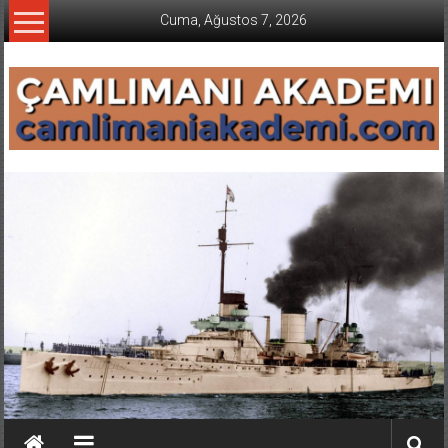
İçeriğe
Cuma, Ağustos 7, 2026
geç
CAMLIMANI
AKADEMI