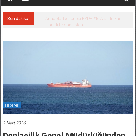
Son dakika:
Anadolu Tersanesi EYDEP’te A sertifikası
alan ilk tersane oldu
Haberler
2 Mart 2026
Denizcilik Genel Müdürlüğünden