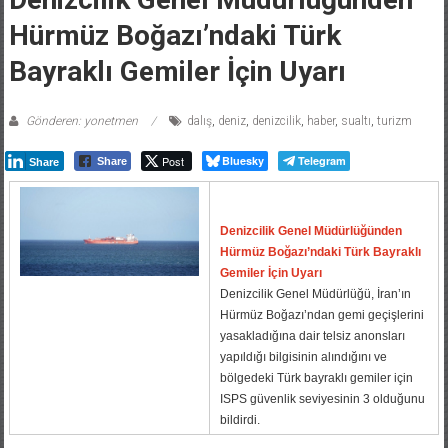
Hürmüz Boğazı’ndaki Türk
Bayraklı Gemiler İçin Uyarı
Gönderen: yonetmen
dalış
,
deniz
,
denizcilik
,
haber
,
sualtı
,
turizm
Post
Bluesky
Telegram
Share
Share
Denizcilik Genel Müdürlüğünden
Hürmüz Boğazı’ndaki Türk Bayraklı
Gemiler İçin Uyarı
Denizcilik Genel Müdürlüğü, İran’ın
Hürmüz Boğazı’ndan gemi geçişlerini
yasakladığına dair telsiz anonsları
yapıldığı bilgisinin alındığını ve
bölgedeki Türk bayraklı gemiler için
ISPS güvenlik seviyesinin 3 olduğunu
bildirdi.