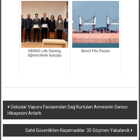
VIKING Life-Saving,
İkincil Filo Pazarı
öğrencilerle buluştu
Yazı
Üsküdar Vapuru Faciasından Sağ Kurtulan Annesinin Sarsıcı
Hikayesini Anlattı
dolaşımı
Sahil Güvenlikten Kaçamadılar: 35 Göçmen Yakalandı