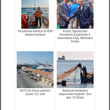
Arızalanan tekneyi KIYEM
Kuzey Sigorta’dan
ekipleri kurtardı
Karadeniz Ezgileriyle 6.
Geleneksel Kışa ‘Merhaba’
Partisi
KKT'c'de liman gelirleri
Balıkçılık destekleri
yüzde 121 arttı
başvuruları başladı: Son
gün 10 Nisan