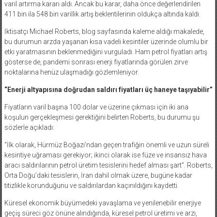
varil artırma kararı aldı. Ancak bu karar, daha önce değerlendirilen
411 bin ila 548 bin varillik artış beklentilerinin oldukça altında kaldı.
İktisatçı Michael Roberts, blog sayfasında kaleme aldığı makalede,
bu durumun arzda yaşanan kısa vadeli kesintiler üzerinde olumlu bir
etki yaratmasının beklenmediğini vurguladı. Ham petrol fiyatları artış
gösterse de, pandemi sonrası enerji fiyatlarında görülen zirve
noktalarına henüz ulaşmadığı gözlemleniyor.
“Enerji altyapısına doğrudan saldırı fiyatları üç haneye taşıyabilir”
Fiyatların varil başına 100 dolar ve üzerine çıkması için iki ana
koşulun gerçekleşmesi gerektiğini belirten Roberts, bu durumu şu
sözlerle açıkladı:
“İlk olarak, Hürmüz Boğazı’ndan geçen trafiğin önemli ve uzun süreli
kesintiye uğraması gerekiyor; ikinci olarak ise füze ve insansız hava
aracı saldırılarının petrol üretim tesislerini hedef alması şart”. Roberts,
Orta Doğu’daki tesislerin, İran dahil olmak üzere, bugüne kadar
titizlikle korunduğunu ve saldırılardan kaçınıldığını kaydetti.
Küresel ekonomik büyümedeki yavaşlama ve yenilenebilir enerjiye
geçiş süreci göz önüne alındığında, küresel petrol üretimi ve arzı,