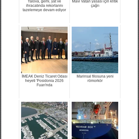
Yalova, gemi, yat ve
Mavi Vatan yasası için kritik
ihracatında rekorlarını
çağrı
tazelemeye devam ediyor
İMEAK Deniz Ticaret Odası
Marinsal filosuna yeni
heyeti 'Posidonia 2026
römorkör
Fuarı'nda