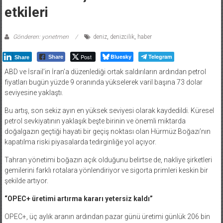
etkileri
Gönderen: yonetmen
deniz
,
denizcilik
,
haber
Post
Bluesky
Telegram
Share
Share
ABD ve İsrail’in İran’a düzenlediği ortak saldırıların ardından petrol
fiyatları bugün yüzde 9 oranında yükselerek varil başına 73 dolar
seviyesine yaklaştı.
Bu artış, son sekiz ayın en yüksek seviyesi olarak kaydedildi. Küresel
petrol sevkiyatının yaklaşık beşte birinin ve önemli miktarda
doğalgazın geçtiği hayati bir geçiş noktası olan Hürmüz Boğazı’nın
kapatılma riski piyasalarda tedirginliğe yol açıyor.
Tahran yönetimi boğazın açık olduğunu belirtse de, nakliye şirketleri
gemilerini farklı rotalara yönlendiriyor ve sigorta primleri keskin bir
şekilde artıyor.
“OPEC+ üretimi artırma kararı yetersiz kaldı”
OPEC+, üç aylık aranın ardından pazar günü üretimi günlük 206 bin