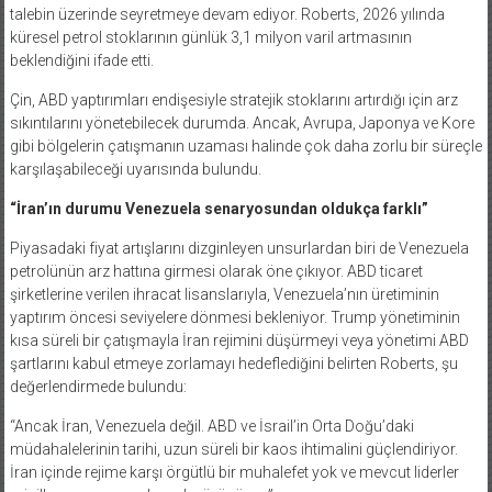
talebin üzerinde seyretmeye devam ediyor. Roberts, 2026 yılında
küresel petrol stoklarının günlük 3,1 milyon varil artmasının
beklendiğini ifade etti.
Çin, ABD yaptırımları endişesiyle stratejik stoklarını artırdığı için arz
sıkıntılarını yönetebilecek durumda. Ancak, Avrupa, Japonya ve Kore
gibi bölgelerin çatışmanın uzaması halinde çok daha zorlu bir süreçle
karşılaşabileceği uyarısında bulundu.
“İran’ın durumu Venezuela senaryosundan oldukça farklı”
Piyasadaki fiyat artışlarını dizginleyen unsurlardan biri de Venezuela
petrolünün arz hattına girmesi olarak öne çıkıyor. ABD ticaret
şirketlerine verilen ihracat lisanslarıyla, Venezuela’nın üretiminin
yaptırım öncesi seviyelere dönmesi bekleniyor. Trump yönetiminin
kısa süreli bir çatışmayla İran rejimini düşürmeyi veya yönetimi ABD
şartlarını kabul etmeye zorlamayı hedeflediğini belirten Roberts, şu
değerlendirmede bulundu:
“Ancak İran, Venezuela değil. ABD ve İsrail’in Orta Doğu’daki
müdahalelerinin tarihi, uzun süreli bir kaos ihtimalini güçlendiriyor.
İran içinde rejime karşı örgütlü bir muhalefet yok ve mevcut liderler