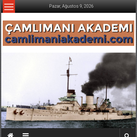
İçeriğe
Pazar, Ağustos 9, 2026
geç
CAMLIMANI
AKADEMI