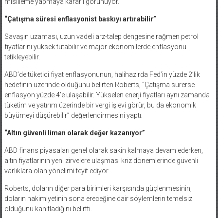
misilleme yapmaya kararlı görünüyor.”
“Çatışma süresi enflasyonist baskıyı artırabilir”
Savaşın uzaması, uzun vadeli arz-talep dengesine rağmen petrol
fiyatlarını yüksek tutabilir ve majör ekonomilerde enflasyonu
tetikleyebilir.
ABD’de tüketici fiyat enflasyonunun, halihazırda Fed’in yüzde 2’lik
hedefinin üzerinde olduğunu belirten Roberts, “Çatışma sürerse
enflasyon yüzde 4’e ulaşabilir. Yükselen enerji fiyatları aynı zamanda
tüketim ve yatırım üzerinde bir vergi işlevi görür, bu da ekonomik
büyümeyi düşürebilir” değerlendirmesini yaptı.
“Altın güvenli liman olarak değer kazanıyor”
ABD finans piyasaları genel olarak sakin kalmaya devam ederken,
altın fiyatlarının yeni zirvelere ulaşması kriz dönemlerinde güvenli
varlıklara olan yönelimi teyit ediyor.
Roberts, doların diğer para birimleri karşısında güçlenmesinin,
doların hakimiyetinin sona ereceğine dair söylemlerin temelsiz
olduğunu kanıtladığını belirtti.