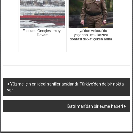
Filosunu Gençleştirmeye
Libya'dan Ankara'da
Devam
yaşanan uçak kazası
sonrası dikkat çeken adım
Yazı
Yüzme için en ideal sahiller açıklandı: Türkiye’den de bir nokta
var
dolaşımı
Batıliman’dan birleşme haberi