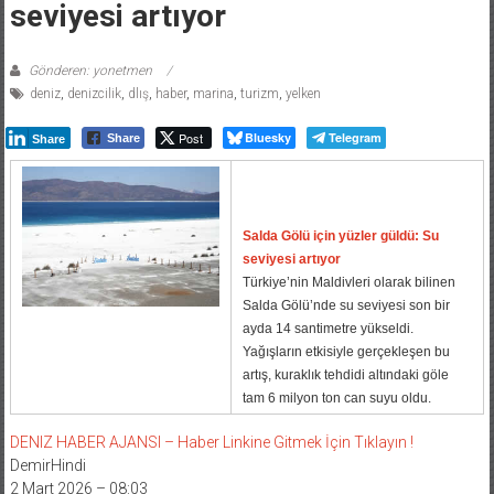
seviyesi artıyor
Gönderen: yonetmen
deniz
,
denizcilik
,
dlış
,
haber
,
marina
,
turizm
,
yelken
Post
Bluesky
Telegram
Share
Share
Salda Gölü için yüzler güldü: Su
seviyesi artıyor
Türkiye’nin Maldivleri olarak bilinen
Salda Gölü’nde su seviyesi son bir
ayda 14 santimetre yükseldi.
Yağışların etkisiyle gerçekleşen bu
artış, kuraklık tehdidi altındaki göle
tam 6 milyon ton can suyu oldu.
DENIZ HABER AJANSI – Haber Linkine Gitmek İçin Tıklayın !
DemirHindi
2 Mart 2026 – 08:03