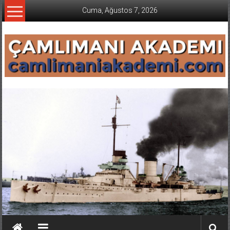
İçeriğe
Cuma, Ağustos 7, 2026
geç
CAMLIMANI
AKADEMI