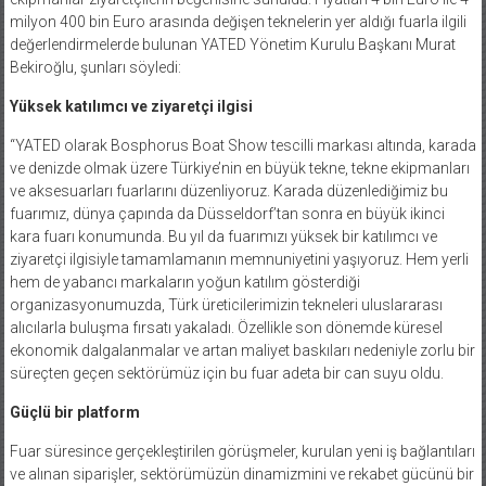
milyon 400 bin Euro arasında değişen teknelerin yer aldığı fuarla ilgili
değerlendirmelerde bulunan YATED Yönetim Kurulu Başkanı Murat
Bekiroğlu, şunları söyledi:
Yüksek katılımcı ve ziyaretçi ilgisi
“YATED olarak Bosphorus Boat Show tescilli markası altında, karada
ve denizde olmak üzere Türkiye’nin en büyük tekne, tekne ekipmanları
ve aksesuarları fuarlarını düzenliyoruz. Karada düzenlediğimiz bu
fuarımız, dünya çapında da Düsseldorf’tan sonra en büyük ikinci
kara fuarı konumunda. Bu yıl da fuarımızı yüksek bir katılımcı ve
ziyaretçi ilgisiyle tamamlamanın memnuniyetini yaşıyoruz. Hem yerli
hem de yabancı markaların yoğun katılım gösterdiği
organizasyonumuzda, Türk üreticilerimizin tekneleri uluslararası
alıcılarla buluşma fırsatı yakaladı. Özellikle son dönemde küresel
ekonomik dalgalanmalar ve artan maliyet baskıları nedeniyle zorlu bir
süreçten geçen sektörümüz için bu fuar adeta bir can suyu oldu.
Güçlü bir platform
Fuar süresince gerçekleştirilen görüşmeler, kurulan yeni iş bağlantıları
ve alınan siparişler, sektörümüzün dinamizmini ve rekabet gücünü bir