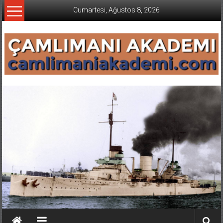
İçeriğe
Cumartesi, Ağustos 8, 2026
geç
CAMLIMANI
AKADEMI