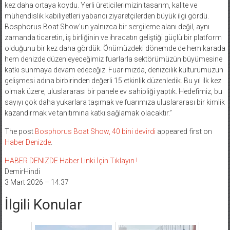
kez daha ortaya koydu. Yerli üreticilerimizin tasarım, kalite ve
mühendislik kabiliyetleri yabancı ziyaretçilerden büyük ilgi gördü.
Bosphorus Boat Show’un yalnızca bir sergileme alanı değil, aynı
zamanda ticaretin, iş birliğinin ve ihracatın geliştiği güçlü bir platform
olduğunu bir kez daha gördük. Önümüzdeki dönemde de hem karada
hem denizde düzenleyeceğimiz fuarlarla sektörümüzün büyümesine
katkı sunmaya devam edeceğiz. Fuarımızda, denizcilik kültürümüzün
gelişmesi adına birbirinden değerli 15 etkinlik düzenledik. Bu yıl ilk kez
olmak üzere, uluslararası bir panele ev sahipliği yaptık. Hedefimiz, bu
sayıyı çok daha yukarlara taşımak ve fuarımıza uluslararası bir kimlik
kazandırmak ve tanıtımına katkı sağlamak olacaktır.”
The post
Bosphorus Boat Show, 40 bini devirdi
appeared first on
Haber Denizde
.
HABER DENIZDE Haber Linki İçin Tıklayın !
DemirHindi
3 Mart 2026 – 14:37
İlgili Konular