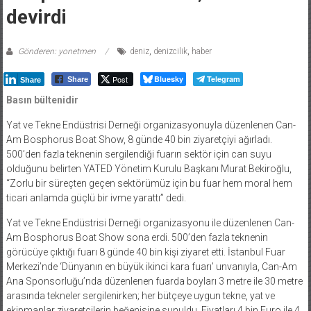
devirdi
Gönderen: yonetmen
deniz
,
denizcilik
,
haber
Post
Bluesky
Telegram
Share
Share
Basın bültenidir
Yat ve Tekne Endüstrisi Derneği organizasyonuyla düzenlenen Can-
Am Bosphorus Boat Show, 8 günde 40 bin ziyaretçiyi ağırladı.
500’den fazla teknenin sergilendiği fuarın sektör için can suyu
olduğunu belirten YATED Yönetim Kurulu Başkanı Murat Bekiroğlu,
“Zorlu bir süreçten geçen sektörümüz için bu fuar hem moral hem
ticari anlamda güçlü bir ivme yarattı” dedi.
Yat ve Tekne Endüstrisi Derneği organizasyonu ile düzenlenen Can-
Am Bosphorus Boat Show sona erdi. 500’den fazla teknenin
görücüye çıktığı fuarı 8 günde 40 bin kişi ziyaret etti. İstanbul Fuar
Merkezi’nde ‘Dünyanın en büyük ikinci kara fuarı’ unvanıyla, Can-Am
Ana Sponsorluğu’nda düzenlenen fuarda boyları 3 metre ile 30 metre
arasında tekneler sergilenirken; her bütçeye uygun tekne, yat ve
ekipmanlar ziyaretçilerin beğenisine sunuldu. Fiyatları 4 bin Euro ile 4