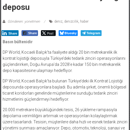
deposu
Gönderen: yonetmen
deniz
,
denizcilik
,
haber
Post
Bluesky
Telegram
Share
Share
Basın bültenidir
DP World, Kocaeli Balçık’ta faaliyete aldığı 20 bin metrekarelik ilk
kontrat lojistiği deposuyla Türkiye’deki tedarik zinciri operasyonlarını
güçlendirirken, Doğu Avrupa’da 2028’e kadar 150 bin metrekarelik
depo kapasitesine ulaşmayı hedefliyor.
DP World, Kocaeli Balçık’ta bulunan Türkiye’deki ilk Kontrat Lojistiği
deposunda operasyonlara başladı. Bu adımla şirket, önemli bölgesel
ticaret koridorları genelinde müşterilerine sunduğu tedarik zinciri
hizmetlerini güçlendirmeyi hedefliyor.
20.000 metrekare büyüklüğündeki tesis, 26 yükleme rampasıyla
depolama verimliliğini artırmak ve operasyonları kolaylaştırmak
üzere tasarlandı. Tesisin, müşterilere daha hızlı ve esnek tedarik zinciri
yönetimi sunması amaçlanıyor. Depo; otomotiv, teknoloji, sanayi ve