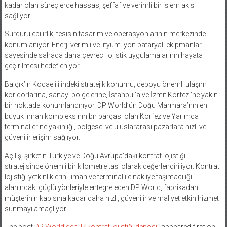
kadar olan süreçlerde hassas, şeffaf ve verimli bir işlem akışı
sağlıyor.
Sürdürülebilirlik, tesisin tasarım ve operasyonlarının merkezinde
konumlanıyor. Enerji verimli ve lityum iyon bataryalı ekipmanlar
sayesinde sahada daha çevreci lojistik uygulamalarının hayata
geçirilmesi hedefleniyor.
Balçık’ın Kocaeli ilindeki stratejik konumu, depoyu önemli ulaşım
koridorlarına, sanayi bölgelerine, İstanbul’a ve İzmit Körfezi’ne yakın
bir noktada konumlandırıyor. DP World’ün Doğu Marmara’nın en
büyük liman kompleksinin bir parçası olan Körfez ve Yarımca
terminallerine yakınlığı, bölgesel ve uluslararası pazarlara hızlı ve
güvenilir erişim sağlıyor.
Açılış, şirketin Türkiye ve Doğu Avrupa’daki kontrat lojistiği
stratejisinde önemli bir kilometre taşı olarak değerlendiriliyor. Kontrat
lojistiği yetkinliklerini liman ve terminal ile nakliye taşımacılığı
alanındaki güçlü yönleriyle entegre eden DP World, fabrikadan
müşterinin kapısına kadar daha hızlı, güvenilir ve maliyet etkin hizmet
sunmayı amaçlıyor.
The post
DP World’den ilk kontrat lojistiği deposu
appeared first on