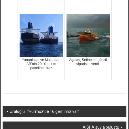
Yunanistan ve Malta’dan
Agalas, Sefine’e üçüncü
AB’nin 20. Yaptırım
siparişini verdi
paketine itiraz
Yazı
Uraloğlu : “Hürmüz’de 16 gemimiz var”
dolaşımı
AISHA suyla buluştu