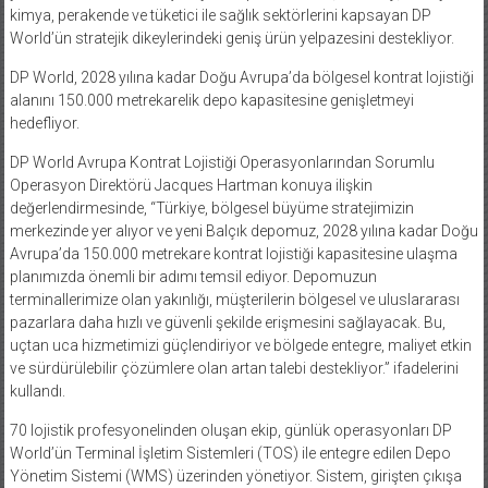
kimya, perakende ve tüketici ile sağlık sektörlerini kapsayan DP
World’ün stratejik dikeylerindeki geniş ürün yelpazesini destekliyor.
DP World, 2028 yılına kadar Doğu Avrupa’da bölgesel kontrat lojistiği
alanını 150.000 metrekarelik depo kapasitesine genişletmeyi
hedefliyor.
DP World Avrupa Kontrat Lojistiği Operasyonlarından Sorumlu
Operasyon Direktörü Jacques Hartman konuya ilişkin
değerlendirmesinde, “Türkiye, bölgesel büyüme stratejimizin
merkezinde yer alıyor ve yeni Balçık depomuz, 2028 yılına kadar Doğu
Avrupa’da 150.000 metrekare kontrat lojistiği kapasitesine ulaşma
planımızda önemli bir adımı temsil ediyor. Depomuzun
terminallerimize olan yakınlığı, müşterilerin bölgesel ve uluslararası
pazarlara daha hızlı ve güvenli şekilde erişmesini sağlayacak. Bu,
uçtan uca hizmetimizi güçlendiriyor ve bölgede entegre, maliyet etkin
ve sürdürülebilir çözümlere olan artan talebi destekliyor.” ifadelerini
kullandı.
70 lojistik profesyonelinden oluşan ekip, günlük operasyonları DP
World’ün Terminal İşletim Sistemleri (TOS) ile entegre edilen Depo
Yönetim Sistemi (WMS) üzerinden yönetiyor. Sistem, girişten çıkışa