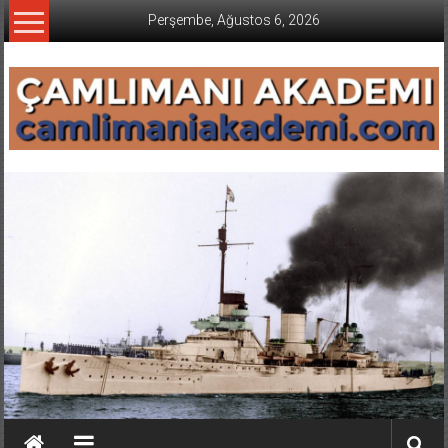
İçeriğe
Perşembe, Ağustos 6, 2026
geç
CAMLIMANI
AKADEMI