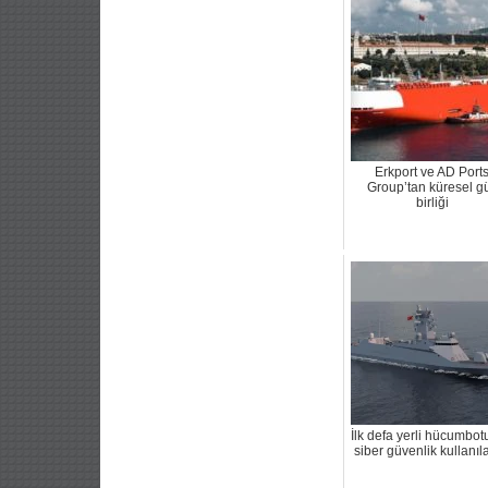
Erkport ve AD Port
Group’tan küresel g
birliği
İlk defa yerli hücumbo
siber güvenlik kullanıl