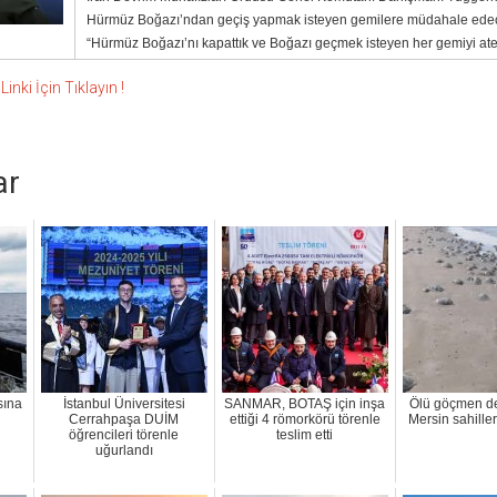
Hürmüz Boğazı’ndan geçiş yapmak isteyen gemilere müdahale edecek
“Hürmüz Boğazı’nı kapattık ve Boğazı geçmek isteyen her gemiyi ateş
nki İçin Tıklayın !
ar
sına
İstanbul Üniversitesi
SANMAR, BOTAŞ için inşa
Ölü göçmen de
Cerrahpaşa DUİM
ettiği 4 römorkörü törenle
Mersin sahillerin
öğrencileri törenle
teslim etti
uğurlandı