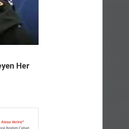
eyen Her
 Ateşe Veririz”
ral İbrahim Cebari,