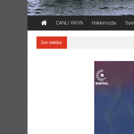
CANLI YAYIN
Hakkımızda
Sun
Son dakika:
FESCO, Karadeniz’de yeni sevk