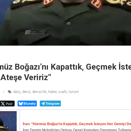
müz Boğazı’nı Kapattık, Geçmek İst
Ateşe Veririz”
dalış
,
deniz
,
denizcilik
,
haber
,
sualtı
,
turizm
Post
Bluesky
Telegram
İran: “Hürmüz Boğazı’nı Kapattık, Geçmek İsteyen Her Gemiyi De
İran Devrim Muhafızları Ordusu Genel Komutanı Danışmanı Tuğgene