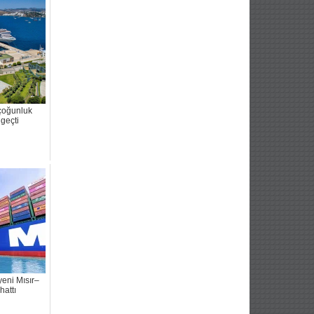
çoğunluk
 geçti
eni Mısır–
hattı