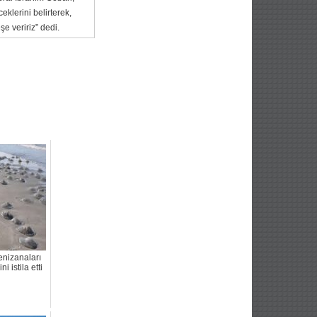
lerini belirterek,
e veririz” dedi.
nizanaları
i istila etti