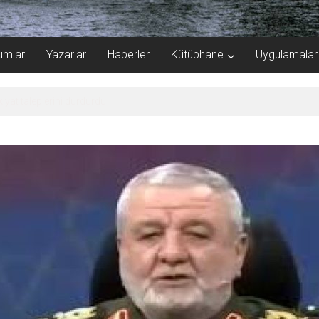
umlar
Yazarlar
Haberler
Kütüphane
Uygulamalar
iyat taleplerini durdurdu