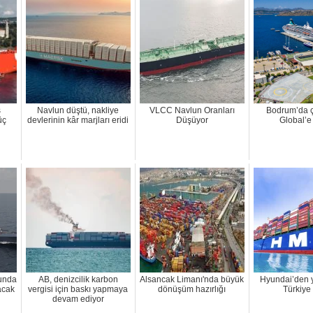
s
Navlun düştü, nakliye
VLCC Navlun Oranları
Bodrum’da 
üç
devlerinin kâr marjları eridi
Düşüyor
Global’e
tunda
AB, denizcilik karbon
Alsancak Limanı'nda büyük
Hyundai’den y
acak
vergisi için baskı yapmaya
dönüşüm hazırlığı
Türkiye 
devam ediyor