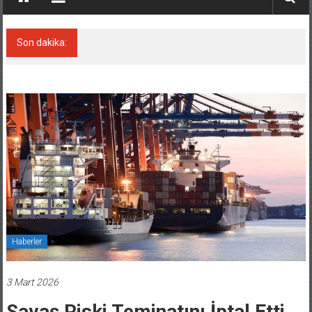
Son dakika:
Derince, ILCA Masters Türkiye
Şampiyonası’na ev sahipliği yapacak
Haberler
3 Mart 2026
Savaş Riski Teminatını İptal Etti