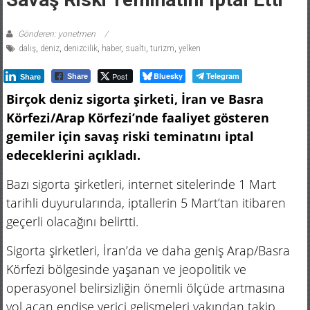
Gönderen: yonetmen
dalış
,
deniz
,
denizcilik
,
haber
,
sualtı
,
turizm
,
yelken
Post
Bluesky
Telegram
Share
Share
Birçok deniz sigorta şirketi, İran ve Basra
Körfezi/Arap Körfezi’nde faaliyet gösteren
gemiler için savaş riski teminatını iptal
edeceklerini açıkladı.
Bazı sigorta şirketleri, internet sitelerinde 1 Mart
tarihli duyurularında, iptallerin 5 Mart’tan itibaren
geçerli olacağını belirtti.
Sigorta şirketleri, İran’da ve daha geniş Arap/Basra
Körfezi bölgesinde yaşanan ve jeopolitik ve
operasyonel belirsizliğin önemli ölçüde artmasına
yol açan endişe verici gelişmeleri yakından takip