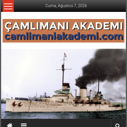
İçeriğe
Cuma, Ağustos 7, 2026
geç
CAMLIMANI
AKADEMI