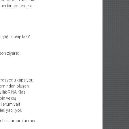
nın bir göstergesi
nişliğe sahip M/Y
son ziyareti,
erasyonu kapsıyor.
akımından oluşan
ıllık RINA Klas
bin ve dış
le tüm valf
ri yapılıyor.
estleri tamamlanmış