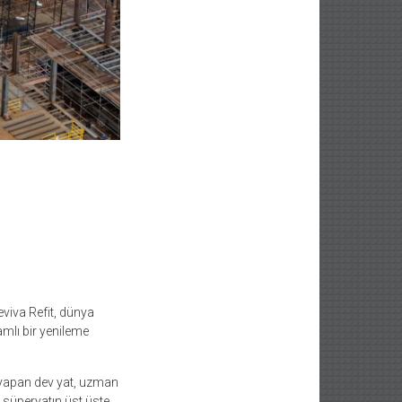
viva Refit, dünya
amlı bir yenileme
 yapan dev yat, uzman
r süperyatın üst üste