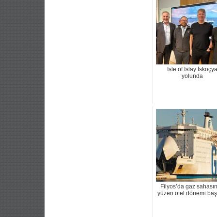
Isle of Islay İskoçy
yolunda
Filyos’da gaz sahası
yüzen otel dönemi baş