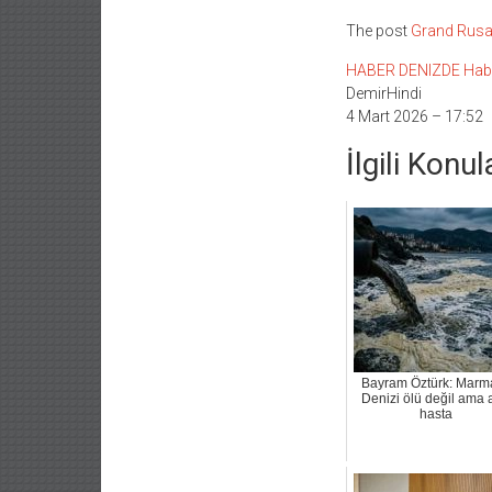
The post
Grand Rusal
HABER DENIZDE Haber L
DemirHindi
4 Mart 2026 – 17:52
İlgili Konul
Bayram Öztürk: Marm
Denizi ölü değil ama 
hasta