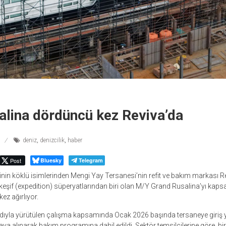
alina dördüncü kez Reviva’da
deniz
,
denizcilik
,
haber
Post
Bluesky
Telegram
inin köklü isimlerinden Mengi Yay Tersanesi’nin refit ve bakım markası Re
k keşif (expedition) süperyatlarından biri olan M/Y Grand Rusalina’yı kaps
ez ağırlıyor.
adıyla yürütülen çalışma kapsamında Ocak 2026 başında tersaneye giriş
aya alınarak bakım programına dahil edildi. Sektör temsilcilerine göre, bi