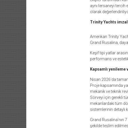
aynı tersaneyi tercih
olarak değerlendiriliyo
Trinity Yachts imzal
Amerikan Trinity Yach
Grand Rusalina, dayanı
Keşif tipi yatlar aras
performans ve estetik
Kapsamlı yenileme v
Nisan 2026’da tamaml
Proje kapsamında yatt
mekanik ve teknik rev
Sörveyi için gerekli t
mekanlardaki tüm döş
sistemlerinin detaylı 
Grand Rusalina’nın 7
şekilde teslim edilme