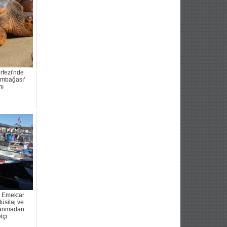
rfezi'nde
umbağası'
mı
 Emektar
Müsilaj ve
vlanmadan
tçi