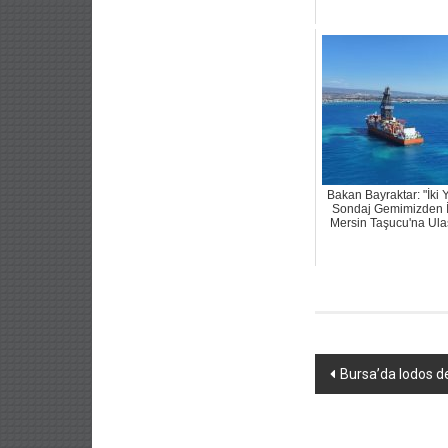
Bakan Bayraktar: "İki 
Sondaj Gemimizden İ
Mersin Taşucu'na Ulaş
Yazı
Bursa’da lodos de
dolaşımı