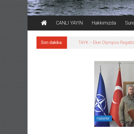
CANLI YAYIN
Hakkımızda
Sun
Son dakika:
İstanbul ve Çanakkale: 6 ayd
Haberler