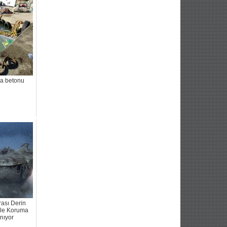
ga betonu
rası Derin
 ile Koruma
ınıyor