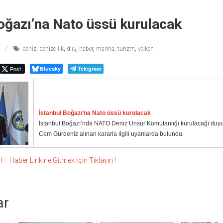
oğazı’na Nato üssü kurulacak
deniz
,
denizcilik
,
dlış
,
haber
,
marina
,
turizm
,
yelken
Post
Bluesky
Telegram
İstanbul Boğazı’na Nato üssü kurulacak
İstanbul Boğazı’nda NATO Deniz Unsur Komutanlığı kurulacağı duyu
Cem Gürdeniz alınan kararla ilgili uyarılarda bulundu.
 Haber Linkine Gitmek İçin Tıklayın !
ar