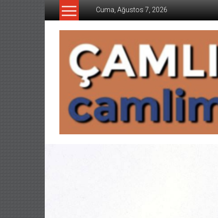
İçeriğe
Cuma, Ağustos 7, 2026
geç
CAMLIMANI
AKADEMI