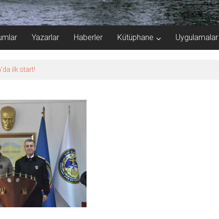
umlar
Yazarlar
Haberler
Kütüphane
Uygulamalar
a 40.000 gemi