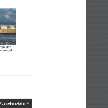
oğal gaz
olden çıktı
da sefer iptalleri