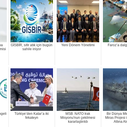
ma
GİSBİR, sıfır atık için bugün
Yeni Dönem Yönetimi
Faroz’a dal
misi
sahile iniyor
geli
Türkiye’den Katar’a iki
MSB: NATO Irak
Bir Dünya Mi
fırkateyn
Misyonu'nun çekilmesi
Miras Projesi
kararlaştırıldı
Altına Al