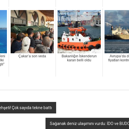
Yeni
Çakar’a son veda
Bakanlığın İskenderun
Avrupa’da d
lki
kararı belli oldu
fiyatları kontr
tı"
hşeti! Çok sayıda tekne battı
Sağanak deniz ulaşımını vurdu: İDO ve BUDO’