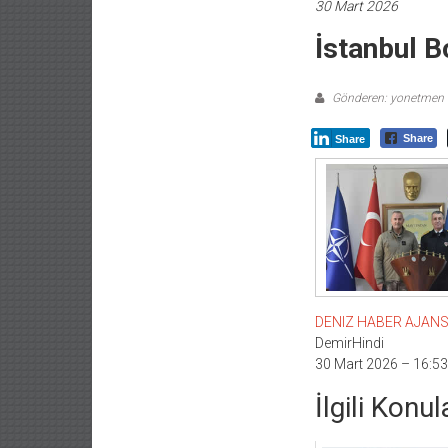
30 Mart 2026
İstanbul B
Gönderen: yonetmen
Share
Share
DENIZ HABER AJANSI –
DemirHindi
30 Mart 2026 – 16:53
İlgili Konul