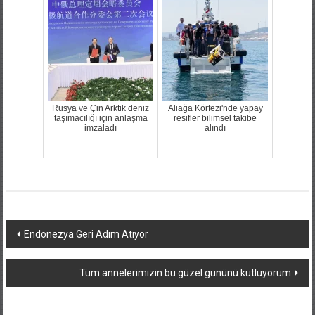
Rusya ve Çin Arktik deniz
Aliağa Körfezi'nde yapay
taşımacılığı için anlaşma
resifler bilimsel takibe
imzaladı
alındı
Yazı
Endonezya Geri Adım Atıyor
dolaşımı
Tüm annelerimizin bu güzel gününü kutluyorum