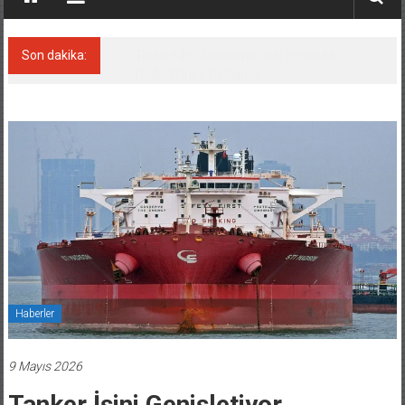
Son dakika:
Denizcilik sektörü, Alsancak Limanı’ndan
memnun
Haberler
9 Mayıs 2026
Tanker İşini Genişletiyor