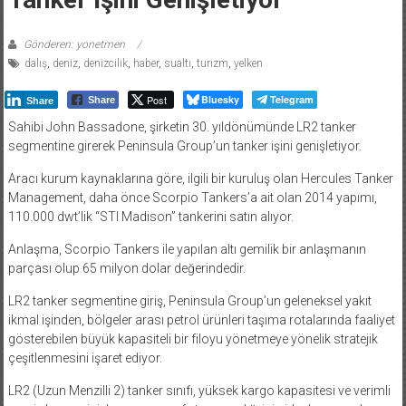
Gönderen: yonetmen
dalış
,
deniz
,
denizcilik
,
haber
,
sualtı
,
turizm
,
yelken
Post
Bluesky
Telegram
Share
Share
Sahibi John Bassadone, şirketin 30. yıldönümünde LR2 tanker
segmentine girerek Peninsula Group’un tanker işini genişletiyor.
Aracı kurum kaynaklarına göre, ilgili bir kuruluş olan Hercules Tanker
Management, daha önce Scorpio Tankers’a ait olan 2014 yapımı,
110.000 dwt’lik “STI Madison” tankerini satın alıyor.
Anlaşma, Scorpio Tankers ile yapılan altı gemilik bir anlaşmanın
parçası olup 65 milyon dolar değerindedir.
LR2 tanker segmentine giriş, Peninsula Group’un geleneksel yakıt
ikmal işinden, bölgeler arası petrol ürünleri taşıma rotalarında faaliyet
gösterebilen büyük kapasiteli bir filoyu yönetmeye yönelik stratejik
çeşitlenmesini işaret ediyor.
LR2 (Uzun Menzilli 2) tanker sınıfı, yüksek kargo kapasitesi ve verimli