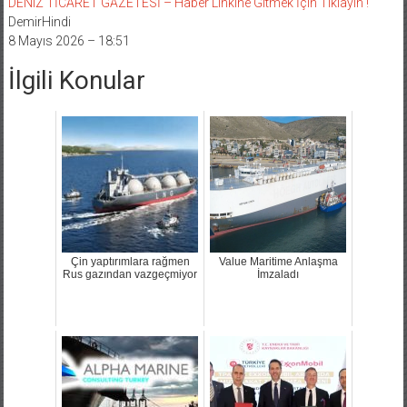
DENIZ TİCARET GAZETESİ – Haber Linkine Gitmek İçin Tıklayın !
DemirHindi
8 Mayıs 2026 – 18:51
İlgili Konular
Çin yaptırımlara rağmen
Value Maritime Anlaşma
Rus gazından vazgeçmiyor
İmzaladı