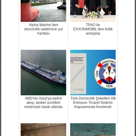
Alpha Marine’den
TPAO ile
denizcilik sektörüne yol
EXXONMOBIL’den kritik
haritası
anlaşma
ABD'nin Asya'ya petrol
Türk Denizcilik Şirketleri AB
akışı, tanker ücretleri
Emisyon Ticaret Sistemi
nedeniyle baskı altında
Kapsamında İncelendi