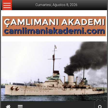
İçeriğe
Cumartesi, Ağustos 8, 2026
geç
CAMLIMANI
AKADEMI