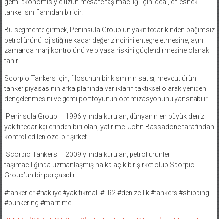
gemi ekonomisiyle uzun mesafe taşımacılığı için ideal, en esnek
tanker sınıflarından biridir.
Bu segmente girmek, Peninsula Group’un yakıt tedarikinden bağımsız
petrol ürünü lojistiğine kadar değer zincirini entegre etmesine, aynı
zamanda marj kontrolünü ve piyasa riskini güçlendirmesine olanak
tanır.
Scorpio Tankers için, filosunun bir kısmının satışı, mevcut ürün
tanker piyasasının arka planında varlıkların taktiksel olarak yeniden
dengelenmesini ve gemi portföyünün optimizasyonunu yansıtabilir.
Peninsula Group — 1996 yılında kurulan, dünyanın en büyük deniz
yakıtı tedarikçilerinden biri olan, yatırımcı John Bassadone tarafından
kontrol edilen özel bir şirket.
Scorpio Tankers — 2009 yılında kurulan, petrol ürünleri
taşımacılığında uzmanlaşmış halka açık bir şirket olup Scorpio
Group’un bir parçasıdır.
#tankerler #nakliye #yakıtikmali #LR2 #denizcilik #tankers #shipping
#bunkering #maritime