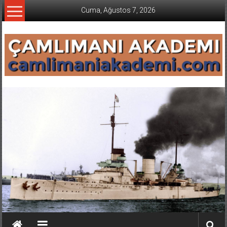
İçeriğe
Cuma, Ağustos 7, 2026
geç
CAMLIMANI
AKADEMI