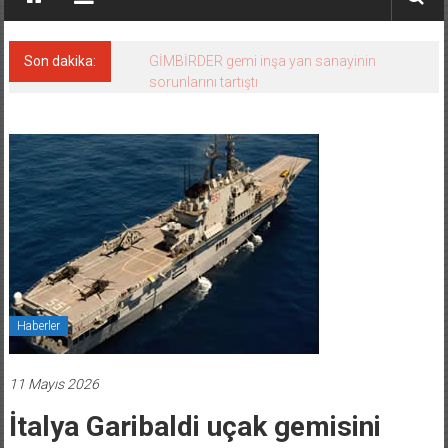
Son dakika:
GİMBİRDER gemi inşa yan sanayinin
sorunlarını tartıştı
Haberler
11 Mayıs 2026
İtalya Garibaldi uçak gemisini