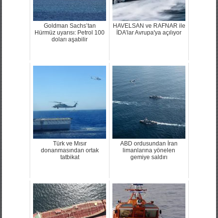
Goldman Sachs’tan
HAVELSAN ve RAFNAR ile
Hürmüz uyarısı: Petrol 100
İDA’lar Avrupa'ya açılıyor
doları aşabilir
Türk ve Mısır
ABD ordusundan İran
donanmasından ortak
limanlarına yönelen
tatbikat
gemiye saldırı