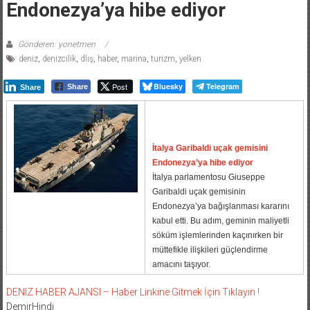
Endonezya’ya hibe ediyor
Gönderen: yonetmen
deniz
,
denizcilik
,
dlış
,
haber
,
marina
,
turizm
,
yelken
Post
Bluesky
Telegram
Share
Share
İtalya Garibaldi uçak gemisini
Endonezya’ya hibe ediyor
İtalya parlamentosu Giuseppe
Garibaldi uçak gemisinin
Endonezya’ya bağışlanması kararını
kabul etti. Bu adım, geminin maliyetli
söküm işlemlerinden kaçınırken bir
müttefikle ilişkileri güçlendirme
amacını taşıyor.
DENIZ HABER AJANSI – Haber Linkine Gitmek İçin Tıklayın !
DemirHindi