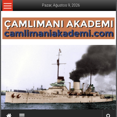
İçeriğe
Pazar, Ağustos 9, 2026
geç
CAMLIMANI
AKADEMI