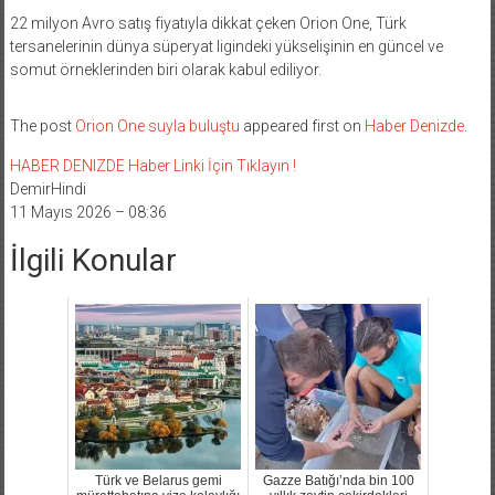
22 milyon Avro satış fiyatıyla dikkat çeken Orion One, Türk
tersanelerinin dünya süperyat ligindeki yükselişinin en güncel ve
somut örneklerinden biri olarak kabul ediliyor.
The post
Orion One suyla buluştu
appeared first on
Haber Denizde
.
HABER DENIZDE Haber Linki İçin Tıklayın !
DemirHindi
11 Mayıs 2026 – 08:36
İlgili Konular
Türk ve Belarus gemi
Gazze Batığı’nda bin 100
mürettebatına vize kolaylığı
yıllık zeytin çekirdekleri