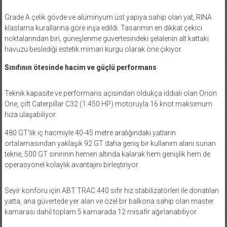
Grade A çelik gövde ve alüminyum üst yapıya sahip olan yat, RINA
klaslama kurallarına göre inşa edildi. Tasarımın en dikkat çekici
noktalarından biri, güneşlenme güvertesindeki şelalenin alt kattaki
havuzu beslediği estetik mimari kurgu olarak öne çıkıyor.
Sınıfının ötesinde hacim ve güçlü performans
Teknik kapasite ve performans açısından oldukça iddialı olan Orion
One, çift Caterpillar C32 (1.450 HP) motoruyla 16 knot maksimum
hıza ulaşabiliyor.
480 GT’lik iç hacmiyle 40-45 metre aralığındaki yatların
ortalamasından yaklaşık 92 GT daha geniş bir kullanım alanı sunan
tekne, 500 GT sınırının hemen altında kalarak hem genişlik hem de
operasyonel kolaylık avantajını birleştiriyor.
Seyir konforu için ABT TRAC 440 sıfır hız stabilizatörleri ile donatılan
yatta, ana güvertede yer alan ve özel bir balkona sahip olan master
kamarası dahil toplam 5 kamarada 12 misafir ağırlanabiliyor.