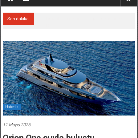
Son dakika:
Yunan gemisine dron saldırısı: bir ölü
Haberler
11 Mayıs 2026
Orion One suyla buluştu