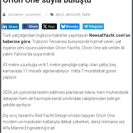
Gönderen: yonetmen
deniz
,
denizcilik
,
haber
Post
Bluesky
Telegram
Share
Share
Türk yatçılığından İngilizce haberler yayınlayan
NewsatYacht.com’un
haberine göre
; Trabzon Tersanesi bünyesinde hizmet veren, yat
inşanın yeni oyuncularından Orion Yachts, Orion One adı verilen ilk
yatını Yalova’da suya indirdi.
43 metre uzunluğa ve 8.1 metre genişliğe sahip olan yatta, beş
kamarada 11 misafir ağırlanabiliyor. Yatta 7 mürettebat görev
yapıyor.
2026 yılı içerisinde teslim edilmesi planlanan tekne, hem mühendislik
detayları hem de hacmiyle kendi sınıfındaki rakiplerinden belirgin
şekilde ayrılıyor.
Dış ve iç tasarımı Red Yacht Design imzası taşıyan Orion One,
modern ve maskülen hatlarıyla dikkat çekerken, deniz mimarisi ise
Alfa Marine Engineering’e ait.