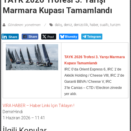
Marmara Kupası Tamamlandı
Gönderen: yonetmen
dalış
,
deniz
,
denizcilik
,
haber
,
sualtı
,
turizm
Post
Bluesky
Telegram
Share
Share
TAYK 2026 Trofesi 3. Yarışı Marmara
Kupası Tamamlandı
IRC 0’da Orient Express 6, IRC 1’de
Akkök Holding / Cheese VIII, IRC 2’de
Garanti BBVA / Cheese V, IRC
3’te Canias – CTD / Electron zirvede
yer aldı.
VIRA HABER – Haber Linki İçin Tıklayın !
DemirHindi
1 Haziran 2026 – 11:41
İlgili Konular