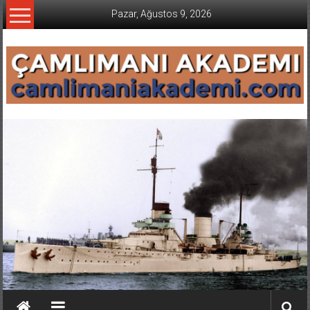
İçeriğe
Pazar, Ağustos 9, 2026
geç
CAMLIMANI
AKADEMI