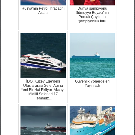
Rusya'nın Petrol İhracatını
Dünya şampiyonu
Azalttı
Sümeyye Boyacı'nın
Porsuk Çayı’nda
şampiyonluk turu
İDO, Kuzey Ege’deki
Güvenlik Yönergeleri
Uluslararası Sefer Ağına
Yayınladı
Yeni Bir Hat Ekliyor: Akçay–
Midilli Seferleri 17
Temmuz...