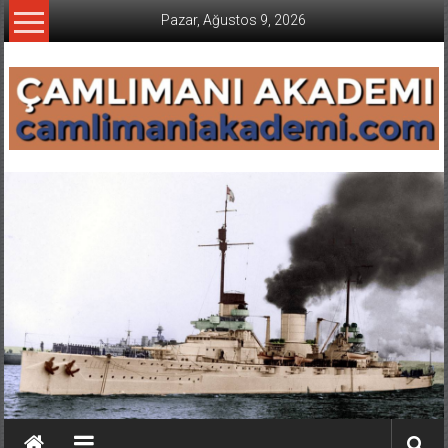
İçeriğe
Pazar, Ağustos 9, 2026
geç
CAMLIMANI
AKADEMI