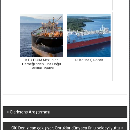
KTÜ DUİM Mezunlar
İki Katına Çıkacak
Derneği’nden Orta Doğu
Gerilimi Uyarısı
Yazı
Clarksons Araştırması
dolaşımı
Ölü Deniz can çekişiyor: Obruklar dünyaca ünlü beldeyi yuttu