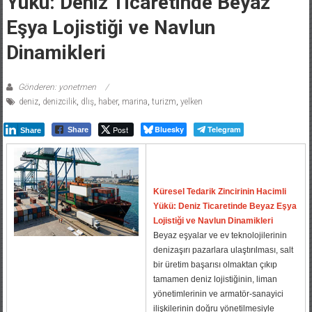
Yükü: Deniz Ticaretinde Beyaz
Eşya Lojistiği ve Navlun
Dinamikleri
Gönderen: yonetmen
deniz
,
denizcilik
,
dlış
,
haber
,
marina
,
turizm
,
yelken
Post
Bluesky
Telegram
Share
Share
Küresel Tedarik Zincirinin Hacimli
Yükü: Deniz Ticaretinde Beyaz Eşya
Lojistiği ve Navlun Dinamikleri
Beyaz eşyalar ve ev teknolojilerinin
denizaşırı pazarlara ulaştırılması, salt
bir üretim başarısı olmaktan çıkıp
tamamen deniz lojistiğinin, liman
yönetimlerinin ve armatör-sanayici
ilişkilerinin doğru yönetilmesiyle