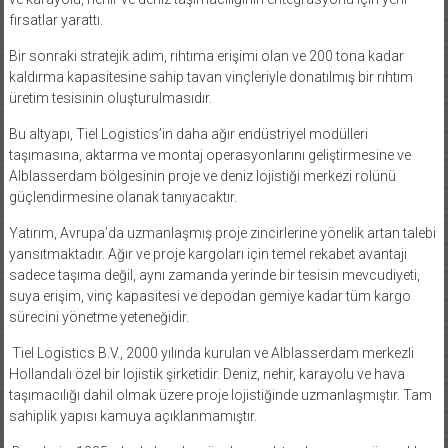
fırsatlar yarattı.
Bir sonraki stratejik adım, rıhtıma erişimi olan ve 200 tona kadar
kaldırma kapasitesine sahip tavan vinçleriyle donatılmış bir rıhtım
üretim tesisinin oluşturulmasıdır.
Bu altyapı, Tiel Logistics’in daha ağır endüstriyel modülleri
taşımasına, aktarma ve montaj operasyonlarını geliştirmesine ve
Alblasserdam bölgesinin proje ve deniz lojistiği merkezi rolünü
güçlendirmesine olanak tanıyacaktır.
Yatırım, Avrupa’da uzmanlaşmış proje zincirlerine yönelik artan talebi
yansıtmaktadır. Ağır ve proje kargoları için temel rekabet avantajı
sadece taşıma değil, aynı zamanda yerinde bir tesisin mevcudiyeti,
suya erişim, vinç kapasitesi ve depodan gemiye kadar tüm kargo
sürecini yönetme yeteneğidir.
Tiel Logistics B.V., 2000 yılında kurulan ve Alblasserdam merkezli
Hollandalı özel bir lojistik şirketidir. Deniz, nehir, karayolu ve hava
taşımacılığı dahil olmak üzere proje lojistiğinde uzmanlaşmıştır. Tam
sahiplik yapısı kamuya açıklanmamıştır.