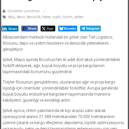
Gönderen: yonetmen
dalış
,
deniz
,
denizcilik
,
haber
,
sualtı
,
turizm
,
yelken
Post
Bluesky
Telegram
Share
Share
Alblasserdam merkezli Hollandalı bir şirket olan Tiel Logistics,
filosunu, depo ve üretim tesislerini ve denizcilik yeteneklerini
genişletiyor.
Şirket, Mayıs ayında Broshuis’ten iki adet dört akslı yönlendirilebilir
forklift ekleyerek, ağır, büyük boyutlu ve proje kargolarının
taşınmasındaki konumunu güçlendirdi.
Treyler filosunun genişletilmesi, uluslararası ağır ve proje kargo
lojistiği için önemlidir: yönlendirilebilir forkliftler, Avrupa genelinde
büyük boyutlu endüstriyel kargoların taşınmasında manevra
kabiliyetini, güvenliği ve esnekliği artırır.
Şirket ayrıca, rıhtım yakınlarında ek kıyı arazisi satın alarak
operasyonel alanını 21.389 metrekareden 70.000 metrekarenin
üzerine çıkardı ve kargo elleçleme, depolama, lojistik optimizasyonu
ve karayolu, nehir ve deniz taşımacılığının entegrasyonu için yeni