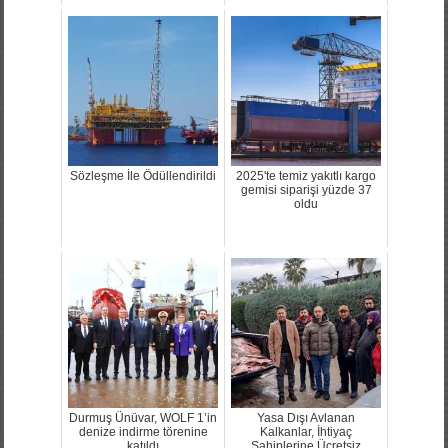
Sözleşme İle Ödüllendirildi
2025'te temiz yakıtlı kargo
gemisi siparişi yüzde 37
oldu
Durmuş Ünüvar, WOLF 1’in
Yasa Dışı Avlanan
denize indirme törenine
Kalkanlar, İhtiyaç
katıldı
Sahiplerine Ücretsiz