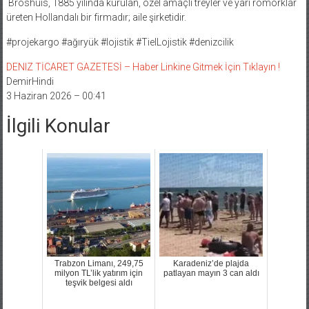
Broshuis, 1885 yılında kurulan, özel amaçlı treyler ve yarı römorklar
üreten Hollandalı bir firmadır; aile şirketidir.
#projekargo #ağıryük #lojistik #TielLojistik #denizcilik
DENIZ TİCARET GAZETESİ – Haber Linkine Gitmek İçin Tıklayın !
DemirHindi
3 Haziran 2026 – 00:41
İlgili Konular
Trabzon Limanı, 249,75
Karadeniz’de plajda
milyon TL’lik yatırım için
patlayan mayın 3 can aldı
teşvik belgesi aldı