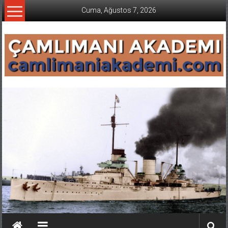
İçeriğe
Cuma, Ağustos 7, 2026
geç
CAMLIMANI
AKADEMI