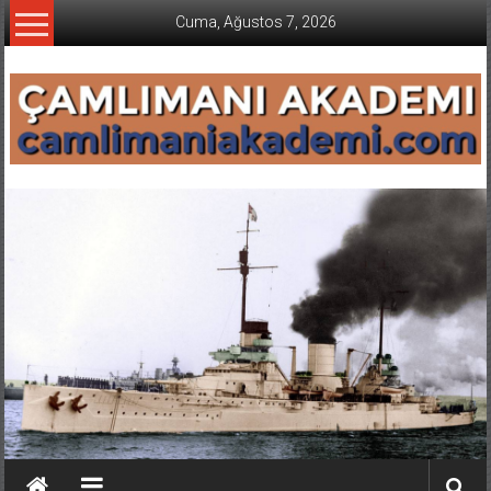
İçeriğe
Cuma, Ağustos 7, 2026
geç
CAMLIMANI
AKADEMI