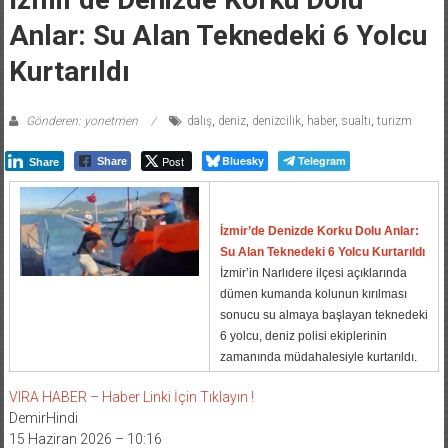
Anlar: Su Alan Teknedeki 6 Yolcu
Kurtarıldı
Gönderen: yonetmen
dalış
,
deniz
,
denizcilik
,
haber
,
sualtı
,
turizm
Post
Bluesky
Telegram
Share
Share
İzmir’de Denizde Korku Dolu Anlar:
Su Alan Teknedeki 6 Yolcu Kurtarıldı
İzmir’in Narlıdere ilçesi açıklarında
dümen kumanda kolunun kırılması
sonucu su almaya başlayan teknedeki
6 yolcu, deniz polisi ekiplerinin
zamanında müdahalesiyle kurtarıldı.
VIRA HABER – Haber Linki İçin Tıklayın !
DemirHindi
15 Haziran 2026 – 10:16