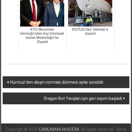
KTÜ Mezunları
KOTUG’dan Sanmar’a
Derneği’nden Kıyı Emniyeti
ziyaret
Genel Müdürlüğü’ne
Ziyaret
Yazı
Hürmüz’den akışın normale dönmesi aylar sürebilir
dolaşımı
Dragon Bot Yarışları için geri sayım başladı
Copyright © 2026
CAMLIMANI AKADEMI
. All rights reserved. Tema: