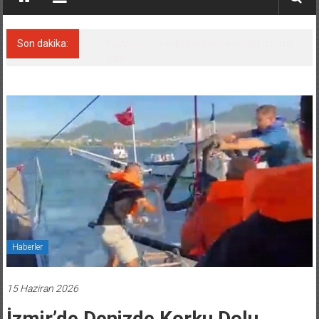
Son dakika:
Yüzyıl sonra ilk kez dünyaya açılan gizemli
ada!
Haberler
15 Haziran 2026
İzmir’de Denizde Korku Dolu