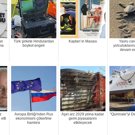
an
Türk şirkete Hindulardan
Kaptan’ın Masası
Yavru car
rma
boykot engeli
yolculukları
devam e
z
Avrupa Birliği'nden Rus
Aşırı arz 2029 yılına kadar
"Quirinale"yi De
etti
ekonomisini çökertme
gemi piyasalarını
hamlesi
etkileyecek