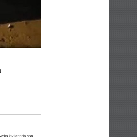
a
ydın kıyılarında son