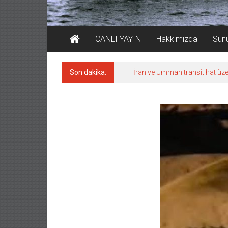
CANLI YAYIN
Hakkımızda
Sun
Son dakika:
İran ve Umman transit hat üze