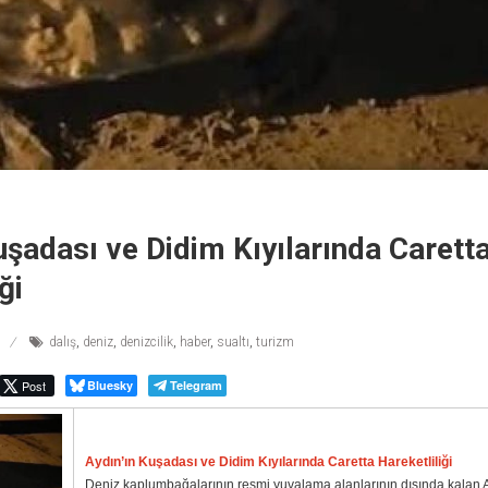
uşadası ve Didim Kıyılarında Carett
ği
dalış
,
deniz
,
denizcilik
,
haber
,
sualtı
,
turizm
Post
Bluesky
Telegram
Aydın’ın Kuşadası ve Didim Kıyılarında Caretta Hareketliliği
Deniz kaplumbağalarının resmi yuvalama alanlarının dışında kalan A