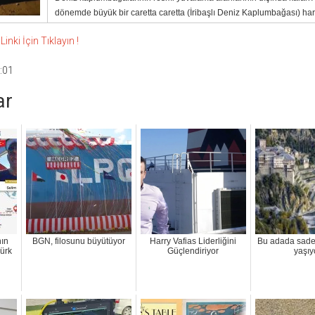
dönemde büyük bir caretta caretta (İribaşlı Deniz Kaplumbağası) hare
nki İçin Tıklayın !
:01
ar
ın
BGN, filosunu büyütüyor
Harry Vafias Liderliğini
Bu adada sade
ürk
Güçlendiriyor
yaşıy