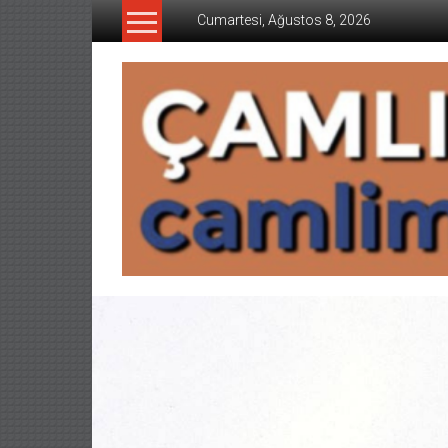
İçeriğe
Cumartesi, Ağustos 8, 2026
geç
CAMLIMANI
AKADEMI