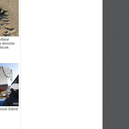
ettalar
na denizde
decek
nize İndirdi