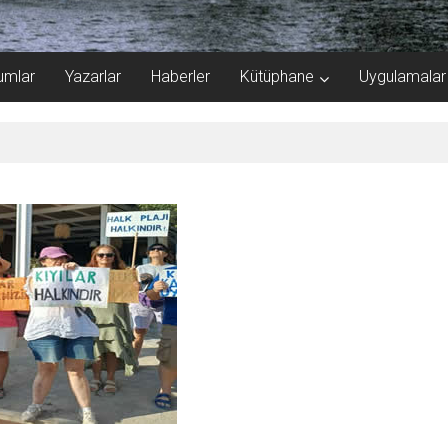
umlar
Yazarlar
Haberler
Kütüphane
Uygulamalar
 katlandı