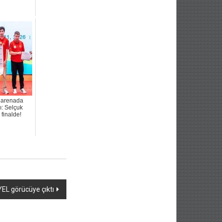
ı arenada
ı: Selçuk
 finalde!
EL görücüye çıktı