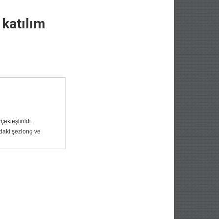
katılım
ekleştirildi.
daki şezlong ve