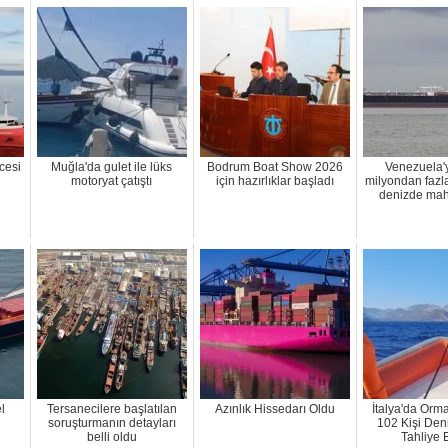
cesi
Muğla'da gulet ile lüks
Bodrum Boat Show 2026
Venezuela'y
motoryat çatıştı
için hazırlıklar başladı
milyondan fazla 
denizde mah
l
Tersanecilere başlatılan
Azınlık Hissedarı Oldu
İtalya'da Orm
soruşturmanın detayları
102 Kişi Den
belli oldu
Tahliye E