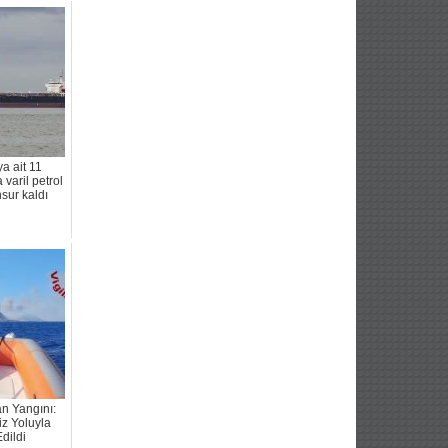
a ait 11
varil petrol
sur kaldı
an Yangını:
iz Yoluyla
dildi