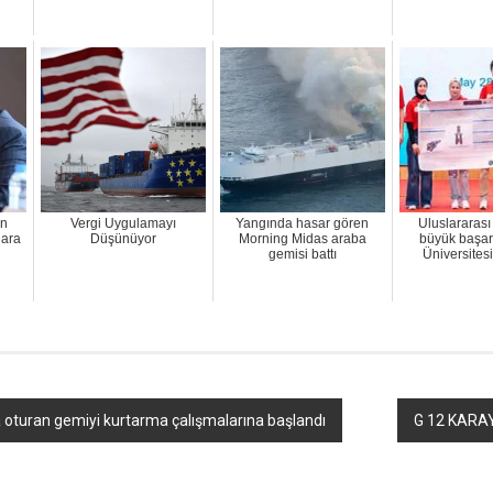
an
Vergi Uygulamayı
Yangında hasar gören
Uluslararas
lara
Düşünüyor
Morning Midas araba
büyük başar
gemisi battı
Üniversitesi
 oturan gemiyi kurtarma çalışmalarına başlandı
G 12 KARAY