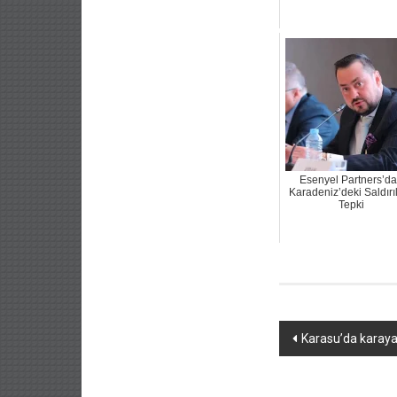
Esenyel Partners’d
Karadeniz’deki Saldırı
Tepki
Yazı
Karasu’da karaya
dolaşımı