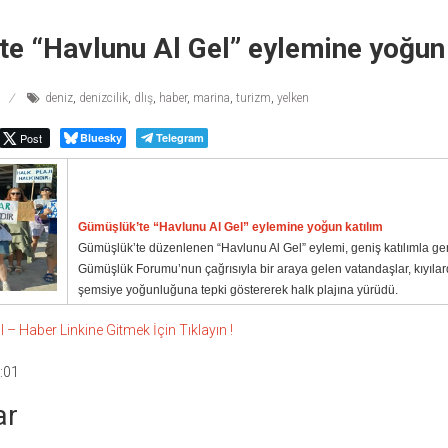
e “Havlunu Al Gel” eylemine yoğun 
deniz
,
denizcilik
,
dlış
,
haber
,
marina
,
turizm
,
yelken
Post
Bluesky
Telegram
Gümüşlük’te “Havlunu Al Gel” eylemine yoğun katılım
Gümüşlük’te düzenlenen “Havlunu Al Gel” eylemi, geniş katılımla gerç
Gümüşlük Forumu’nun çağrısıyla bir araya gelen vatandaşlar, kıyılar
şemsiye yoğunluğuna tepki göstererek halk plajına yürüdü.
 Haber Linkine Gitmek İçin Tıklayın !
:01
ar