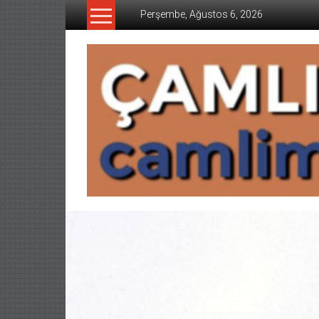
İçeriğe
Perşembe, Ağustos 6, 2026
geç
CAMLIMANI
AKADEMI