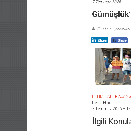
7 Temmuz 2026
Gümüşlük’t
Gönderen: yonetmen
Share
Share
DENIZ HABER AJANSI –
DemirHindi
7 Temmuz 2026 – 14
İlgili Konul