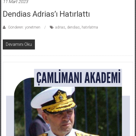
11 Mart 2023
Dendias Adrias’ı Hatırlattı
Gönderen: yonetmen
adrias
,
dendias
,
hatırlatma
Devamını Oku