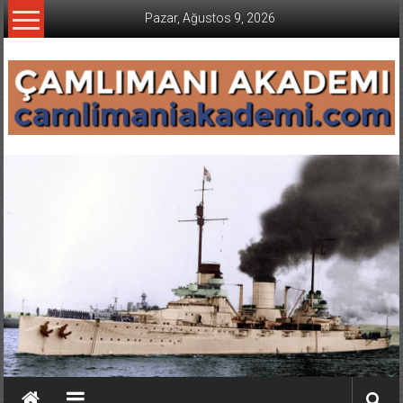
İçeriğe
Pazar, Ağustos 9, 2026
geç
CAMLIMANI
AKADEMI