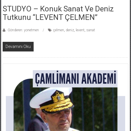
STUDYO – Konuk Sanat Ve Deniz
Tutkunu “LEVENT ÇELMEN”
Gönderen: yonetmen
çelmen
,
deniz
,
levent
,
sanat
Devamını Oku