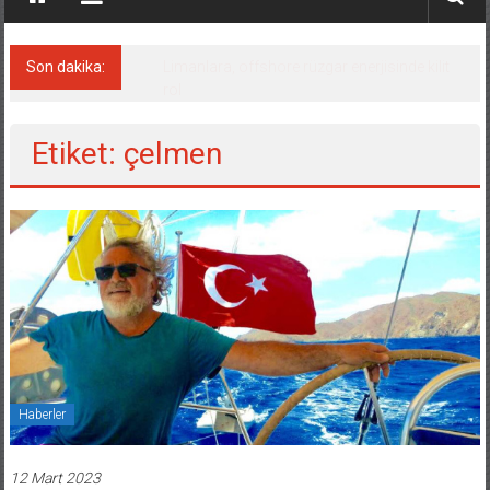
Son dakika:
Limanlara, offshore rüzgar enerjisinde kilit
rol
Etiket: çelmen
Haberler
12 Mart 2023