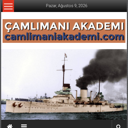
İçeriğe
Pazar, Ağustos 9, 2026
geç
CAMLIMANI
AKADEMI